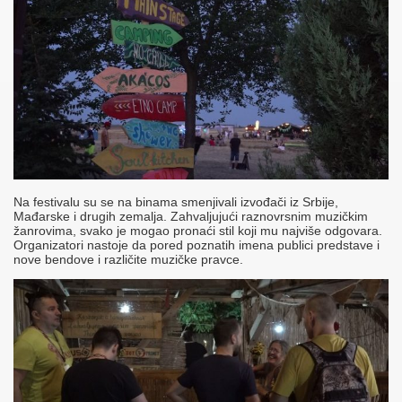
Na festivalu su se na binama smenjivali izvođači iz Srbije,
Mađarske i drugih zemalja. Zahvaljujući raznovrsnim muzičkim
žanrovima, svako je mogao pronaći stil koji mu najviše odgovara.
Organizatori nastoje da pored poznatih imena publici predstave i
nove bendove i različite muzičke pravce.