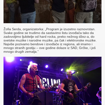
Žofia Serda, organizatorka: „Program je izuzetno raznovrstan.
Svake godine se trudimo da sastavimo listu izvođača tako da
zadovoljimo ljubitelje od hard rocka, preko nežnog džez-a, do
svetske muzike i narodne muzike, pa čak i elektronske muzike.
Najviše pozivamo bendove i izvođače iz regiona, ali imamo i
mnogo stranih gostiju – ove godine dolaze iz SAD, Grčke, i još
mnogo drugih zemalja.”