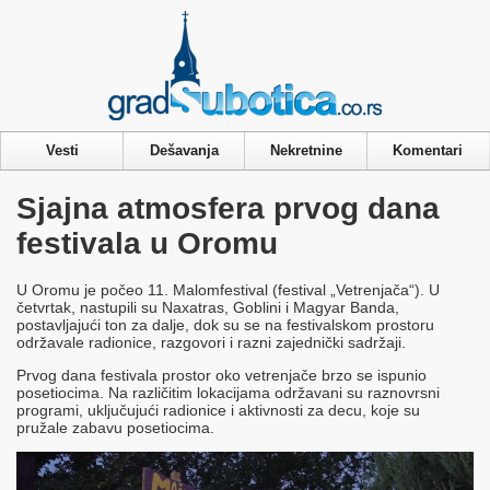
Privacy & Cookies Policy
Vesti
Dešavanja
Nekretnine
Komentari
Sjajna atmosfera prvog dana
festivala u Oromu
U Oromu je počeo 11. Malomfestival (festival „Vetrenjača“). U
četvrtak, nastupili su Naxatras, Goblini i Magyar Banda,
postavljajući ton za dalje, dok su se na festivalskom prostoru
održavale radionice, razgovori i razni zajednički sadržaji.
Prvog dana festivala prostor oko vetrenjače brzo se ispunio
posetiocima. Na različitim lokacijama održavani su raznovrsni
programi, uključujući radionice i aktivnosti za decu, koje su
pružale zabavu posetiocima.