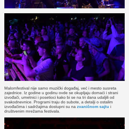
Malomfestival nije samo muzički događaj, već i mesto susreta
zajednice. Iz godine u godinu ovde se okupljaju domaći i strani
izvođači, umetnici i posetioci kako bi se na tri dana udaljili od
svakodnevnice. Programi traju do subote, a detalji o ostalim
izvođačima i sadržajima dostupni su na
zvaničnom sajtu
i
društvenim mrežama festivala.