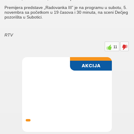
Premijera predstave „Radovanka III” je na programu u subotu, 5.
novembra sa početkom u 19 časova i 30 minuta, na sceni Dečjeg
pozorišta u Subotici.
RTV
11