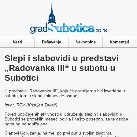
Privacy & Cookies Policy
Vesti
Dešavanja
Nekretnine
Komentari
Slepi i slabovidi u predstavi
„Radovanka III“ u subotu u
Subotici
U predstavi „Radovanka III“, koja će premijerno biti izvedena u
subotu, igraju slepe i slabovide osobe.
Izvor: RTV (Kristijan Takač)
Pored uobičajenih aktivnosti u Udruženju slepih i slabovidih u
Subotici se proteklih meseci odvija i nešto posebno, za te osobe
potpuno neuobičajeno.
Članovi Udruženja, naime, po prvi put u svojim životima