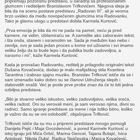
pripremaju pozorišnu predstavu, u saradnji sa profesionalnim
glumcem i rediteljem Branislavom Trifkovićem. Njegova ideja je
bila da na scenu postave predstavu „Radovan III”, ali je veoma
brzo uvideo da među novopečenim glumcima ima Radovanku.
Tako je glavnu ulogu u predstavi dobila Karmela Kurtović.
„Prva emocija je bila da mi ne pada na pamet, neću ja pred
kamere, ne vidim, izblamiraću se. A zamislite ako zaboravim tekst,
i šta onda, stanem i osramotim se. Sada je međutim kao nebo i
zemlja, ovo je sada jedan proces u kome svi uživamo i svi imamo
veliku želju da to bude lepo i da publika bude zadovoljna, a
naravno i mi”, kaže Karmela Kurtović.
Kada je pronašao Radovanku, reditelj je prilagodio originalni tekst
Dušana Kovačevića, dodao je malo mafijaškog stila Kvantina
Tarantina i izabrao sjajnu muziku. Branislav Trifković ističe da se i
sam iznenadio kako dobro su se članovi Udruženja slepih i
slabovidih snašli. Već je posle prve probe znao da će to biti jedna
ozbiljna predstava.
„Bilo je stvarno veliko iskustvo, veliko zadovoljstvo, velika sreća,
velika radost. Oni su verovali meni, ja sam verovao njima, divni su
radnici. Samo igranje predstave za mene i nije toliko bitno, koliko
je važno da su se oni oslobodili”, objašnjava Trifković.
Trifković ističe da su mu u pripremi predstave mnogo pomogli
Danijela Pejić i Maja Gvozdenović, a pored Karmele Kurtović u
istoj igraju još Mića Grbić, Marina Gencel, Tajana Bulajić, Ivica
Antolović, Nikola Dukić, Radica Stojčevska i Marica Kovačević.