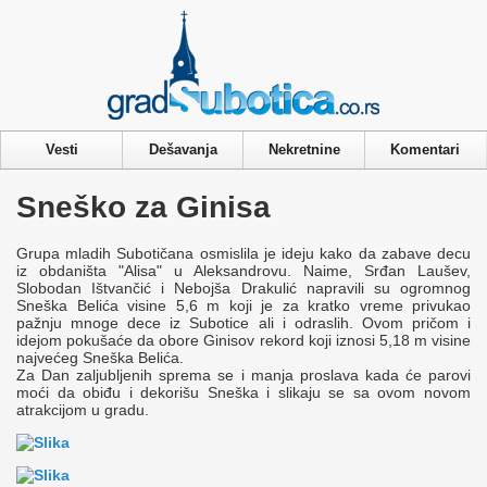
Privacy & Cookies Policy
Vesti
Dešavanja
Nekretnine
Komentari
Sneško za Ginisa
Grupa mladih Subotičana osmislila je ideju kako da zabave decu
iz obdaništa "Alisa" u Aleksandrovu. Naime, Srđan Laušev,
Slobodan Ištvančić i Nebojša Drakulić napravili su ogromnog
Sneška Belića visine 5,6 m koji je za kratko vreme privukao
pažnju mnoge dece iz Subotice ali i odraslih. Ovom pričom i
idejom pokušaće da obore Ginisov rekord koji iznosi 5,18 m visine
najvećeg Sneška Belića.
Za Dan zaljubljenih sprema se i manja proslava kada će parovi
moći da obiđu i dekorišu Sneška i slikaju se sa ovom novom
atrakcijom u gradu.