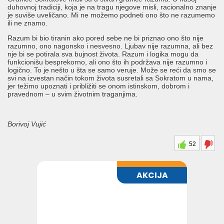
duhovnoj tradiciji, koja je na tragu njegove misli, racionalno znanje
je suviše uveličano. Mi ne možemo podneti ono što ne razumemo
ili ne znamo.
Razum bi bio tiranin ako pored sebe ne bi priznao ono što nije
razumno, ono nagonsko i nesvesno. Ljubav nije razumna, ali bez
nje bi se potirala sva bujnost života. Razum i logika mogu da
funkcionišu besprekorno, ali ono što ih podržava nije razumno i
logično. To je nešto u šta se samo veruje. Može se reći da smo se
svi na izvestan način tokom života susretali sa Sokratom u nama,
jer težimo upoznati i približiti se onom istinskom, dobrom i
pravednom – u svim životnim traganjima.
Borivoj Vujić
52