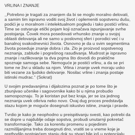
VRLINA I ZNANJE
,,Potrebno je tragati za znanjem da bi se moglo moralno delovati,
a samim tim ispravno voditi svoj život i oplemeniti sopstvenu dušu,
podići je u moralnom i intelektualnom pogledu i tako postići vrlinu.
Time se ostvaruje etički pojam koji označava ispunjavanje svrhe
postojanja. Čovek mora posedovati vrhunsko znanje u svojoj
oblasti delovanja ali ne samo u poslovnoj sferi i porodici već i u
banalnoj svakodnevnici života. Osnovno je da u svim segmentima
života poseduje znanje dobra i zla. Zlo je proizvod sopstvenog
neznanja, zablude i pogrešnog rasuđivanja. Mudrost je ispravno
znanje i razlikovanje ta dva pojma što dovodi do praktične
spoznaje samoga sebe. Nemoguće je postići vrlinu, a da se pri
tome ne živi u skladu sa njom. Vrlina i znanje uvek moraju usko
biti vezane za ljudsko delovanje. Nosilac vrline i znanja postaje
istinski mudrac.“ (Sokrat)
U svojim predavanjima i dijalozima poznat je po tome što je
zbunjivao učenike i sagovornike kako bi u njima probudio
samospoznaju. To je koristan put bez kraja, jer se iza jednog
neznanja uvek otkriva neko novo. Ovaj dug proces predstavlja
stazu kojom je moguće dosegnuti iskustvo istine, znanja i pravde.
Tvrdio je kako je neophodno u preispitivanju svesti, kao potrebi da
se dopre u najdublje odaje sopstva, probudi unutarnji pokretač
transformacije. Tako za korenitu promenu u pojedinim
razmišljanjima treba dosegnuti dno, vratiti se u vreme koje je
prethodilo postojećem stanju dok su stvari bile još u potencijalu,