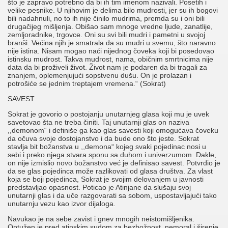
što je zapravo potrebno da bi ih tim imenom nazivali. Posetih i
velike pesnike. U njihovim je delima bilo mudrosti, jer su ih bogovi
bili nadahnuli, no to ih nije činilo mudrima, premda su i oni bili
drugačijeg mišljenja. Obišao sam mnoge vredne ljude, zanatlije,
zemljoradnike, trgovce. Oni su svi bili mudri i pametni u svojoj
branši. Većina njih je smatrala da su mudri u svemu, što naravno
nije istina. Nisam mogao naći nijednog čoveka koji bi posedovao
istinsku mudrost. Takva mudrost, nama, običnim smrtnicima nije
data da bi proživeli život. Život nam je podaren da bi tragali za
znanjem, oplemenjujući sopstvenu dušu. On je prolazan i
potrošiće se jednim treptajem vremena.“ (Sokrat)
SAVEST
Sokrat je govorio o postojanju unutarnjeg glasa koji mu je uvek
savetovao šta ne treba činiti. Taj unutarnji glas on naziva
,,demonom“ i definiše ga kao glas savesti koji omogućava čoveku
da očuva svoje dostojanstvo i da bude ono što jeste. Sokrat
stavlja bit božanstva u ,,demona“ kojeg svaki pojedinac nosi u
sebi i preko njega stvara sponu sa duhom i univerzumom. Dakle,
on nije izmislio novo božanstvo već je definisao savest. Potvrdio je
da se glas pojedinca može razlikovati od glasa društva. Za vlast
koja se boji pojedinca, Sokrat je svojim delovanjem u javnosti
predstavljao opasnost. Poticao je Atinjane da slušaju svoj
unutarnji glas i da uče razgovarati sa sobom, uspostavljajući tako
unutarnju vezu kao izvor dijaloga.
Navukao je na sebe zavist i gnev mnogih neistomišljenika.
Optužen je pred atinskim sudom za bezbožnost, nemoral i širenje