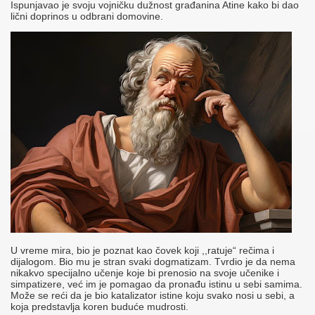
Ispunjavao je svoju vojničku dužnost građanina Atine kako bi dao
lični doprinos u odbrani domovine.
U vreme mira, bio je poznat kao čovek koji ,,ratuje“ rečima i
dijalogom. Bio mu je stran svaki dogmatizam. Tvrdio je da nema
nikakvo specijalno učenje koje bi prenosio na svoje učenike i
simpatizere, već im je pomagao da pronađu istinu u sebi samima.
Može se reći da je bio katalizator istine koju svako nosi u sebi, a
koja predstavlja koren buduće mudrosti.