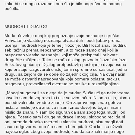
kako bi se moglo razumeti ono što je bilo pogrešno od samog
početka.
MUDROST I DIJALOG
Mudar čovek je onaj koji prepoznaje svoje neznanje i greške.
Prihvatanje vlastitog neznanja otvara duh i budi ljubav prema
učenju i mudrosti koja je temelj filozofije. Biti filozof znači buditi u
sebi težnju prema nepoznatom, a to može samo onaj koji je
prepoznao vlastito neznanje i koji može preispitati i prihvatiti
drugačije mišljenje. Tako se rađa dijalog, poznata filozofska faza
Sokratovog učenja. Dijalog pretpostavlja postojanje dveju osoba
koje pristaju razgovarati o istoj temi i spremne su saslušati jedna
drugu, sa željom da se dođe do zajedničkog cilja. Na ovaj način
se može ostvariti napredovanje koje pomera polaznu tačku u
razgovoru, prevazilazeći eventualne razlike u razmišljanjima.
,,Mnogi su govorili za njega da je mudar. Slušajući ga neko vreme
shvatio sam da zapravo to i nije sasvim tačno. Ni on a ni ja, nismo
posedovali neko vredno znanje. On zapravo nije znao gotovo
ništa, a mislio je da zna. Ja nisam znao dovoljno toga i nisam
mislio da znam. Nisam bio siguran da sam zbog toga mudriji od
njega. Posetio sam i druge mudrace i mogu slobodno reći da ni
oni, premda duboko uvereni u vlastitu mudrost, nisu mogli dati
jasan odgovor na ono što sam ih hteo pitati. Oni koji su uživali
najveći ugled zbog svoje mudrosti, kao da su znali manje nego