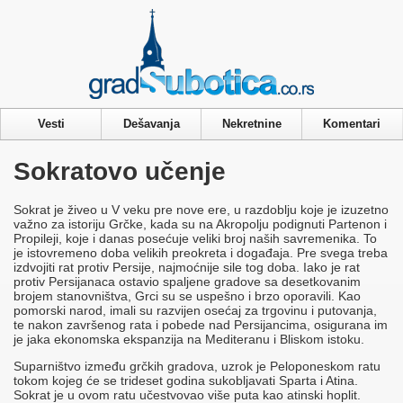
Privacy & Cookies Policy
Vesti
Dešavanja
Nekretnine
Komentari
Sokratovo učenje
Sokrat je živeo u V veku pre nove ere, u razdoblju koje je izuzetno
važno za istoriju Grčke, kada su na Akropolju podignuti Partenon i
Propileji, koje i danas posećuje veliki broj naših savremenika. To
je istovremeno doba velikih preokreta i događaja. Pre svega treba
izdvojiti rat protiv Persije, najmoćnije sile tog doba. Iako je rat
protiv Persijanaca ostavio spaljene gradove sa desetkovanim
brojem stanovništva, Grci su se uspešno i brzo oporavili. Kao
pomorski narod, imali su razvijen osećaj za trgovinu i putovanja,
te nakon završenog rata i pobede nad Persijancima, osigurana im
je jaka ekonomska ekspanzija na Mediteranu i Bliskom istoku.
Suparništvo između grčkih gradova, uzrok je Peloponeskom ratu
tokom kojeg će se trideset godina sukobljavati Sparta i Atina.
Sokrat je u ovom ratu učestvovao više puta kao atinski hoplit.