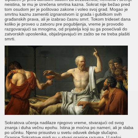
neistina, te mu je izrečena smrtna kazna. Sokrat nije bežao pred
tom osudom jer je poštovao zakone i voleo svoj grad. Mogao je
smrtnu kaznu zameniti izgnanstvom iz grada i gubitkom svih
građanskih prava, ali je izabrao časnu smrt. Tokom trideset dana
koliko je proveo u zatvoru pre pogubljenja, vreme je provodio
razgovarajući sa mnogima, od prijatelja koji su ga posećivali do
zatvorskih uposlenika, objašnjavajući im zašto se ne treba plašiti
smrti.
Sokratova učenja nadilaze njegovo vreme, stvarajući od svog
znanja i duha večnu epohu. Istina je moćna po nameri, ali je slaba
po učinku. Njeno prisustvo u svetu oduvek deluje slučajno.
Granice Sokratove misli su u stvari granice razuma. U našoj