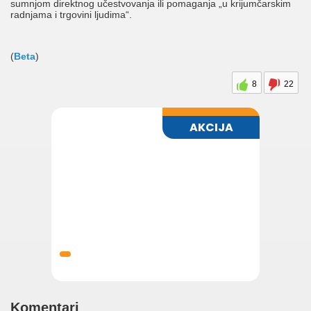
sumnjom direktnog učestvovanja ili pomaganja „u krijumčarskim
radnjama i trgovini ljudima“.
(
Beta
)
8
22
Komentari