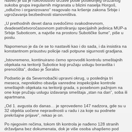
Naveo je da je rukovodstvo države posle poslednjeg oružanog
sukoba grupa iregularnih migranata u blizini naselja Horgoš,
„odlučno i organizovano“ reagovalo na kršenje zakona Srbije i
ugrožavanja bezbednosti stanovništva.
„U prethodnih devet dana svedočimo svakodnevnom,
dvadesetčetvoročasovnom patroliranju specijalnih jedinica MUP-a
Srbije Suboticom, a najviše na prostoru Subotičke šume“, piše u
postu.
Napomenuo je da će se to nastaviti kao i do sada, i da insistira na
konstantnom prisustvu policije radi potpune sigurnosti gradjana.
„Istovremeno, kontinuirano ćemo sprovoditi kontrolu smeštajnih
objekata na teritoriji Subotice koji pružaju uslugu boravišta i
prenoćišta“, dodao je Šoralov.
Podsetio je da Severnobački upravni okrug, u poslednja tri
meseca, neprekidno obavlja vanredne inspekcijske kontrole
smeštajnih objekata na teritoriji grada, s posebnom pažnjom na
one koje pružaju uslugu izdavanja smeštaja „stan na dan“, soba ili
apartmana.
„Od 1. avgusta do danas… je sprovedeno 147 nadzora, gde su u
32 objekta uočene nepravilnosti u radu i za koje su podnete
prekršajne prijave“, rekao je on.
Po njegovim rečima, tokom tih kontrola je nađeno 128 stranih
državljana bez dokumenata, dok je više osoba uhapšeno pod