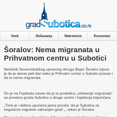
Privacy & Cookies Policy
Vesti
Dešavanja
Nekretnine
Komentari
Šoralov: Nema migranata u
Prihvatnom centru u Subotici
Načelnik Severnobačkog upravnog okruga Bojan Šoralov izjavio
je da je danas peti dan kako je Prihvatni centar u Subotici prazan i
da tu nema migranata.
On je na Fejsbuku naveo da je to posledica „relokacije migranata“
sa prostora grada Subotice u druge centre i hapšenja krijumčara.
„Time je i delima upućena jasna poruka ‘da je Subotica za
iregularne migrante zabranjen grad’ „, rekao je Šoralov.