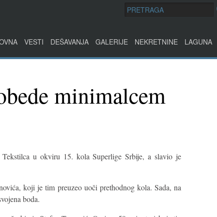
OVNA
VESTI
DEŠAVANJA
GALERIJE
NEKRETNINE
LAGUNA
pobede minimalcem
Tekstilca u okviru 15. kola Superlige Srbije, a slavio je
ovića, koji je tim preuzeo uoči prethodnog kola. Sada, na
svojena boda.