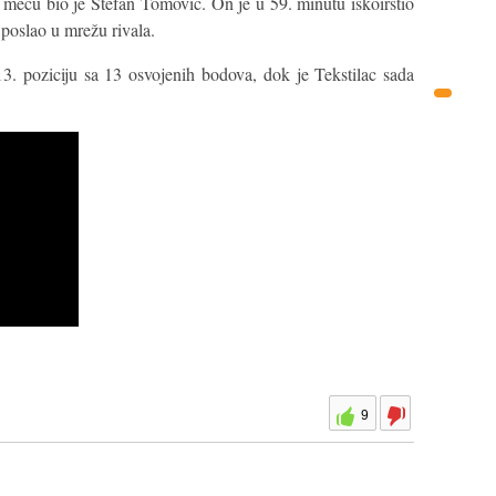
meču bio je Stefan Tomović. On je u 59. minutu iskoirstio
 poslao u mrežu rivala.
. poziciju sa 13 osvojenih bodova, dok je Tekstilac sada
9