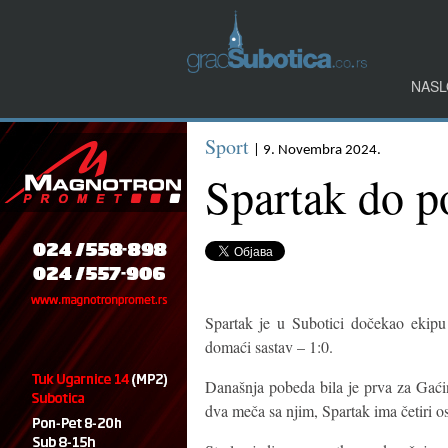
NASL
Sport
| 9. Novembra 2024.
Spartak do 
Spartak je u Subotici dočekao ekipu 
domaći sastav – 1:0.
Današnja pobeda bila je prva za Gaćin
dva meča sa njim, Spartak ima četiri o