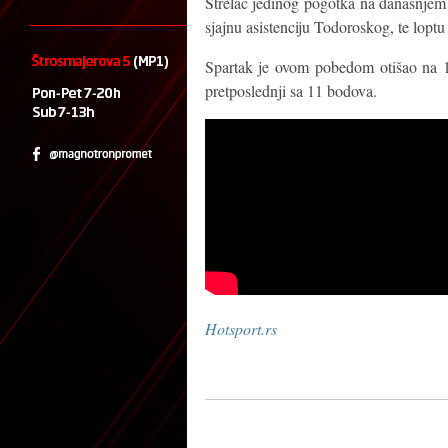
Strelac jedinog pogotka na današnjem 
sjajnu asistenciju Todoroskog, te loptu
Spartak je ovom pobedom otišao na 13
pretposlednji sa 11 bodova.
Hotsport.rs