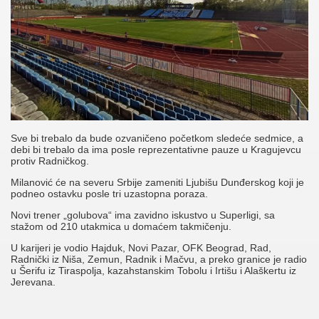
Sve bi trebalo da bude ozvaničeno početkom sledeće sedmice, a
debi bi trebalo da ima posle reprezentativne pauze u Kragujevcu
protiv Radničkog.
Milanović će na severu Srbije zameniti Ljubišu Dunđerskog koji je
podneo ostavku posle tri uzastopna poraza.
Novi trener „golubova“ ima zavidno iskustvo u Superligi, sa
stažom od 210 utakmica u domaćem takmičenju.
U karijeri je vodio Hajduk, Novi Pazar, OFK Beograd, Rad,
Radnički iz Niša, Zemun, Radnik i Mačvu, a preko granice je radio
u Šerifu iz Tiraspolja, kazahstanskim Tobolu i Irtišu i Alaškertu iz
Jerevana.