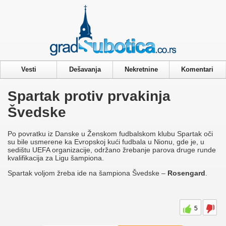
Privacy & Cookies Policy
Vesti
Dešavanja
Nekretnine
Komentari
Spartak protiv prvakinja
Švedske
Po povratku iz Danske u Ženskom fudbalskom klubu Spartak oči
su bile usmerene ka Evropskoj kući fudbala u Nionu, gde je, u
sedištu UEFA organizacije, održano žrebanje parova druge runde
kvalifikacija za Ligu šampiona.
Spartak voljom žreba ide na šampiona Švedske –
Rosengard
.
5