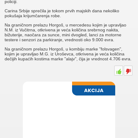
policiji.
Carina Srbije sprečila je tokom prvih majskih dana nekoliko
pokušaja krijumčarenja robe.
Na graničnom prelazu Horgoš, u mercedesu kojim je upravljao
N.M. iz Vučitrna, otkrivena je veća količina srebrnog nakita,
bižuterije, naočara za sunce, mini dvogled, lanci za motorne
testere i senzori za parkiranje, vrednosti oko 9.000 evra.
Na graničnom prelazu Horgoš, u kombiju marke "folsvagen",
kojim je upravljao M.G. iz Uroševca, otkrivena je veća količina
dečijih kupaćih kostima marke "alajv", čija je vrednost 4.706 evra.