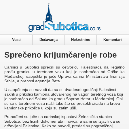
Privacy & Cookies Policy
Vesti
Dešavanja
Nekretnine
Komentari
Sprečeno krijumčarenje robe
Carinici u Subotici sprečili su četvoricu Palestinaca da ilegalno
pređu granicu u teretnom vozu koji je saobraćao od Grčke ka
Mađarskoj, saopštila je juče Uprava carina Ministarstva finansija
Srbije, a prenosi agencija Beta.
U saopštenju se navodi da su se dvadesetogodišnji Palestinci
sakrili u prikolici kamiona utovarenog na vagon teretnog voza koji
je saobraćao od Soluna ka gradu Sopron Hatar u Mađarskoj. Oni
su se u teretnom vozu našli tako što su prosekli ciradu na krovu
kamionske prikolice u koju su zatim ušli.
Pronađeni su juče na carinskoj ispostavi Železnička stanica
Subotica, bez ličnih dokumenata i novca, a sami su izjavili da su
državljani Palestine. Kako se navodi, predati su pograničnoj