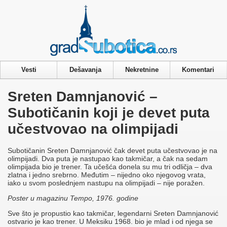
Privacy & Cookies Policy
Vesti
Dešavanja
Nekretnine
Komentari
Sreten Damnjanović –
Subotičanin koji je devet puta
učestvovao na olimpijadi
Subotičanin Sreten Damnjanović čak devet puta učestvovao je na
olimpijadi. Dva puta je nastupao kao takmičar, a čak na sedam
olimpijada bio je trener. Ta učešća donela su mu tri odličja – dva
zlatna i jedno srebrno. Međutim – nijedno oko njegovog vrata,
iako u svom poslednjem nastupu na olimpijadi – nije poražen.
Poster u magazinu Tempo, 1976. godine
Sve što je propustio kao takmičar, legendarni Sreten Damnjanović
ostvario je kao trener. U Meksiku 1968. bio je mlad i od njega se