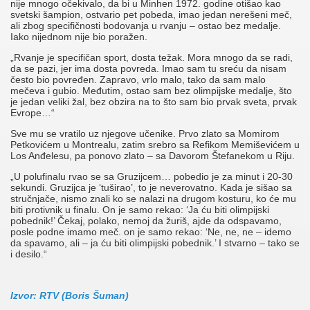
nije mnogo očekivalo, da bi u Minhen 1972. godine otišao kao
svetski šampion, ostvario pet pobeda, imao jedan nerešeni meč,
ali zbog specifičnosti bodovanja u rvanju – ostao bez medalje.
Iako nijednom nije bio poražen.
„Rvanje je specifičan sport, dosta težak. Mora mnogo da se radi,
da se pazi, jer ima dosta povreda. Imao sam tu sreću da nisam
često bio povređen. Zapravo, vrlo malo, tako da sam malo
mečeva i gubio. Međutim, ostao sam bez olimpijske medalje, što
je jedan veliki žal, bez obzira na to što sam bio prvak sveta, prvak
Evrope…“
Sve mu se vratilo uz njegove učenike. Prvo zlato sa Momirom
Petkovićem u Montrealu, zatim srebro sa Refikom Memiševićem u
Los Anđelesu, pa ponovo zlato – sa Davorom Štefanekom u Riju.
„U polufinalu rvao se sa Gruzijcem… pobedio je za minut i 20-30
sekundi. Gruzijca je ‘tuširao’, to je neverovatno. Kada je sišao sa
stručnjače, nismo znali ko se nalazi na drugom kosturu, ko će mu
biti protivnik u finalu. On je samo rekao: ‘Ja ću biti olimpijski
pobednik!’ Čekaj, polako, nemoj da žuriš, ajde da odspavamo,
posle podne imamo meč. on je samo rekao: ‘Ne, ne, ne – idemo
da spavamo, ali – ja ću biti olimpijski pobednik.’ I stvarno – tako se
i desilo.“
Izvor: RTV (Boris Šuman)