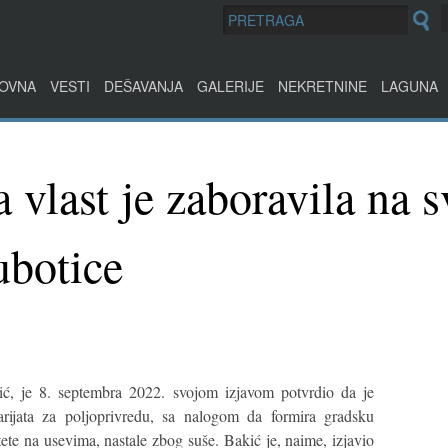
OVNA
VESTI
DEŠAVANJA
GALERIJE
NEKRETNINE
LAGUNA
vlast je zaboravila na s
ubotice
ć, je 8. septembra 2022. svojom izjavom potvrdio da je
rijata za poljoprivredu, sa nalogom da formira gradsku
ete na usevima, nastale zbog suše. Bakić je, naime, izjavio