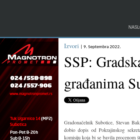
NASL
Izvori
| 9. Septembra 2022.
SSP: Gradska 
građanima S
Gradonačelnik Subotice, Stevan Baki
dobio dopis od Pokrajinskog sekreta
komisiju koja bi se bavila procenom št