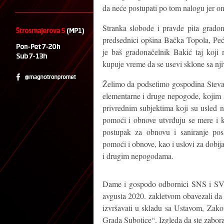
da neće postupati po tom nalogu jer on
Stranka slobode i pravde pita gradon
predsednici opšina Bačka Topola, Pećinc
je baš gradonačelnik Bakić taj koji 
kupuje vreme da se usevi sklone sa nj
Želimo da podsetimo gospodina Steva
elementarne i druge nepogode, kojim 
privrednim subjektima koji su usled 
pomoći i obnove utvrđuju se mere i kr
postupak za obnovu i saniranje po
pomoći i obnove, kao i uslovi za dobi
i drugim nepogodama.
Dame i gospodo odbornici SNS i SVM,
avgusta 2020. zakletvom obavezali da 
izvršavati u skladu sa Ustavom, Zako
Grada Subotice“. Izgleda da ste zaborav