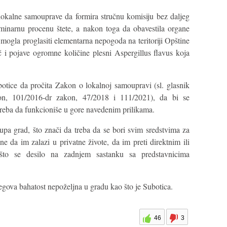
lokalne samouprave da formira stručnu komisiju bez daljeg
iminarnu procenu štete, a nakon toga da obavestila organe
e mogla proglasiti elementarna nepogoda na teritoriji Opštine
 i pojave ogromne količine plesni Aspergillus flavus koja
tice da pročita Zakon o lokalnoj samoupravi (sl. glasnik
n, 101/2016-dr zakon, 47/2018 i 111/2021), da bi se
reba da funkcioniše u gore navedenim prilikama.
tupa grad, što znači da treba da se bori svim sredstvima za
ne da im zalazi u privatne živote, da im preti direktnim ili
što se desilo na zadnjem sastanku sa predstavnicima
ova bahatost nepoželjna u gradu kao što je Subotica.
46
3