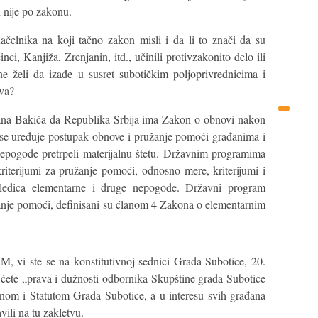
 nije po zakonu.
ačelnika na koji tačno zakon misli i da li to znači da su
i, Kanjiža, Zrenjanin, itd., učinili protivzakonito delo ili
ne želi da izađe u susret subotičkim poljoprivrednicima i
iva?
na Bakića da Republika Srbija ima Zakon o obnovi nakon
se uređuje postupak obnove i pružanje pomoći građanima i
nepogode pretrpeli materijalnu štetu. Državnim programima
iterijumi za pružanje pomoći, odnosno mere, kriterijumi i
sledica elementarne i druge nepogode. Državni program
janje pomoći, definisani su ćlanom 4 Zakona o elementarnim
 vi ste se na konstitutivnoj sednici Grada Subotice, 20.
ćete „prava i dužnosti odbornika Skupštine grada Subotice
nom i Statutom Grada Subotice, a u interesu svih građana
ili na tu zakletvu.