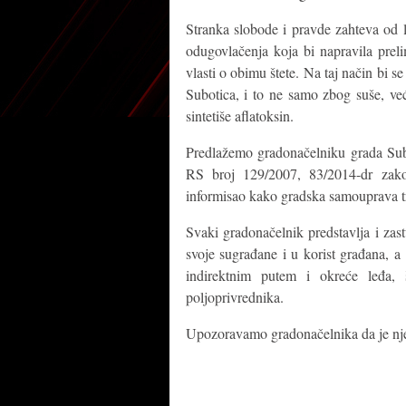
Stranka slobode i pravde zahteva od 
odugovlačenja koja bi napravila prel
vlasti o obimu štete. Na taj način bi s
Subotica, i to ne samo zbog suše, već
sintetiše aflatoksin.
Predlažemo gradonačelniku grada Subo
RS broj 129/2007, 83/2014-dr zako
informisao kako gradska samouprava t
Svaki gradonačelnik predstavlja i zas
svoje sugrađane i u korist građana, a 
indirektnim putem i okreće leđa, 
poljoprivrednika.
Upozoravamo gradonačelnika da je njeg