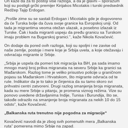
On kaže da za to postoji više razloga, a da je glavni – sporazum
koji su postigli grčki premijer Kirijakos Micotakis i turski predsednik
Redžep Tajip Erdogan.
„Prošle zime su se sastali Erdogan i Micotakis gde je dogovoreno
da će Turska bolje da čuva svoje granice ka Evropskoj uniji. Od
tada je migrantima veoma otežan ulazak, a posebno izlazak iz
Turske. Čak i kada migranti uspeju da pređu granicu sa Turskom
imaju problem na Bugarskoj granici.“, kaže Nikola Kovačević.
On dodaje da pored ovih razloga, koji su spoljni i ne zavise od
naše zemlje, postoje i mere koje je Srbija uvela, a koje otežavaju i
odvraćaju migrante iz Srbije.
„Srbija je uspela da pomeri tok migracija ka BiH, pa sada imamo
mnogo manji broj priliva migranata na severu Srbije ka granici sa
Mađarskom. Razlog tome je veliko prisustvo policije u graničnom
pojasu sa Mađarskom i Hrvatskom, što migrante odvraća od te
rute. Indikator da je to tako je činjenica da su tamo skoro svi
prihvatni centri zatvoreni. Drugi razlog smanjenja broja migranata,
kada su mere Srbije u pitanju, je promena viznog režima. Vize su
ponovo uvedene državljanima Indije, Tunisa i Burundija, što se,
takođe odrazilo na smanjenje broja migranata za nekih 10 do 15
odsto“, kaže Kovačević.
„Balkanska ruta trenutno nije pogodna za migracije“
Kovačević navodi da je zbog svih pomenutih mera „Balkanska
ruta“ pomerena mimo Srbije na zapad.