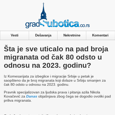
Privacy & Cookies Policy
Vesti
Dešavanja
Nekretnine
Komentari
Šta je sve uticalo na pad broja
migranata od čak 80 odsto u
odnosu na 2023. godinu?
Iz Komesarijata za izbeglice i migracije Srbije u petak je
saopšteno da je broj migranata koji dolaze u Srbiju smanjen za
čak 80 odsto u odnosu na 2023. godinu.
Pravnik specijalizovan za ljudska prava i pitanja azila Nikola
Kovačević za
Danas
objašnjava zbog čega se dogodio ovoliki pad
priliva migranata.