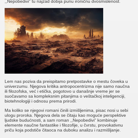
,,Nepobedivi“ tu najzad dobija punu ironičnu dvosmislenost.
Lem nas poziva da preispitamo pretpostavke o mestu čoveka u
univerzumu. Njegova kritika antropocentrizma nije samo naučna
ili filozofska, već i etička, pogotovo u današnje vreme jer se
suočavamo sa kompleksnim pitanjima o veštačkoj inteligenciji,
biotehnologiji i odnosu prema prirodi.
Ma koliko se njegovi romani činili izmišljenima, pisac nosi u sebi
ulogu proroka. Njegova dela se čitaju kao moguće perspektive
ljudske budućnosti, a sam roman ,,Nepobedivi“ kombinuje
elemente naučne fantastike i filozofije, u čvrstu, provokativnu
priču koja podstiče čitaoca na duboku analizu i razmišljanje.