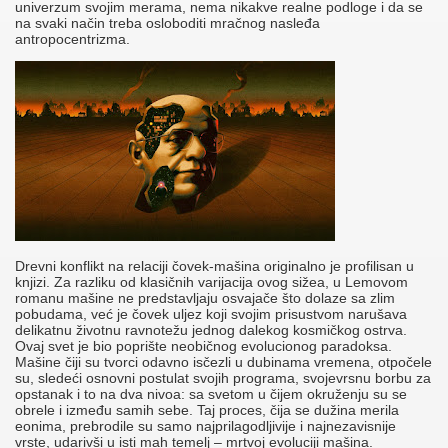
univerzum svojim merama, nema nikakve realne podloge i da se
na svaki način treba osloboditi mračnog nasleđa
antropocentrizma.
Drevni konflikt na relaciji čovek-mašina originalno je profilisan u
knjizi. Za razliku od klasičnih varijacija ovog sižea, u Lemovom
romanu mašine ne predstavljaju osvajače što dolaze sa zlim
pobudama, već je čovek uljez koji svojim prisustvom narušava
delikatnu životnu ravnotežu jednog dalekog kosmičkog ostrva.
Ovaj svet je bio poprište neobičnog evolucionog paradoksa.
Mašine čiji su tvorci odavno isčezli u dubinama vremena, otpočele
su, sledeći osnovni postulat svojih programa, svojevrsnu borbu za
opstanak i to na dva nivoa: sa svetom u čijem okruženju su se
obrele i između samih sebe. Taj proces, čija se dužina merila
eonima, prebrodile su samo najprilagodljivije i najnezavisnije
vrste, udarivši u isti mah temelj – mrtvoj evoluciji mašina.