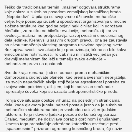
Teško da tradicionalan termin ,,mašine“ odgovara strukturama
koje dolaze u sukob sa posadom zemaljskog kosmičkog broda
,,Nepobedivi“. U pitanju su svojevrsne džinovske mehaničke
ćelije, koje poseduju izuzetnu sposobnost organizovanja u moćne
složene strukture kad god se pojavi neki činilac koji ih ugrožava.
Međutim, za razliku od biloške evolucije, mehanička tj. mrtva
evolucija mašina, ne pretpostavlja razvoj svesti ni emocionalnog
dela jedinke. Krenuvši u sasvim drugom pravcu, ona se zaustavila
na nivou tumačenja vlastitog programa uslovima spoljnog sveta.
Bez upliva svesti, sve akcije koje preduzimaju, lišene su bilo kakve
emocionalne hotimičnosti. To čak nisu ni instikti već jedan još
drevniji mehanizam što leži u temelju svake evolucije –
mehanizam prava na opstanak.
Sve do kraja romana, ljudi se odnose prema mehaničkim
domorocima čudnovate planete, kao prema svesnom neprijatelju.
Iza svojih napadačkih akcija stoji željena agresivnost i potreba za
svojevrsnim pokrićem, alibijem, koji bi motivisao sračunate
represalije čoveka koje su izrazito antropomorfističke prirode.
Ironija ove situacije dostiže vrhunac na poslednjim stranicama
dela, kada glavnom junaku najzad postaje jasno da je sukob sa
mehaničkim strukturama bio prevashodno uslovljen ljudskim
faktorom. To je i dovelo ljudsku posadu do konačnog poraza.
Čitalac, međutim, ne doživljava poraz s gorčinom i gnušanjem.
Umesto toga preovlađuje određeno katarzično osećanje pred
,,spasonosnim“ prizorom ogromnog kosmičkog broda, čiji naziv