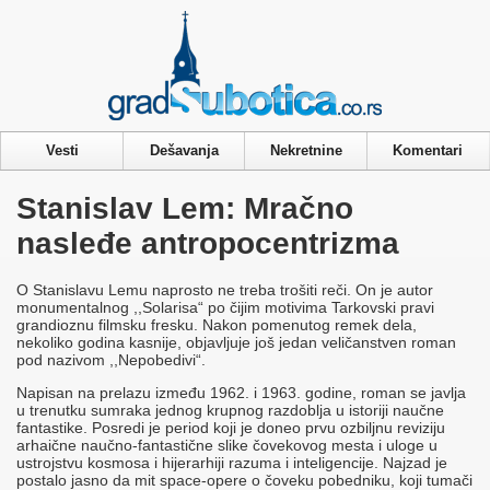
Privacy & Cookies Policy
Vesti
Dešavanja
Nekretnine
Komentari
Stanislav Lem: Mračno
nasleđe antropocentrizma
O Stanislavu Lemu naprosto ne treba trošiti reči. On je autor
monumentalnog ,,Solarisa“ po čijim motivima Tarkovski pravi
grandioznu filmsku fresku. Nakon pomenutog remek dela,
nekoliko godina kasnije, objavljuje još jedan veličanstven roman
pod nazivom ,,Nepobedivi“.
Napisan na prelazu između 1962. i 1963. godine, roman se javlja
u trenutku sumraka jednog krupnog razdoblja u istoriji naučne
fantastike. Posredi je period koji je doneo prvu ozbiljnu reviziju
arhaične naučno-fantastične slike čovekovog mesta i uloge u
ustrojstvu kosmosa i hijerarhiji razuma i inteligencije. Najzad je
postalo jasno da mit space-opere o čoveku pobedniku, koji tumači