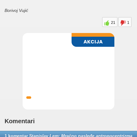
Borivoj Vujić
21
1
Komentari
1 komentar
Stanislav Lem: Mračno nasleđe antropocentrizma