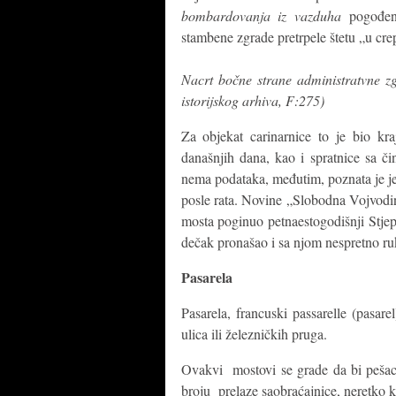
bombardovanja iz vazduha
pogođen
stambene zgrade pretrpele štetu „u crep
Nacrt bočne strane administratvne z
istorijskog arhiva, F:275)
Za objekat carinarnice to je bio kr
današnjih dana, kao i spratnice sa 
nema podataka, međutim, poznata je je
posle rata. Novine „Slobodna Vojvodin
mosta poginuo petnaestogodišnji Stjep
dečak pronašao i sa njom nespretno r
Pasarela
Pasarela, francuski passarelle (pasar
ulica ili železničkih pruga.
Ovakvi mostovi se grade da bi pešac
broju prelaze saobraćajnice, neretko k