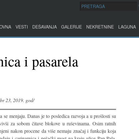
OVNA
VESTI
DEŠAVANJA
GALERIJE
NEKRETNINE
LAGUNA
nica i pasarela
br 23, 2019. god/
a se menjaju. Danas je to posledica razvoja a u prošlosti su
avivši za sobom čitave blokove u ruševinama. Osim ratnih
onjeni nakon procene da više nemaju značaj i funkciju koja
daju i carinarnica i pešački most na kraju ulice Pap Pala.