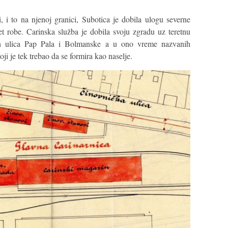
, i to na njenoj granici, Subotica je dobila ulogu severne
t robe. Carinska služba je dobila svoju zgradu uz teretnu
jih ulica Pap Pala i Bolmanske a u ono vreme nazvanih
i je tek trebao da se formira kao naselje.