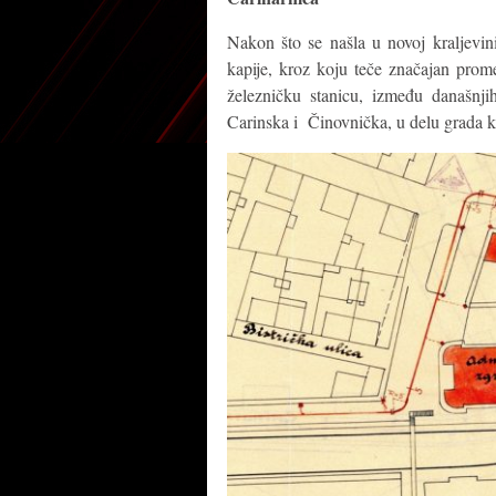
Nakon što se našla u novoj kraljevini
kapije, kroz koju teče značajan prome
železničku stanicu, između današn
Carinska i Činovnička, u delu grada koj