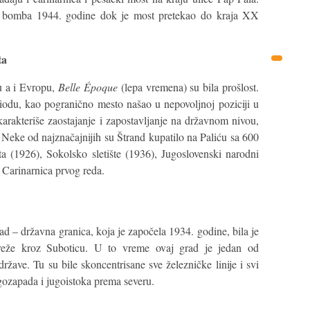
ka bomba 1944. godine dok je most pretekao do kraja XX
ta
u a i Evropu,
Belle Époque
(lepa vremena) su bila prošlost.
iodu, kao pogranično mesto našao u nepovoljnoj poziciji u
arakteriše zaostajanje i zapostavljanje na državnom nivou,
 Neke od najznačajnijih su Štrand kupatilo na Paliću sa 600
ta (1926), Sokolsko sletište (1936), Jugoslovenski narodni
 Carinarnica prvog reda.
d – državna granica, koja je započela 1934. godine, bila je
mreže kroz Suboticu. U to vreme ovaj grad je jedan od
ržave. Tu su bile skoncentrisane sve železničke linije i svi
jugozapada i jugoistoka prema severu.