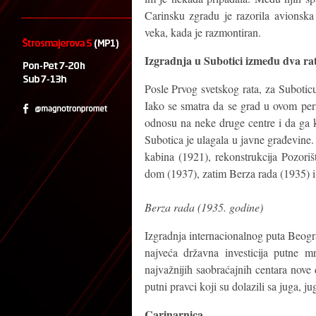
Carinsku zgradu je razorila avions
veka, kada je razmontiran.
Izgradnja u Subotici između dva ra
Posle Prvog svetskog rata, za Subotic
Iako se smatra da se grad u ovom per
odnosu na neke druge centre i da ga k
Subotica je ulagala u javne građevine.
kabina (1921), rekonstrukcija Pozoriš
dom (1937), zatim Berza rada (1935) i
Berza rada (1935. godine)
Izgradnja internacionalnog puta Beogra
najveća državna investicija putne 
najvažnijih saobraćajnih centara nove d
putni pravci koji su dolazili sa juga, 
Carinarnica