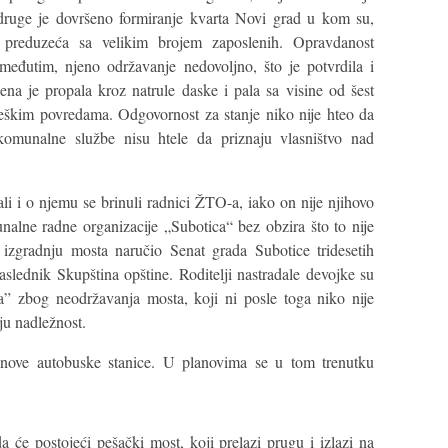
a druge je dovršeno formiranje kvarta Novi grad u kom su,
i preduzeća sa velikim brojem zaposlenih. Opravdanost
 međutim, njeno održavanje nedovoljno, što je potvrdila i
na je propala kroz natrule daske i pala sa visine od šest
 teškim povredama. Odgovornost za stanje niko nije hteo da
 komunalne službe nisu htele da priznaju vlasništvo nad
i i o njemu se brinuli radnici ŽTO-a, iako on nije njihovo
alne radne organizacije „Subotica“ bez obzira što to nije
e izgradnju mosta naručio Senat grada Subotice tridesetih
aslednik Skupština opštine. Roditelji nastradale devojke su
a” zbog neodržavanja mosta, koji ni posle toga niko nije
ju nadležnost.
 nove autobuske stanice. U planovima se u tom trenutku
 će postojeći pešački most, koji prelazi prugu i izlazi na