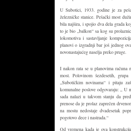
U Subotici, 1933. godine je za peš
železničke stanice. Pešački most duž
bila najšira, i spojio dva dela grada k
to je bio „balkon“ sa kog su prolazni
lokomotiva i sastavljanje kompozici
planovi o izgradnji bar još jednog ov
novonastajućeg naselja preko pruge.
I nakon rata se u planovima računa na
most. Polovinom šezdesetih, grupa
„Subotičkim novinama“ i pitaju zaš
komunalne poslove odgovaraju: „ U n
sada nalazi u takvom stanju da preds
prenose da je prolaz zaprečen drven
na mostu nedostaje dvadesetak popr
pogotovo dece i nastrada.“
Od vremena kada je ova konstrukcija