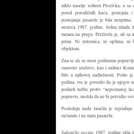
niklo naselje solitera Prozivka, a s
pored porodičnih kuća, postojala 
postojanja pasarele je bila neupitna,
nesreća 1987. godine. Jedna mlada že
metara na prugu. Preživela je, ali sa
primi. Ni železnica, ni opština, ni
objektom.
Zna se da su most godinama popravljal
osnovno sredstvo, kao i radnici Komun
bilo u njihovoj nadležnosti. Pošto j
godina, sve je govorilo da je njegov n
podneli tužbu protiv “nepoznatog lic
popravio, možda da ne bi potvrdio svo
Poslednju nadu značila je izgradnja
računalo i na staru pasarelu.
Subotičke novine
1987. godine pišu da