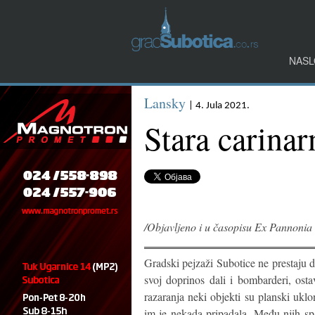
NASL
Lansky
| 4. Jula 2021.
Stara carinar
/Objavljeno i u časopisu Ex Pannonia 
Gradski pejzaži Subotice ne prestaju d
svoj doprinos dali i bombarderi, ost
razaranja neki objekti su planski ukl
im je nekada pripadala. Među njih spa