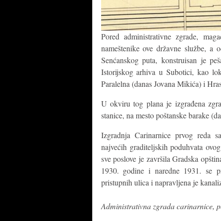
Pored administrativne zgrade, mag
nameštenike ove državne službe, a o
Senćanskog puta, konstruisan je peš
Istorijskog arhiva u Subotici, kao lo
Paralelna (danas Jovana Mikića) i Hras
U okviru tog plana je izgrađena zgra
stanice, na mesto poštanske barake (da
Izgradnja Carinarnice prvog reda s
najvećih graditeljskih poduhvata ovog
sve poslove je završila Gradska opšti
1930. godine i naredne 1931. se pr
pristupnih ulica i napravljena je kanaliz
Administrativna zgrada carinarnice,