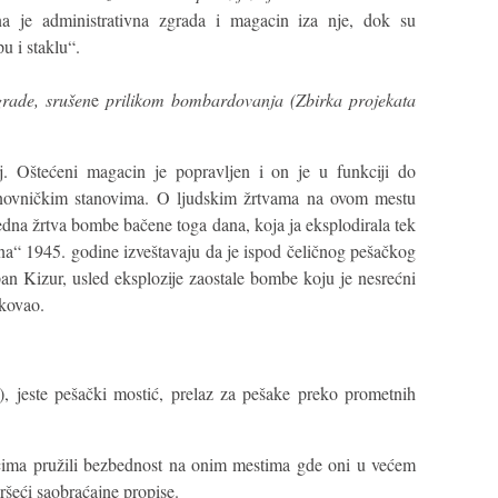
a je administrativna zgrada i magacin iza nje, dok su
u i staklu“.
grade, srušen
e
prilikom bombardovanja (Zbirka projekata
aj. Oštećeni magacin je popravljen i on je u funkciji do
činovničkim stanovima. O ljudskim žrtvama na ovom mestu
dna žrtva bombe bačene toga dana, koja ja eksplodirala tek
a“ 1945. godine izveštavaju da je ispod čeličnog pešačkog
an Kizur, usled eksplozije zaostale bombe koju je nesrećni
ukovao.
el), jeste pešački mostić, prelaz za pešake preko prometnih
ima pružili bezbednost na onim mestima gde oni u većem
ršeći saobraćajne propise.