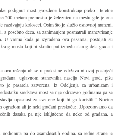
ake podignut most gvozdene konstrukcije preko teretne
ine 200 metara premostio je železnicu na mestu gde je ona
oje razdvajaju koloseci. Osim što je služio osnovnoj nameni,
ci, a posebno deca, sa zanimanjem posmatrali manevrisanje
ja. U vreme kada je izgrađena ova pasarela, postojali su
akvog mosta koji bi skratio put između starog dela grada i
 ova rešenja ali se u praksi ne održava ni ovaj postojeći
 građana, uglavnom stanovnika naselja Novi grad, pišu
to je pasarela zatvorena. Iz Odeljenja za urbanizam i
edostatku sredstava most se nije održavao godinama pa se
tavlja opasnost za sve one koji bi ga koristili.“ Novine
om ogradom ali je neki građani preskaču: „Upozoravamo da
ečnih dasaka pa nije isključeno da neko od građana, a
 podignuta pa do osamdesetih godina, sa jedne strane je