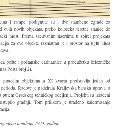
acina i rampe, podignute su i dve stambene zgrade za
d ovih novih objekata, preko koloseka teretne stanice do
ački most. Prema sačuvanim nacrtima u zbirci projekata
kacija za ove objekte razmatran je i prostor na uglu ulica
tova.
da pošte i poštanske carinarnice u produžetku železničke
nas Pošta broj 2).
a pratećim objektima u XI kvartu predstavlja jedan od
 perioda. Radove je nadzirala Kraljevska banska uprava, a
na putem Gradskog tehničkog odeljenja. Projekti su izrađeni
istupilo gradnji. Tom prilikom je urađeno kaldrmisanje
acija.
 pogođena bombom 1944. godine