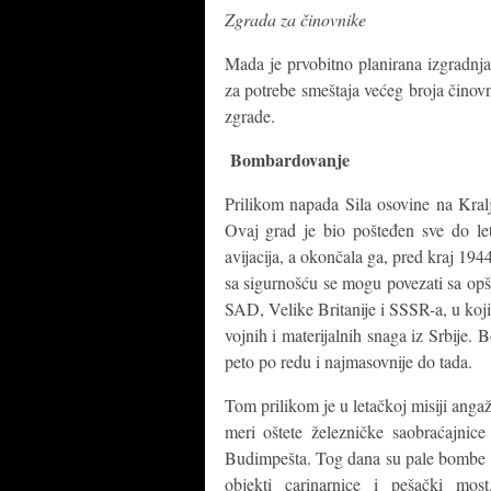
Zgrada za činovnike
Mada je prvobitno planirana izgradnja
za potrebe smeštaja većeg broja činov
zgrade.
Bombardovanje
Prilikom napada Sila osovine na Kralj
Ovaj grad je bio pošteđen sve do le
avijacija, a okončala ga, pred kraj 194
sa sigurnošću se mogu povezati sa opš
SAD, Velike Britanije i SSSR-a, u kojim
vojnih i materijalnih snaga iz Srbije
peto po redu i najmasovnije do tada.
Tom prilikom je u letačkoj misiji angaž
meri oštete železničke saobraćajni
Budimpešta. Tog dana su pale bombe i 
objekti carinarnice i pešački mo