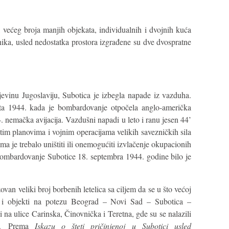
 većeg broja manjih objekata, individualnih i dvojnih kuća
nika, usled nedostatka prostora izgrađene su dve dvospratne
evinu Jugoslaviju, Subotica je izbegla napade iz vazduha.
ta 1944. kada je bombardovanje otpočela anglo-američka
4. nemačka avijacija. Vazdušni napadi u leto i ranu jesen 44’
tim planovima i vojnim operacijama velikih savezničkih sila
a je trebalo uništiti ili onemogućiti izvlačenje okupacionih
. Bombardovanje Subotice 18. septembra 1944. godine bilo je
ovan veliki broj borbenih letelica sa ciljem da se u što većoj
ce i objekti na potezu Beograd – Novi Sad – Subotica –
na ulice Carinska, Činovnička i Teretna, gde su se nalazili
st. Prema
Iskazu o šteti pričinjenoj u Subotici usled