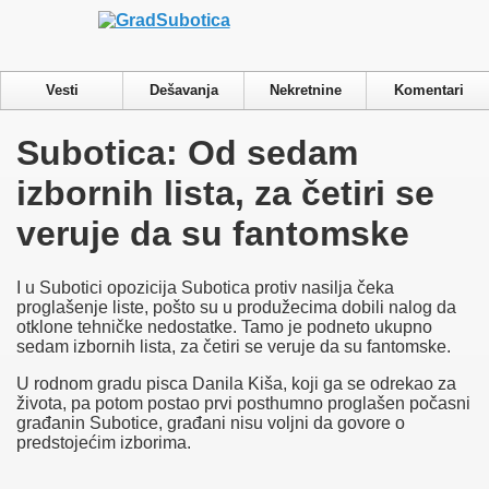
Privacy & Cookies Policy
Vesti
Dešavanja
Nekretnine
Komentari
Naslovna
Subotica: Od sedam
Vesti
Dešavanja
izbornih lista, za četiri se
Galerije
Nekretnine
veruje da su fantomske
Laguna
I u Subotici opozicija Subotica protiv nasilja čeka
proglašenje liste, pošto su u produžecima dobili nalog da
otklone tehničke nedostatke. Tamo je podneto ukupno
sedam izbornih lista, za četiri se veruje da su fantomske.
U rodnom gradu pisca Danila Kiša, koji ga se odrekao za
života, pa potom postao prvi posthumno proglašen počasni
građanin Subotice, građani nisu voljni da govore o
predstojećim izborima.