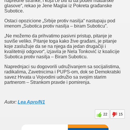
napredne stranke, i koja će biti tu da podeli mađarske
glasove“, rekao je Jene Maglai iz Pokreta građanske
Subotice.
Ostaci opozicione „Srbije protiv nasilja“ nastupaju pod
imenom „Subotica protiv nasilja – biram Suboticu”.
„Ne možemo da prihvatimo pasivni pristup, pitanje je
suviše veliko. Pitanje toga kako žive građani, je pitanje
koje zaslužuje da se na njega da jedan drugačiji i
kvalitetniji odgovor“, izjavila je Nela Tonković iz koalicije
Subotica protiv nasilja – Biram Suboticu.
Naprednjaci su dogovorili udruživanjem sa socijalistima,
radikalima, Zavetnicima i PUPS-om, dok se Demokratski
savez Hrvata u Vojvodini udružio sa svojim starim
partnerom – Strankom pravde i pomirenja.
Autor:
Lea Apro/N1
22
15