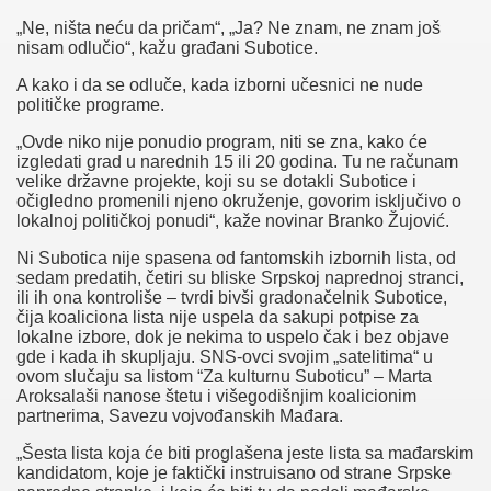
„Ne, ništa neću da pričam“, „Ja? Ne znam, ne znam još
nisam odlučio“, kažu građani Subotice.
A kako i da se odluče, kada izborni učesnici ne nude
političke programe.
„Ovde niko nije ponudio program, niti se zna, kako će
izgledati grad u narednih 15 ili 20 godina. Tu ne računam
velike državne projekte, koji su se dotakli Subotice i
očigledno promenili njeno okruženje, govorim isključivo o
lokalnoj političkoj ponudi“, kaže novinar Branko Žujović.
Ni Subotica nije spasena od fantomskih izbornih lista, od
sedam predatih, četiri su bliske Srpskoj naprednoj stranci,
ili ih ona kontroliše – tvrdi bivši gradonačelnik Subotice,
čija koaliciona lista nije uspela da sakupi potpise za
lokalne izbore, dok je nekima to uspelo čak i bez objave
gde i kada ih skupljaju. SNS-ovci svojim „satelitima“ u
ovom slučaju sa listom “Za kulturnu Suboticu” – Marta
Aroksalaši nanose štetu i višegodišnjim koalicionim
partnerima, Savezu vojvođanskih Mađara.
„Šesta lista koja će biti proglašena jeste lista sa mađarskim
kandidatom, koje je faktički instruisano od strane Srpske