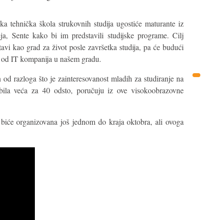
a tehnička škola strukovnih studija ugostiće maturante iz
, Sente kako bi im predstavili studijske programe. Cilj
tavi kao grad za život posle završetka studija, pa će budući
ku od IT kompanija u našem gradu.
n od razloga što je zainteresovanost mladih za studiranje na
bila veća za 40 odsto, poručuju iz ove visokoobrazovne
 biće organizovana još jednom do kraja oktobra, ali ovoga