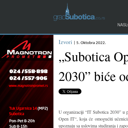
NASL
Izvori
| 5. Oktobra 2022.
„Subotica Op
2030” biće o
U organizaciji “IT Subotica 2030” u p
Open IT“, koja će omogućiti učenici
upoznaju sa uslovima studiranja i zapo