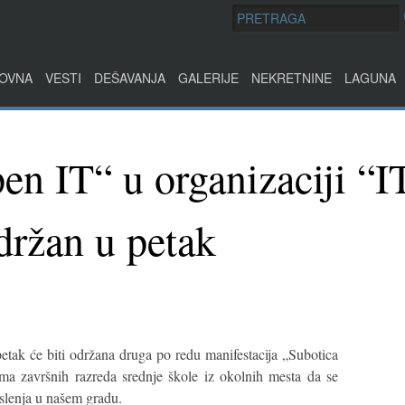
OVNA
VESTI
DEŠAVANJA
GALERIJE
NEKRETNINE
LAGUNA
en IT“ u organizaciji “I
držan u petak
etak će biti održana druga po redu manifestacija „Subotica
ma završnih razreda srednje škole iz okolnih mesta da se
slenja u našem gradu.