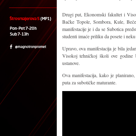
Drugi put, Ekonomski fakultet i Visok
Bačke Topole, Sombora, Kule, Bečeja
manifestacije je i da se Subotica preds
studenti imaće priliku da posete i ne
Upravo, ova manifestacija je bila jeda
Visokoj tehničkoj školi ove godine 
ustanove.
Ova manifestacija, kako je planirano,
puta za subotičke maturante.