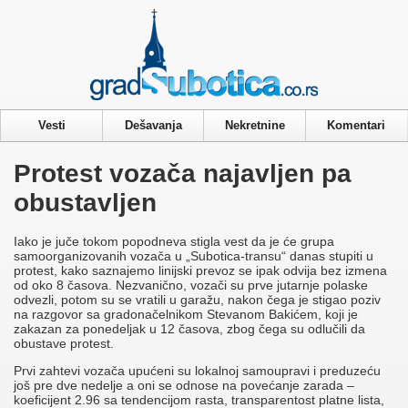
Privacy & Cookies Policy
Vesti
Dešavanja
Nekretnine
Komentari
Protest vozača najavljen pa
obustavljen
Iako je juče tokom popodneva stigla vest da je će grupa
samoorganizovanih vozača u „Subotica-transu“ danas stupiti u
protest, kako saznajemo linijski prevoz se ipak odvija bez izmena
od oko 8 časova. Nezvanično, vozači su prve jutarnje polaske
odvezli, potom su se vratili u garažu, nakon čega je stigao poziv
na razgovor sa gradonačelnikom Stevanom Bakićem, koji je
zakazan za ponedeljak u 12 časova, zbog čega su odlučili da
obustave protest.
Prvi zahtevi vozača upućeni su lokalnoj samoupravi i preduzeću
još pre dve nedelje a oni se odnose na povećanje zarada –
koeficijent 2.96 sa tendencijom rasta, transparentost platne lista,