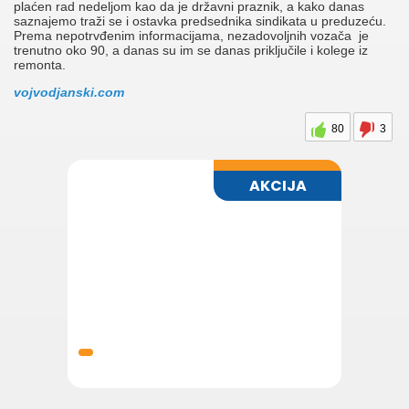
plaćen rad nedeljom kao da je državni praznik, a kako danas
saznajemo traži se i ostavka predsednika sindikata u preduzeću.
Prema nepotrvđenim informacijama, nezadovoljnih vozača je
trenutno oko 90, a danas su im se danas priključile i kolege iz
remonta.
vojvodjanski.com
80
3