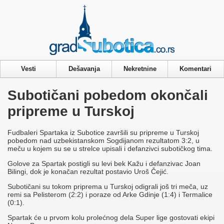
Privacy & Cookies Policy
Vesti
Dešavanja
Nekretnine
Komentari
Subotičani pobedom okončali
pripreme u Turskoj
Fudbaleri Spartaka iz Subotice završili su pripreme u Turskoj
pobedom nad uzbekistanskom Sogdijanom rezultatom 3:2, u
meču u kojem su se u strelce upisali i defanzivci subotičkog tima.
Golove za Spartak postigli su levi bek Kažu i defanzivac Joan
Bilingi, dok je konačan rezultat postavio Uroš Čejić.
Subotičani su tokom priprema u Turskoj odigrali još tri meča, uz
remi sa Pelisterom (2:2) i poraze od Arke Gdinje (1:4) i Termalice
(0:1).
Spartak će u prvom kolu prolećnog dela Super lige gostovati ekipi