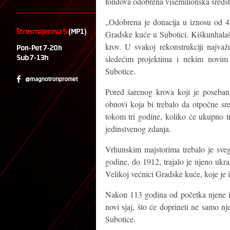
fondova odobrena višemilionska sreds
„Odobrena je donacija u iznosu od 4
Gradske kuće u Subotici. Kiškunhalaš
krov. U svakoj rekonstrukciji najvaž
sledećim projektima i nekim novim
Subotice.
Pored šarenog krova koji je poseban
obnovi koja bi trebalo da otpočne sr
tokom tri godine, koliko će ukupno tr
jedinstvenog zdanja.
Vrhunskim majstorima trebalo je sve
godine, do 1912, trajalo je njeno ukr
Velikoj većnici Gradske kuće, koje je i
Nakon 113 godina od početka njene i
novi sjaj, što će doprineti ne samo nj
Subotice.