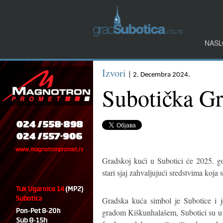
NASL
Izvori
| 2. Decembra 2024.
Subotička Gr
Gradskoj kući u Subotici će 2025. go
stari sjaj zahvaljujući sredstvima koj
Gradska kuća simbol je Subotice i j
gradom Kiškunhalašem, Subotici su u 