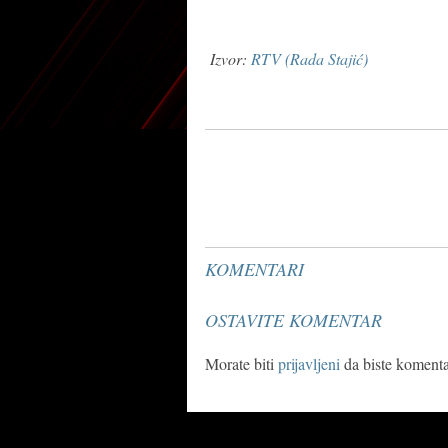
Izvor:
RTV (Rada Stajić)
KOMENTARI
OSTAVITE KOMENTAR
Morate biti
prijavljeni
da biste komentar