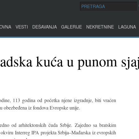
OVNA
VESTI
DEŠAVANJA
GALERIJE
NEKRETNINE
LAGUNA
adska kuća u punom sja
dine, 113 godina od početka njene izgradnje, biti vraćen
a su obezbeđena iz fondova Evropske unije.
edno od arhitektonskih čuda Srbije. Zajedno sa bratskim
okviru Interreg IPA projekta Srbija–Mađarska iz evropskih