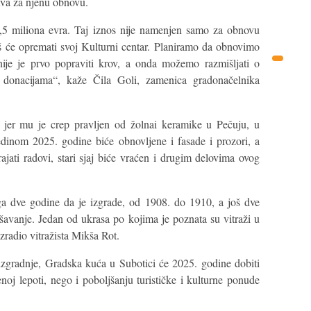
tva za njenu obnovu.
,5 miliona evra. Taj iznos nije namenjen samo za obnovu
 će opremati svoj Kulturni centar. Planiramo da obnovimo
nije je prvo popraviti krov, a onda možemo razmišljati o
 donacijama“, kaže Čila Goli, zamenica gradonačelnika
 jer mu je crep pravljen od žolnai keramike u Pečuju, u
edinom 2025. godine biće obnovljene i fasade i prozori, a
ajati radovi, stari sjaj biće vraćen i drugim delovima ovog
ga dve godine da je izgrade, od 1908. do 1910, a još dve
ašavanje. Jedan od ukrasa po kojima je poznata su vitraži u
zradio vitražista Mikša Rot.
zgradnje, Gradska kuća u Subotici će 2025. godine dobiti
enoj lepoti, nego i poboljšanju turističke i kulturne ponude