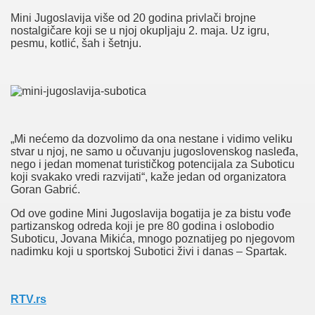
Mini Jugoslavija više od 20 godina privlači brojne
nostalgičare koji se u njoj okupljaju 2. maja. Uz igru,
pesmu, kotlić, šah i šetnju.
„Mi nećemo da dozvolimo da ona nestane i vidimo veliku
stvar u njoj, ne samo u očuvanju jugoslovenskog nasleđa,
nego i jedan momenat turističkog potencijala za Suboticu
koji svakako vredi razvijati“, kaže jedan od organizatora
Goran Gabrić.
Od ove godine Mini Jugoslavija bogatija je za bistu vođe
partizanskog odreda koji je pre 80 godina i oslobodio
Suboticu, Jovana Mikića, mnogo poznatijeg po njegovom
nadimku koji u sportskoj Subotici živi i danas – Spartak.
RTV.rs