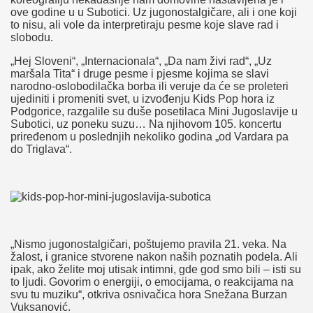
functionalities and security features of the website. These cookies do
ove godine u u Subotici. Uz jugonostalgičare, ali i one koji
not store any personal information.
to nisu, ali vole da interpretiraju pesme koje slave rad i
Non-necessary
slobodu.
Non-necessary
Any cookies that may not be particularly necessary for the website to
„Hej Sloveni“, „Internacionala“, „Da nam živi rad“, „Uz
function and is used specifically to collect user personal data via
maršala Tita“ i druge pesme i pjesme kojima se slavi
analytics, ads, other embedded contents are termed as non-necessary
narodno-oslobodilačka borba ili veruje da će se proleteri
cookies. It is mandatory to procure user consent prior to running these
ujediniti i promeniti svet, u izvođenju Kids Pop hora iz
cookies on your website.
Podgorice, razgalile su duše posetilaca Mini Jugoslavije u
SAVE & ACCEPT
Subotici, uz poneku suzu… Na njihovom 105. koncertu
priređenom u poslednjih nekoliko godina „od Vardara pa
do Triglava“.
Naslovna
Vesti
Dešavanja
Galerije
Nekretnine
Laguna
„Nismo jugonostalgičari, poštujemo pravila 21. veka. Na
žalost, i granice stvorene nakon naših poznatih podela. Ali
ipak, ako želite moj utisak intimni, gde god smo bili – isti su
to ljudi. Govorim o energiji, o emocijama, o reakcijama na
svu tu muziku“, otkriva osnivačica hora Snežana Burzan
Vuksanović.