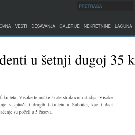
OVNA
VESTI
DEŠAVANJA
GALERIJE
NEKRETNINE
LAGUNA
denti u šetnji dugoj 35 
kulteta, Visoke tehničke škole strukovnih studija, Visoke
anje vaspitača i drugih fakulteta u Subotici, kao i đaci
ačenje su počeli u 5 časova.