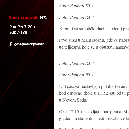
Foto: Pannon RTV
Foto: Pannon RTV
Krenuli su subotički đaci i studenti 
Prvo stižu u Malu Bosnu, gde će napra
učiteljicama koje su u obustavi nastave
Foto: Pannon RTV
Foto: Pannon RTV
U 8 časova nastavljaju put do Tavanku
kod osnovne škole u 11.52 sati odati 
u Novom Sadu.
Oko 12.15 nastavljaju put prema Miš
građani, a studenti i srednjoškolci će b