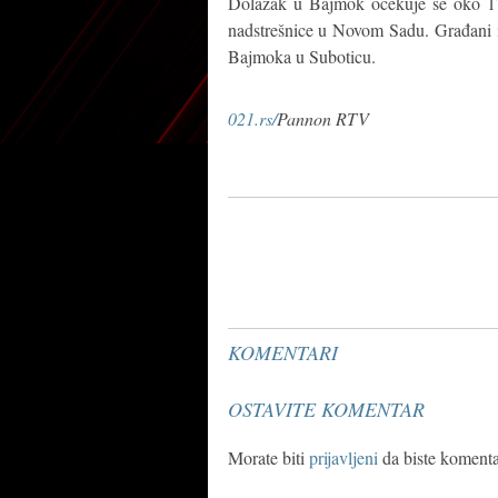
Dolazak u Bajmok očekuje se oko 17 
nadstrešnice u Novom Sadu. Građani i t
Bajmoka u Suboticu.
021.rs/
Pannon RTV
KOMENTARI
OSTAVITE KOMENTAR
Morate biti
prijavljeni
da biste komentar