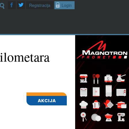
Registracija
Login
kilometara