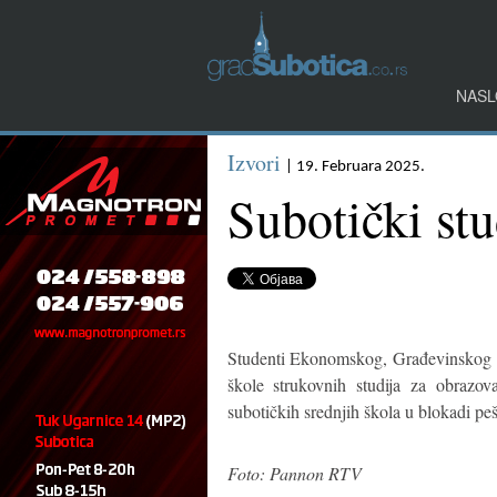
NASL
Izvori
| 19. Februara 2025.
Subotički stu
Studenti Ekonomskog, Građevinskog fa
škole strukovnih studija za obrazov
subotičkih srednjih škola u blokadi peš
Foto: Pannon RTV