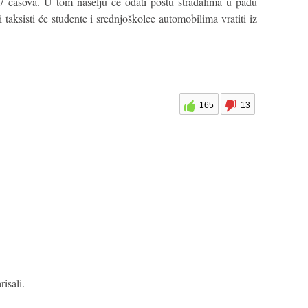
časova. U tom naselju će odati poštu stradalima u padu
aksisti će studente i srednjoškolce automobilima vratiti iz
165
13
isali.