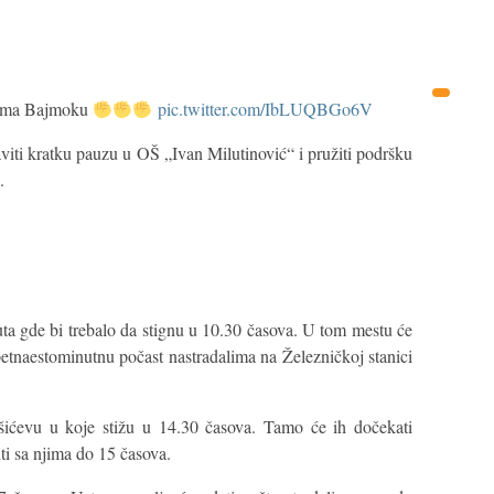
prema Bajmoku
pic.twitter.com/IbLUQBGo6V
viti kratku pauzu u OŠ „Ivan Milutinović“ i pružiti podršku
.
ta gde bi trebalo da stignu u 10.30 časova. U tom mestu će
petnaestominutnu počast nastradalima na Železničkoj stanici
ićevu u koje stižu u 14.30 časova. Tamo će ih dočekati
iti sa njima do 15 časova.