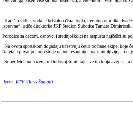
Dnevno ga poseti više stotina posetilaca, a vikendom i više hiljada. Z
„Kao što vidite, voda je kristalno čista, topla, trenutno otprilike dva
ispravna“, ističe direktorka JKP Stadion Subotica Tamara Dimitrioski.
Porodice sa decom, osnovci i srednjoškolci na raspustu najčešći su po
„Na ovom sportskom događaju učestvuju četiri tročlane ekipe, koje će 
štafeta u plivanju i ono što je najinteresantnije i najzanimljivije, a i 
„Super leto“ na bazenu u Dudovoj šumi traje sve do kraja avgusta, a 
Izvor: RTV (Boris Šuman)