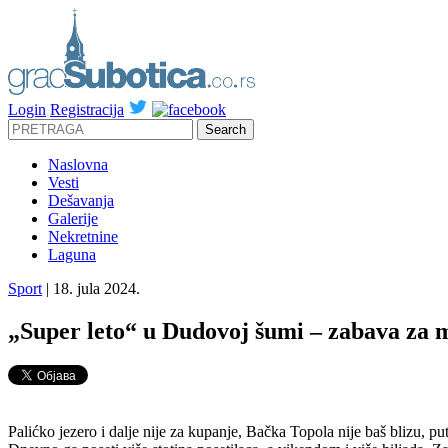
Login
Registracija
Naslovna
Vesti
Dešavanja
Galerije
Nekretnine
Laguna
Sport
| 18. jula 2024.
„Super leto“ u Dudovoj šumi – zabava za 
Palićko jezero i dalje nije za kupanje, Bačka Topola nije baš blizu, 