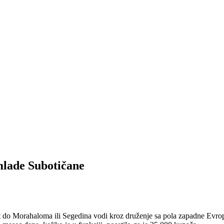
mlade Subotičane
put do Morahaloma ili Segedina vodi kroz druženje sa pola zapadne Evro