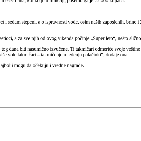
a mesec dana, koliko je u funkciji, posetilo ga je 25.000 kupača.
deset i sedam stepeni, a o ispravnosti vode, osim naših zaposlenih, brin
setioci, a za sve njih od ovog vikenda počinje „Super leto“, nešto slič
tog dana biti nasumično izvučene. Ti takmičari odmeriće svoje veštine u
najviše vole takmičari – takmičenje u jedenju palačinki“, dodaje ona.
najbolji mogu da očekuju i vredne nagrade.