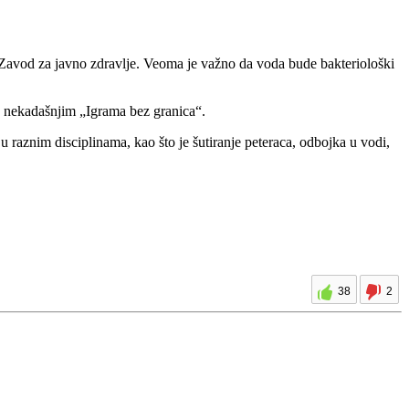
e i Zavod za javno zdravlje. Veoma je važno da voda bude bakteriološki
no nekadašnjim „Igrama bez granica“.
 raznim disciplinama, kao što je šutiranje peteraca, odbojka u vodi,
38
2