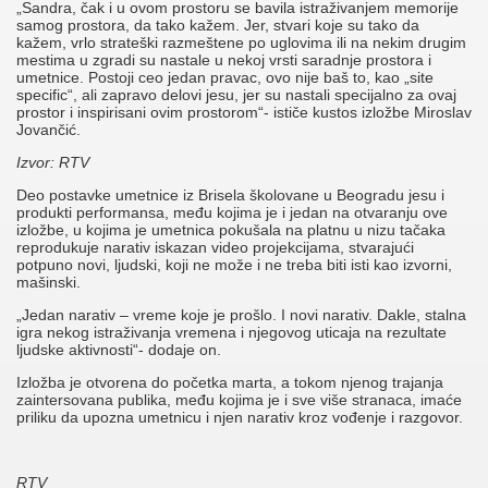
„Sandra, čak i u ovom prostoru se bavila istraživanjem memorije
samog prostora, da tako kažem. Jer, stvari koje su tako da
kažem, vrlo strateški razmeštene po uglovima ili na nekim drugim
mestima u zgradi su nastale u nekoj vrsti saradnje prostora i
umetnice. Postoji ceo jedan pravac, ovo nije baš to, kao „site
specific“, ali zapravo delovi jesu, jer su nastali specijalno za ovaj
prostor i inspirisani ovim prostorom“- ističe kustos izložbe Miroslav
Jovančić.
Izvor: RTV
Deo postavke umetnice iz Brisela školovane u Beogradu jesu i
produkti performansa, među kojima je i jedan na otvaranju ove
izložbe, u kojima je umetnica pokušala na platnu u nizu tačaka
reprodukuje narativ iskazan video projekcijama, stvarajući
potpuno novi, ljudski, koji ne može i ne treba biti isti kao izvorni,
mašinski.
„Jedan narativ – vreme koje je prošlo. I novi narativ. Dakle, stalna
igra nekog istraživanja vremena i njegovog uticaja na rezultate
ljudske aktivnosti“- dodaje on.
Izložba je otvorena do početka marta, a tokom njenog trajanja
zaintersovana publika, među kojima je i sve više stranaca, imaće
priliku da upozna umetnicu i njen narativ kroz vođenje i razgovor.
RTV