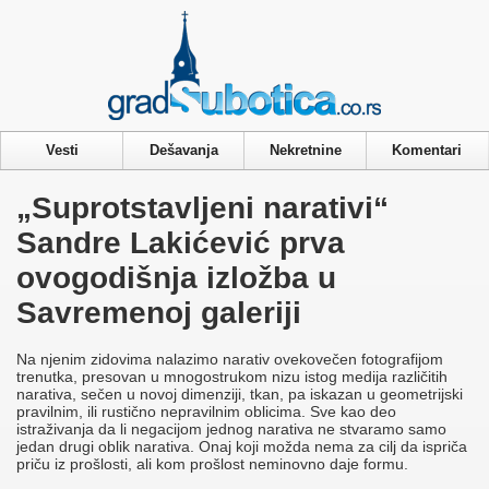
Privacy & Cookies Policy
Vesti
Dešavanja
Nekretnine
Komentari
„Suprotstavljeni narativi“
Sandre Lakićević prva
ovogodišnja izložba u
Savremenoj galeriji
Na njenim zidovima nalazimo narativ ovekovečen fotografijom
trenutka, presovan u mnogostrukom nizu istog medija različitih
narativa, sečen u novoj dimenziji, tkan, pa iskazan u geometrijski
pravilnim, ili rustično nepravilnim oblicima. Sve kao deo
istraživanja da li negacijom jednog narativa ne stvaramo samo
jedan drugi oblik narativa. Onaj koji možda nema za cilj da ispriča
priču iz prošlosti, ali kom prošlost neminovno daje formu.