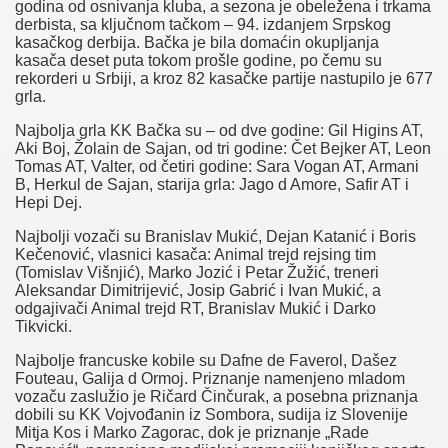
These cookies do not store any personal information.
godina od osnivanja kluba, a sezona je obeležena i trkama
Non-necessary
derbista, sa ključnom tačkom – 94. izdanjem Srpskog
Non-necessary
kasačkog derbija. Bačka je bila domaćin okupljanja
Any cookies that may not be particularly necessary for the
kasača deset puta tokom prošle godine, po čemu su
website to function and is used specifically to collect user
rekorderi u Srbiji, a kroz 82 kasačke partije nastupilo je 677
personal data via analytics, ads, other embedded contents are
grla.
termed as non-necessary cookies. It is mandatory to procure user
consent prior to running these cookies on your website.
Najbolja grla KK Bačka su – od dve godine: Gil Higins AT,
SAVE & ACCEPT
Aki Boj, Žolain de Sajan, od tri godine: Čet Bejker AT, Leon
Tomas AT, Valter, od četiri godine: Sara Vogan AT, Armani
B, Herkul de Sajan, starija grla: Jago d Amore, Safir AT i
Hepi Dej.
Najbolji vozači su Branislav Mukić, Dejan Katanić i Boris
Kečenović, vlasnici kasača: Animal trejd rejsing tim
(Tomislav Višnjić), Marko Jozić i Petar Žužić, treneri
Naslovna
Aleksandar Dimitrijević, Josip Gabrić i Ivan Mukić, a
Vesti
odgajivači Animal trejd RT, Branislav Mukić i Darko
Dešavanja
Tikvicki.
Galerije
Nekretnine
Najbolje francuske kobile su Dafne de Faverol, Dašez
Laguna
Fouteau, Galija d Ormoj. Priznanje namenjeno mladom
vozaču zaslužio je Ričard Činčurak, a posebna priznanja
dobili su KK Vojvođanin iz Sombora, sudija iz Slovenije
Mitja Kos i Marko Zagorac, dok je priznanje „Rade