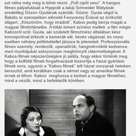
ezt néha még meg is lehet nézni: „Pufi cipőt vesz”. A hangos
filmes pályafutását a Hyppolit a lakáj Schneider Mátyását
eredetileg Gózon Gyulának szánták. Gózon Gyula végül is
Bakáts úr szerepében elénekli Fenyvessy Évával az örökzöld
slágert, „Köszönöm, hogy imádott”, Kabos pedig beírja magát a
magyar filmtörténetbe. A többi ismert színész mellett a film mégis
Kabosról szól. Gyula, aki született filmszínész általában kész
koncepcióval érkezik a kamerák elé, kevés vágással, és rossz
esetben néhány pótfelvétellel játssza le jeleneteit. Professzionális
filmes személy, rendezők, operatőrök, hangmérnökök kedvence,
mert munkájukat sokszorosan megkönnyíti rátermettségével. A
Kabos-filmek népszerűségére jó példa, hogy ekkor történik meg,
hogy a külföldi filmek forgalmazását kiszorítja a hazai gyártású
filmek sora, ugyanis a “Kabos-filmek” telt házat vonzanak heteken
keresztül, amit korábban csak a német vagy az amerikai filmek
érnek el itthon. Kabos meghozza a kedvet a magyar filmekhez,
mind a nézők, mind a befektetők körében.