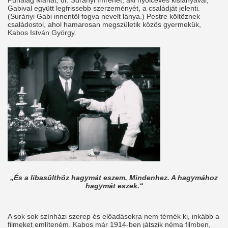
Puhalag Máriát, dr. Surányi Imrénét, aki nyolcéves kislányával,
Gabival együtt legfrissebb szerzeményét, a családját jelenti.
(Surányi Gabi innentől fogva nevelt lánya.) Pestre költöznek
családostol, ahol hamarosan megszületik közös gyermekük,
Kabos István György.
„És a libasülthöz hagymát eszem. Mindenhez. A hagymához
hagymát eszek.“
A sok sok színházi szerep és előadásokra nem térnék ki, inkább a
filmeket említeném. Kabos már 1914-ben játszik néma filmben,