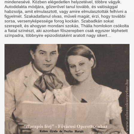
mindenesévé. Közben elégedetlen helyzetével, többre vágyik.
Autodidakta módjára, gőzerővel tanul tovább, és valósággal
habzsolja, amit elmulasztott, vagy amire elmulasztották felhívni a
figyelmét. Szakadatlanul olvas, műveli magát, érzi, hogy további
sorsa, versenyképessége forog kockán. Szabadkán sokat
szerepelt, és ahogyan mondani szokás, Thália homlokon csókolta
a fiatal színészt, aki azonban főszerepben csak egyszer léphetett
színpadra, többnyire epizodistaként aratott nagy sikert…