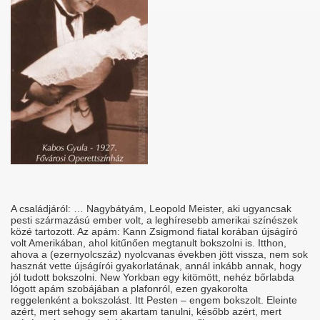
A családjáról: … Nagybátyám, Leopold Meister, aki ugyancsak
pesti származású ember volt, a leghíresebb amerikai színészek
közé tartozott. Az apám: Kann Zsigmond fiatal korában újságíró
volt Amerikában, ahol kitűnően megtanult bokszolni is. Itthon,
ahova a (ezernyolcszáz) nyolcvanas években jött vissza, nem sok
hasznát vette újságírói gyakorlatának, annál inkább annak, hogy
jól tudott bokszolni. New Yorkban egy kitömött, nehéz bőrlabda
lógott apám szobájában a plafonról, ezen gyakorolta
reggelenként a bokszolást. Itt Pesten – engem bokszolt. Eleinte
azért, mert sehogy sem akartam tanulni, később azért, mert