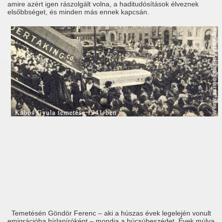
amire azért igen rászolgált volna, a haditudósítások élveznek
elsőbbséget, és minden más ennek kapcsán.
Temetésén Göndör Ferenc – aki a húszas évek legelején vonult
emigrációba hírlapíróként – mondja a búcsúbeszédet. Évek múlva