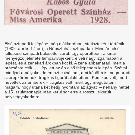
Első színpadi fellépése még diákkorában, statisztaként történik
(1902. április 17-én), a Népszínház színpadán. Mindjárt első
fellépése színpadi balesettel zárul. Egy operettben, a kínai
menyegző jelenete lámpavivőjeként, elvéti nagy izgalmában a
lépést, és a zenekari árokban köt ki. A zene abbamarad, mert a
brácsásra esik. „… így lett az én első fellépésem lelépés. Szóval
mindjárt a pályakezdeten azt csináltam, ami később is megmaradt
szerepkörömnek: tragikus figurát alakítottam. Komikus volt, mert
nevettek az emberek – tragikus volt, mert úgy megütöttem
magam, hogy utána két hétig nyomtam az ágyat“ – néhány héttel
a 15. születésnapja után kerül sor erre a rosszul sikerült
helyzetgyakorlatra.