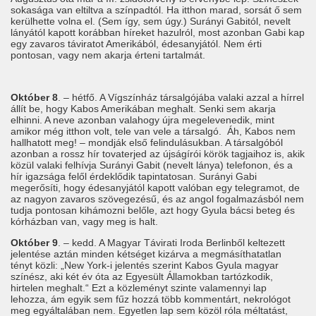
sokasága van eltiltva a színpadtól. Ha itthon marad, sorsát ő sem
kerülhette volna el. (Sem így, sem úgy.) Surányi Gabitól, nevelt
lányától kapott korábban híreket hazulról, most azonban Gabi kap
egy zavaros táviratot Amerikából, édesanyjától. Nem érti
pontosan, vagy nem akarja érteni tartalmát.
Október 8
. – hétfő. A Vígszínház társalgójába valaki azzal a hírrel
állít be, hogy Kabos Amerikában meghalt. Senki sem akarja
elhinni. A neve azonban valahogy újra megelevenedik, mint
amikor még itthon volt, tele van vele a társalgó. Áh, Kabos nem
hallhatott meg! – mondják első felindulásukban. A társalgóból
azonban a rossz hír tovaterjed az újságírói körök tagjaihoz is, akik
közül valaki felhívja Surányi Gabit (nevelt lánya) telefonon, és a
hír igazsága felől érdeklődik tapintatosan. Surányi Gabi
megerősíti, hogy édesanyjától kapott valóban egy telegramot, de
az nagyon zavaros szövegezésű, és az angol fogalmazásból nem
tudja pontosan kihámozni belőle, azt hogy Gyula bácsi beteg és
kórházban van, vagy meg is halt.
Október 9
. – kedd. A Magyar Távirati Iroda Berlinből keltezett
jelentése aztán minden kétséget kizárva a megmásíthatatlan
tényt közli: „New York-i jelentés szerint Kabos Gyula magyar
színész, aki két év óta az Egyesült Államokban tartózkodik,
hirtelen meghalt.“ Ezt a közleményt szinte valamennyi lap
lehozza, ám egyik sem fűz hozzá több kommentárt, nekrológot
meg egyáltalában nem. Egyetlen lap sem közöl róla méltatást,