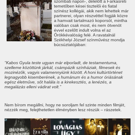
szombati napon-, délelőtt a Farkasréti
temetőben kései tisztelői és fiatal
színész kollégái, akik nem lehettek már
partnerei, olyan részvéttel fogják közre
a hamvait tartalmazó koporsót, mintha
valóban csak most, és nem ötvenöt
évvel ezelőtt indult volna el az
Örökkévalóság felé. A ravatalnál
Székhelyi József színművész mondja
búcsúztatójában:
“Kabos Gyula teste ugyan már elporladt, de testamentuma,
szelleme közöttünk járkál, csámpázik színháziak, filmesek és
mozinézők, vagyis valamennyiünk között. A honi kultúrtörténet
legnagyobb kisemberének, a humánum és a humor óriásának
egész életműve, sőt halála is a kirekesztés, a lenézés, a
megalázás elleni vádirat volt.”
Nem bírom megállni, hogy ne soroljam fel szinte minden filmjét,
nézzék meg, felejthetetlen élményben lesz részük – rászetek.