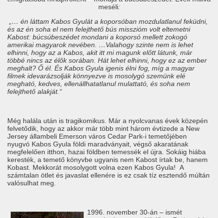
meséli
:
„… én láttam Kabos Gyulát a koporsóban mozdulatlanul feküdni,
és az én soha el nem felejthető bús misszióm volt eltemetni
Kabost: búcsúbeszédet mondani a koporsó mellett zokogó
amerikai magyarok nevében. …Valahogy szinte nem is lehet
elhinni, hogy az a Kabos, akit itt mi magunk előtt látunk, már
többé nincs az élők sorában. Hát lehet elhinni, hogy ez az ember
meghalt? Ő él. És Kabos Gyula igenis élni fog, míg a magyar
filmek idevarázsolják könnyezve is mosolygó szemünk elé
megható, kedves, ellenállhatatlanul mulattató, és soha nem
felejthető alakját.“
Még halála után is tragikomikus. Már a nyolcvanas évek közepén
felvetődik, hogy az akkor már több mint három évtizede a New
Jersey állambeli Emerson város Cedar Park-i temetőjében
nyugvó Kabos Gyula földi maradványait, végső akaratának
megfelelően itthon, hazai földben temessék el újra. Sokáig hiába
keresték, a temető könyvbe ugyanis nem Kabost írtak be, hanem
Kobast. Mekkorát mosolygott volna ezen Kabos Gyula! A
számtalan ötlet és javaslat ellenére is ez csak tíz esztendő múltán
valósulhat meg.
1996. november 30-án – ismét