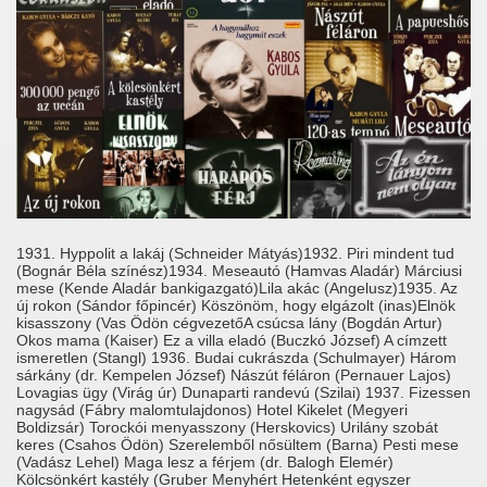
1931. Hyppolit a lakáj (Schneider Mátyás)1932. Piri mindent tud
(Bognár Béla színész)1934. Meseautó (Hamvas Aladár) Márciusi
mese (Kende Aladár bankigazgató)Lila akác (Angelusz)1935. Az
új rokon (Sándor főpincér) Köszönöm, hogy elgázolt (inas)Elnök
kisasszony (Vas Ödön cégvezetőA csúcsa lány (Bogdán Artur)
Okos mama (Kaiser) Ez a villa eladó (Buczkó József) A címzett
ismeretlen (Stangl) 1936. Budai cukrászda (Schulmayer) Három
sárkány (dr. Kempelen József) Nászút féláron (Pernauer Lajos)
Lovagias ügy (Virág úr) Dunaparti randevú (Szilai) 1937. Fizessen
nagysád (Fábry malomtulajdonos) Hotel Kikelet (Megyeri
Boldizsár) Torockói menyasszony (Herskovics) Urilány szobát
keres (Csahos Ödön) Szerelemből nősültem (Barna) Pesti mese
(Vadász Lehel) Maga lesz a férjem (dr. Balogh Elemér)
Kölcsönkért kastély (Gruber Menyhért Hetenként egyszer