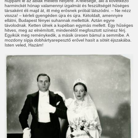
huppant le az ablak melletti helyére. A felesége, aki a következő
harminckét hónap valamennyi izgalmát és feszültségét hűséges
társaként éli majd át, itt még erősnek próbál látszódni. – Ne nézz
vissza! – kérleli gyengéden újra és újra. Kétoldalt, amennyire
ellátni, Budapest fényei suhannak mellettük. Aztán egyre
távolodnak. Ketten ülnek a kupéban egymás mellett. Egy hűséges
hitves, meg az elnémított, mindenétől megfosztott színész férj.
Egyikük még reménykedik, a másik üresen bámul a semmibe. A
mozdony sípja dobhártyarepesztő erővel hasít a sötét éjszakába.
Isten veled, Hazám!