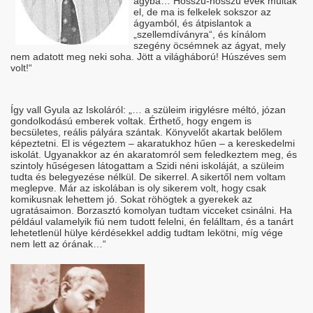
ágyba… Hosszú-hosszú évek múltak
el, de ma is felkelek sokszor az
ágyamból, és átpislantok a
„szellemdíványra“, és kínálom
szegény öcsémnek az ágyat, mely
nem adatott meg neki soha. Jött a világháború! Húszéves sem
volt!“
Így vall Gyula az Iskoláról: „… a szüleim irigylésre méltó, józan
gondolkodású emberek voltak. Érthető, hogy engem is
becsületes, reális pályára szántak. Könyvelőt akartak belőlem
képeztetni. El is végeztem – akaratukhoz hűen – a kereskedelmi
iskolát. Ugyanakkor az én akaratomról sem feledkeztem meg, és
szintoly hűségesen látogattam a Szidi néni iskoláját, a szüleim
tudta és belegyezése nélkül. De sikerrel. A sikertől nem voltam
meglepve. Már az iskolában is oly sikerem volt, hogy csak
komikusnak lehettem jó. Sokat röhögtek a gyerekek az
ugratásaimon. Borzasztó komolyan tudtam vicceket csinálni. Ha
például valamelyik fiú nem tudott felelni, én felálltam, és a tanárt
lehetetlenül hülye kérdésekkel addig tudtam lekötni, míg vége
nem lett az órának…“