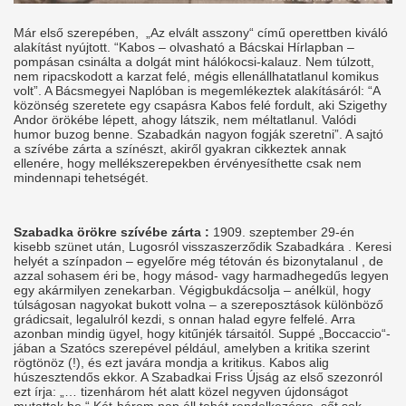
Már első szerepében, „Az elvált asszony“ című operettben kiváló
alakítást nyújtott. “Kabos – olvasható a Bácskai Hírlapban –
pompásan csinálta a dolgát mint hálókocsi-kalauz. Nem túlzott,
nem ripacskodott a karzat felé, mégis ellenállhatatlanul komikus
volt”. A Bácsmegyei Naplóban is megemlékeztek alakításáról: “A
közönség szeretete egy csapásra Kabos felé fordult, aki Szigethy
Andor örökébe lépett, ahogy látszik, nem méltatlanul. Valódi
humor buzog benne. Szabadkán nagyon fogják szeretni”. A sajtó
a szívébe zárta a színészt, akiről gyakran cikkeztek annak
ellenére, hogy mellékszerepekben érvényesíthette csak nem
mindennapi tehetségét.
Szabadka örökre szívébe zárta :
1909. szeptember 29-én
kisebb szünet után, Lugosról visszaszerződik Szabadkára . Keresi
helyét a színpadon – egyelőre még tétován és bizonytalanul , de
azzal sohasem éri be, hogy másod- vagy harmadhegedűs legyen
egy akármilyen zenekarban. Végigbukdácsolja – anélkül, hogy
túlságosan nagyokat bukott volna – a szereposztások különböző
grádicsait, legalulról kezdi, s onnan halad egyre felfelé. Arra
azonban mindig ügyel, hogy kitűnjék társaitól. Suppé „Boccaccio“-
jában a Szatócs szerepével például, amelyben a kritika szerint
rögtönöz (!), és ezt javára mondja a kritikus. Kabos alig
húszesztendős ekkor. A Szabadkai Friss Újság az első szezonról
ezt írja: „… tizenhárom hét alatt közel negyven újdonságot