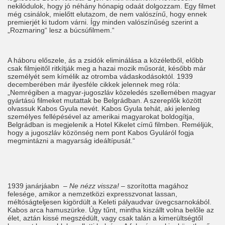
nekilódulok, hogy jó néhány hónapig odaát dolgozzam. Egy filmet
még csinálok, mielőtt elutazom, de nem valószínű, hogy ennek
premierjét ki tudom várni. Így minden valószínűség szerint a
„Rozmaring“ lesz a búcsúfilmem.“
A háboru előszele, ás a zsidók eliminálása a közéletből, előbb
csak filmjeitől ritkítják meg a hazai mozik műsorát, később már
személyét sem kímélik az otromba vádaskodásoktól. 1939
decemberében már ilyesféle cikkek jelennek meg róla:
„Nemrégiben a magyar-jugoszláv közeledés szellemében magyar
gyártású filmeket mutattak be Belgrádban. A szereplők között
olvassuk Kabos Gyula nevét. Kabos Gyula tehát, aki jelenleg
személyes fellépésével az amerikai magyarokat boldogítja,
Belgrádban is megjelenik a Hotel Kikelet című filmben. Reméljük,
hogy a jugoszláv közönség nem pont Kabos Gyuláról fogja
megmintázni a magyarság ideáltípusát.“
1939 janárjáabn
– Ne nézz vissza!
– szorította magához
felesége, amikor a nemzetközi expresszvonat lassan,
méltóságteljesen kigördült a Keleti pályaudvar üvegcsarnokából.
Kabos arca hamuszürke. Úgy tűnt, mintha kiszállt volna belőle az
élet, aztán kissé megszédült, vagy csak talán a kimerültségtől