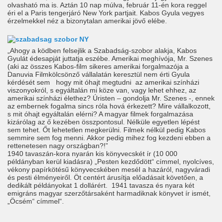
olvasható ma is. Aztán 10 nap múlva, február 11-én kora reggel
éri el a Paris tengerjáró New York partjait. Kabos Gyula vegyes
érzelmekkel néz a bizonytalan amerikai jövő elébe.
„Ahogy a ködben felsejlik a Szabadság-szobor alakja, Kabos
Gyulát édesapját juttatja eszébe. Amerikai meghívója, Mr. Szenes
(aki az összes Kabos-film sikeres amerikai forgalmazója a
Danuvia Filmkölcsönző vállalatán keresztül nem érti Gyula
kérdését sem hogy mit óhajt megtudni az amerikai színházi
viszonyokról, s egyáltalán mi köze van, vagy lehet ehhez, az
amerikai színházi élethez? Úristen – gondolja Mr. Szenes -, ennek
az embernek fogalma sincs róla hová érkezett? Mire vállalkozott,
s mit óhajt egyáltalán elérni? A magyar filmek forgalmazása
kizárólag az ő kezében összpontosul. Nélküle egyetlen lépést
sem tehet. Őt lehetetlen megkerülni. Filmek nélkül pedig Kabos
semmire sem fog menni. Akkor pedig mihez fog kezdeni ebben a
rettenetesen nagy országban?!”
1940 tavaszán-kora nyarán kis könyvecskét ír (10 000
példányban kerül kiadásra) „Pesten kezdődött“ címmel, nyolcíves,
vékony papírkötésű könyvecskében mesél a hazáról, nagyváradi
és pesti élményeiről. Öt centért árusítja előadásait követően, a
dedikált példányokat 1 dollárért. 1941 tavasza és nyara két
emigráns magyar szerzőtársaként harmadiknak könyvet ír ismét,
„Öcsém“ címmel“.