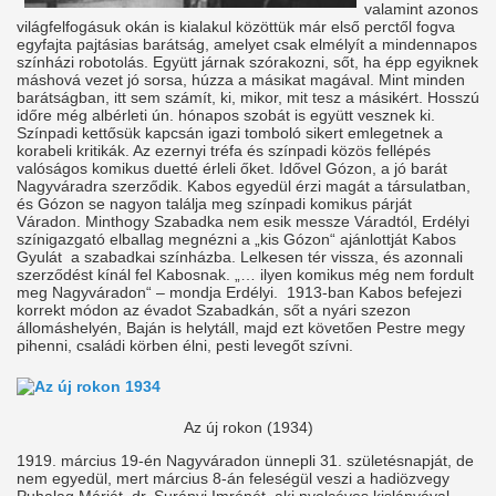
valamint azonos
világfelfogásuk okán is kialakul közöttük már első perctől fogva
egyfajta pajtásias barátság, amelyet csak elmélyít a mindennapos
színházi robotolás. Együtt járnak szórakozni, sőt, ha épp egyiknek
máshová vezet jó sorsa, húzza a másikat magával. Mint minden
barátságban, itt sem számít, ki, mikor, mit tesz a másikért. Hosszú
időre még albérleti ún. hónapos szobát is együtt vesznek ki.
Színpadi kettősük kapcsán igazi tomboló sikert emlegetnek a
korabeli kritikák. Az ezernyi tréfa és színpadi közös fellépés
valóságos komikus duetté érleli őket. Idővel Gózon, a jó barát
Nagyváradra szerződik. Kabos egyedül érzi magát a társulatban,
és Gózon se nagyon találja meg színpadi komikus párját
Váradon. Minthogy Szabadka nem esik messze Váradtól, Erdélyi
színigazgató elballag megnézni a „kis Gózon“ ajánlottját Kabos
Gyulát a szabadkai színházba. Lelkesen tér vissza, és azonnali
szerződést kínál fel Kabosnak. „… ilyen komikus még nem fordult
meg Nagyváradon“ – mondja Erdélyi. 1913-ban Kabos befejezi
korrekt módon az évadot Szabadkán, sőt a nyári szezon
állomáshelyén, Baján is helytáll, majd ezt követően Pestre megy
pihenni, családi körben élni, pesti levegőt szívni.
Az új rokon (1934)
1919. március 19-én Nagyváradon ünnepli 31. születésnapját, de
nem egyedül, mert március 8-án feleségül veszi a hadiözvegy