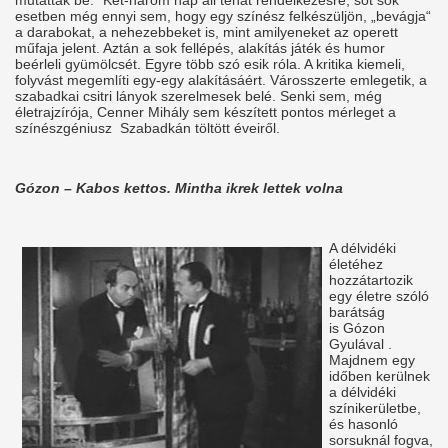
mutattak be.“ Két-három nap áll tehát rendelkezésre, sőt sok
esetben még ennyi sem, hogy egy színész felkészüljön, „bevágja“
a darabokat, a nehezebbeket is, mint amilyeneket az operett
műfaja jelent. Aztán a sok fellépés, alakítás játék és humor
beérleli gyümölcsét. Egyre több szó esik róla. A kritika kiemeli,
folyvást megemlíti egy-egy alakításáért. Városszerte emlegetik, a
szabadkai csitri lányok szerelmesek belé. Senki sem, még
életrajzírója, Cenner Mihály sem készített pontos mérleget a
színészgéniusz Szabadkán töltött éveiről.
Gózon – Kabos kettos. Mintha ikrek lettek volna
A délvidéki
életéhez
hozzátartozik
egy életre szóló
barátság
is Gózon
Gyulával .
Majdnem egy
időben kerülnek
a délvidéki
színikerületbe,
és hasonló
sorsuknál fogva,