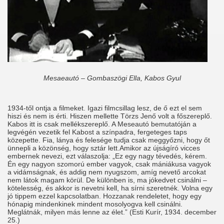
Mesaeautó – Gombaszögi Ella, Kabos Gyul
1934-től ontja a filmeket. Igazi filmcsillag lesz, de ő ezt el sem
hiszi és nem is érti. Hiszen mellette Törzs Jenő volt a főszereplő.
Kabos itt is csak mellékszereplő. A Meseautó bemutatóján a
legvégén vezetik fel Kabost a színpadra, fergeteges taps
közepette. Fia, lánya és felesége tudja csak meggyőzni, hogy őt
ünnepli a közönség, hogy sztár lett.Amikor az újságíró vicces
embernek nevezi, ezt válaszolja: „Ez egy nagy tévedés, kérem.
Én egy nagyon szomorú ember vagyok, csak mániákusa vagyok
a vidámságnak, és addig nem nyugszom, amíg nevető arcokat
nem látok magam körül. De különben is, ma jókedvet csinálni –
kötelesség, és akkor is nevetni kell, ha sírni szeretnék. Volna egy
jó tippem ezzel kapcsolatban. Hozzanak rendeletet, hogy egy
hónapig mindenkinek mindent mosolyogva kell csinálni.
Meglátnák, milyen más lenne az élet.” (Esti Kurír, 1934. december
25.)