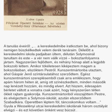
A tanulás éveiről: „… a kereskedelmibe iratkoztam be, ahol bizony
nemigen büszkélkedtek velem derék tanáraim. Délelőtt a
kereskedelmi iskola padjaiban ültem, délután Solymosinál
tanultam és este – a vér nem válik vízzé – boksztanfolyamra
jártam. Nagyszerűen fejlődtem, és néhány hónap alatt a legjobb
bokszoló lettem. Amikor tökéletesen kiképeztem magam a
bokszolásban, elszöktem Pestről. Kunszentmártonba utaztam,
ahol Gáspár Jenő színtársulatához szerződtem. Egész
kunszentmártoni szereplésemből csak arra emlékszem, hogy
apám három héten át, amíg ott színészkedtem, minden második
nap lenézett hozzám, és mindig elvert. Azt hiszem, édesapám
bérletet váltott a vonatra csak azért, hogy kényszerűen tétlen
ökleit rajtam gyakorolja. Kunszentmártonból visszajöttem Pestre,
és elvégeztem a Solymosi-iskolát, azután elszerződtem
Szabadkára. Operettben léptem föl, táncoskomikus voltam…“
Gyula a Wesselényi utcai kereskedelmi iskolának három osztályát
elvégzi – és ezt követően önként vesz búcsút .