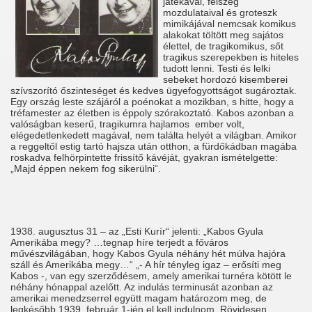
játékával, félszeg
mozdulataival és groteszk
mimikájával nemcsak komikus
alakokat töltött meg sajátos
élettel, de tragikomikus, sőt
tragikus szerepekben is hiteles
tudott lenni. Testi és lelki
sebeket hordozó kisemberei
szívszorító őszinteséget és kedves ügyefogyottságot sugároztak.
Egy ország leste szájáról a poénokat a mozikban, s hitte, hogy a
tréfamester az életben is éppoly szórakoztató. Kabos azonban a
valóságban keserű, tragikumra hajlamos ember volt,
elégedetlenkedett magával, nem találta helyét a világban. Amikor
a reggeltől estig tartó hajsza után otthon, a fürdőkádban magába
roskadva felhörpintette frissítő kávéját, gyakran ismételgette:
„Majd éppen nekem fog sikerülni“.
1938. augusztus 31 – az „Esti Kurír“ jelenti: „Kabos Gyula
Amerikába megy? …tegnap híre terjedt a főváros
művészvilágában, hogy Kabos Gyula néhány hét múlva hajóra
száll és Amerikába megy…“ „- A hír tényleg igaz – erősíti meg
Kabos -, van egy szerződésem, amely amerikai turnéra kötött le
néhány hónappal azelőtt. Az indulás terminusát azonban az
amerikai menedzserrel együtt magam határozom meg, de
legkésőbb 1939. február 1-jén el kell indulnom. Rövidesen