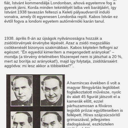
fiát, Istvánt kommendálja Londonban, ahová egyetemre fog a
gyerek járni. Korda minden tekintélyét latba veti barátjáért, így
Istvánt 1938 tavaszán felteszi a Keleti pályaudvarról induló
vonatra, amely őt egyenesen Londonba repíti. Kabos István ez
évtől fogva a londoni egyetem autómérnöki karán tanul.
1938. április 8-án az újságok nyilvánosságra hozzák a
zsidótörvények érvénybe lépését. Azaz a zsidó megszállás
csökkenését bizonyos szakmákban. Kabos képtelen felfogni az
egészet. “Én egyedül kimerítem a megengedett arányokat” –
mondja (a törvény értelmében főszerepet nem is játszhat a 20 %,
mert az borítja az arányokat!), majd így folytatja, zsidótársaiért
aggódva: mi lesz akkor a többiekkel?”.
A harmincas években ő volt a
magyar filmgyártás legtöbbet
foglalkoztatott művésze, nyolc
év alatt 45 figurát játszott el a
kamerák előtt, ezzel
párhuzamosan a főváros
legjobb prózai együtteseiben is
fellépett. Híres szájcsücsörítő
grimaszával, jellegzetes
dadogásával, eszköztelen