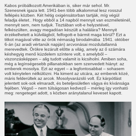
Kabos próbálkozott Amerikában is, siker már sehol. Mr.
Szenesnek igaza lett. 1941-ben több alkalommal lesz rosszul
fellépés közben. Két hétig oxigénsátorban tartják, míg végül
feladja életet.. Hogy ebből a 14 napból mennyit van eszméleténél,
mennyit sem, nem tudjuk. Tisztában volt-e helyzetével,
felkészülten, avagy megadóan készült a halálára? Mennyit
érzékelhetett a külvilágból, felfogott-e bármit maga körül? Ezt a
titkot magával vitte az örök némaság birodalmába 1941. október
6-án (az aradi vértanúk napján) arcvonásai mozdulatlanná
merevedtek. Örökre lezárult előtte a világ, amely az ő számára
késhegyig menő küzdelem színtere volt, s amelyből –
viszonzásképpen – alig tudott valamit is kicsiholni. Amiben soha,
még a legínségesebb pillanatokban sem szenvedett hiányt: az
emberek mosolya. Ezt az egyet – a legfontosabbat – sohasem
volt kénytelen nélkülözni. Ha kiment az utcára, az emberek közé,
máris felderültek az arcok. Mosolyvarázsló volt. Ez kárpótlást
jelentett sok-sok elmaradt, és beteljesületlen vágya és kívánsága
fejében. Végső – nem túlságosan kedvező – mérleg így vonható
meg: rengeteget adott, s közben aránytalanul keveset kapott.