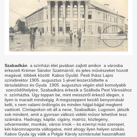
Szabadkán
a színházi élet javában zajlott amikor a városba
érkezett Krémer Sándor Szatmárról, és jeles művészeket hozott
magával, többek között Kabos Gyulát. Pesti Ihász Lajos
színidirektor 1905. augusztus 1-jével leszerződtette a
társulatához és Gyula 1905. augusztus végén első komolyabb
szerződőhelyére, Szabadkára érkezik a Szálloda Pest Városához
n. színházba. Úgy toppan be, mint messziről érkező idegen, s
ilyen is maradt mindvégig. A megszeppent kezdő benyomását
kelti, s nem valami ördöngös és minden hájjal-bájjal megkent
vadócét. Címlapokon ott áll a neve, Szabadkán, Lugoson. játszik
sok mindent, amit a gyorsan változó vidéki műsor lehetővé tesz
számára. Hadnagy, káplár, cigány, matróz, közlegény,
udvarmester, munkás, városi írnok – és ezernyi más szerepet,
két-háromnaponta váltogatva, mint ahogy ilyen helyen szokás.
Kabos Gyula így válik a Polgár Károly színtársulat használható