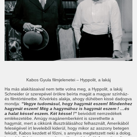
Kabos Gyula filmjelenetei – Hyppolit, a lakáj
Ha más alakításaival nem tette volna meg, a Hyppolit, a lakáj
Schneider úr szerepével örökre beírta magát a magyar színház-
és filmtörténetbe. Kövérkés alakja, ahogy dühében kissé dadogva
mondja:
“Vegye tudomásul, hogy hagymát eszem! Mindenhez
hagymát eszem! Még a hagymához is hagymát eszem ! …és
a halat késsel eszem. Két késsel !“
beivódott nemzedékek
emlékezetébe. Amúgy magánemberként is szerethette a
hagymát, mert a cikkünk illusztrálásához felhasznált, Amerikából
feleségével írt leveleiből kiderül, hogy mikor az asszony betegen
feküdt, Kabos kezdett el főzni, s annyira megtetszett neki a dolog,