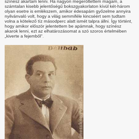
színész akartam lenni. Ha nagyon megerőltettem magam, a
számtalan kisebb jelentőségű bokszgyakorlaton kívül két-három
olyan esetre is emlékszem, amikor édesapám győzelme annyira
nyilvánvaló volt, hogy a világ semmiféle kincséért sem tudtam
volna a kötelező tíz másodperc alatt ismét talpra állni. Így történt,
hogy amikor először jelentettem be apámnak, hogy színész
akarok lenni, ezt az elhatározásomat a szó szoros értelmében
„kiverte a fejemből“.