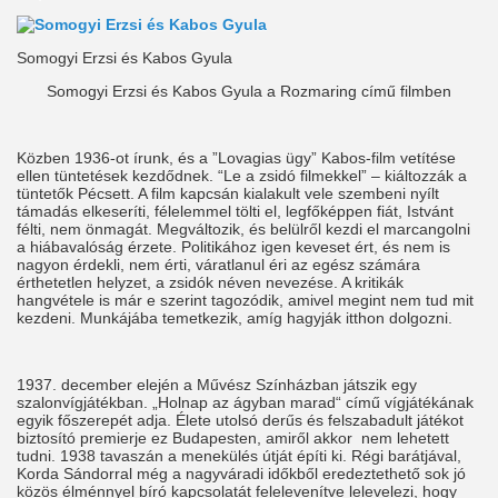
Somogyi Erzsi és Kabos Gyula
Somogyi Erzsi és Kabos Gyula a Rozmaring című filmben
Közben 1936-ot írunk, és a ”Lovagias ügy” Kabos-film vetítése
ellen tüntetések kezdődnek. “Le a zsidó filmekkel” – kiáltozzák a
tüntetők Pécsett. A film kapcsán kialakult vele szembeni nyílt
támadás elkeseríti, félelemmel tölti el, legfőképpen fiát, Istvánt
félti, nem önmagát. Megváltozik, és belülről kezdi el marcangolni
a hiábavalóság érzete. Politikához igen keveset ért, és nem is
nagyon érdekli, nem érti, váratlanul éri az egész számára
érthetetlen helyzet, a zsidók néven nevezése. A kritikák
hangvétele is már e szerint tagozódik, amivel megint nem tud mit
kezdeni. Munkájába temetkezik, amíg hagyják itthon dolgozni.
1937. december elején a Művész Színházban játszik egy
szalonvígjátékban. „Holnap az ágyban marad“ című vígjátékának
egyik főszerepét adja. Élete utolsó derűs és felszabadult játékot
biztosító premierje ez Budapesten, amiről akkor nem lehetett
tudni. 1938 tavaszán a menekülés útját építi ki. Régi barátjával,
Korda Sándorral még a nagyváradi időkből eredeztethető sok jó
közös élménnyel bíró kapcsolatát felelevenítve lelevelezi, hogy