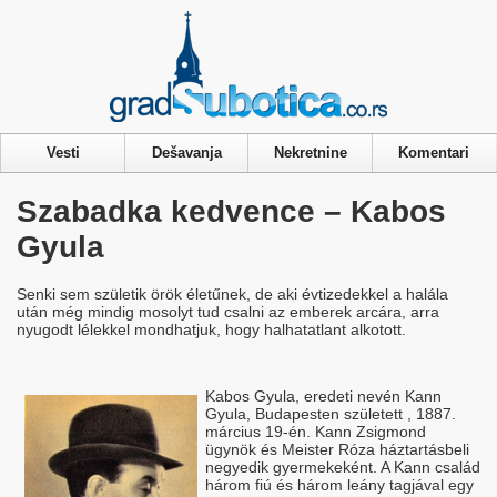
Privacy & Cookies Policy
Vesti
Dešavanja
Nekretnine
Komentari
Szabadka kedvence – Kabos
Gyula
Senki sem születik örök életűnek, de aki évtizedekkel a halála
után még mindig mosolyt tud csalni az emberek arcára, arra
nyugodt lélekkel mondhatjuk, hogy halhatatlant alkotott.
Kabos Gyula, eredeti nevén Kann
Gyula, Budapesten született , 1887.
március 19-én. Kann Zsigmond
ügynök és Meister Róza háztartásbeli
negyedik gyermekeként. A Kann család
három fiú és három leány tagjával egy