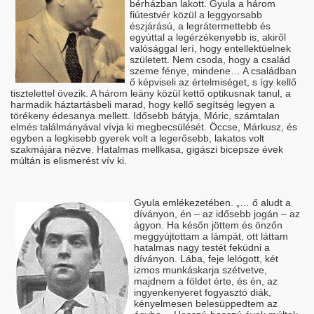
bérházban lakott. Gyula a három
fiútestvér közül a leggyorsabb
észjárású, a legrátermettebb és
egyúttal a legérzékenyebb is, akiről
valósággal lerí, hogy entellektüelnek
született. Nem csoda, hogy a család
szeme fénye, mindene… A családban
ő képviseli az értelmiséget, s így kellő
tisztelettel övezik. A három leány közül kettő optikusnak tanul, a
harmadik háztartásbeli marad, hogy kellő segítség legyen a
törékeny édesanya mellett. Idősebb bátyja, Móric, számtalan
elmés találmányával vívja ki megbecsülését. Öccse, Márkusz, és
egyben a legkisebb gyerek volt a legerősebb, lakatos volt
szakmájára nézve. Hatalmas mellkasa, gigászi bicepsze évek
múltán is elismerést vív ki.
Gyula emlékezetében. „… ő aludt a
díványon, én – az idősebb jogán – az
ágyon. Ha későn jöttem és önzőn
meggyújtottam a lámpát, ott láttam
hatalmas nagy testét feküdni a
díványon. Lába, feje lelógott, két
izmos munkáskarja szétvetve,
majdnem a földet érte, és én, az
ingyenkenyeret fogyasztó diák,
kényelmesen belesüppedtem az