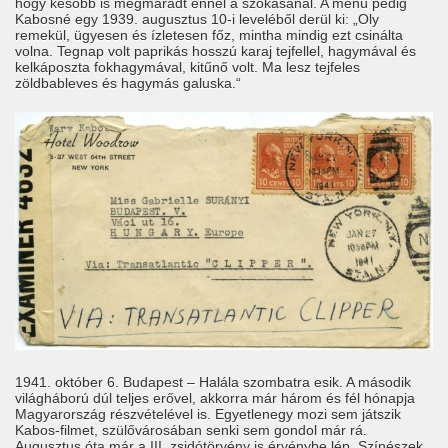
hogy később is megmaradt ennél a szokásánál. A menü pedig
Kabosné egy 1939. augusztus 10-i leveléből derül ki: „Oly
remekül, ügyesen és ízletesen főz, mintha mindig ezt csinálta
volna. Tegnap volt paprikás hosszú karaj tejfellel, hagymával és
kelkáposzta fokhagymával, kitűnő volt. Ma lesz tejfeles
zöldbableves és hagymás galuska.“
1941. október 6. Budapest – Halála szombatra esik. A második
világháború dúl teljes erővel, akkorra már három és fél hónapja
Magyarország részvételével is. Egyetlenegy mozi sem játszik
Kabos-filmet, szülővárosában senki sem gondol már rá.
Augusztus óta már a III. zsidótörvény is érvénybe lép. Színészek