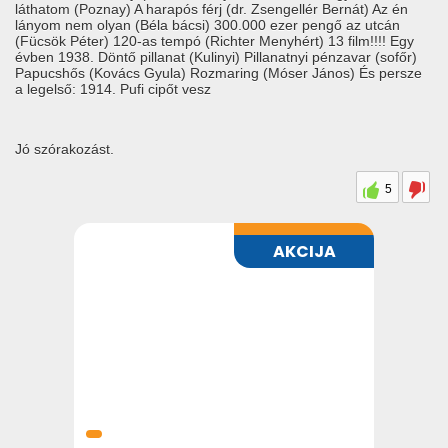
láthatom (Poznay) A harapós férj (dr. Zsengellér Bernát) Az én
lányom nem olyan (Béla bácsi) 300.000 ezer pengő az utcán
(Fücsök Péter) 120-as tempó (Richter Menyhért) 13 film!!!! Egy
évben 1938. Döntő pillanat (Kulinyi) Pillanatnyi pénzavar (sofőr)
Papucshős (Kovács Gyula) Rozmaring (Móser János) És persze
a legelső: 1914. Pufi cipőt vesz
Jó szórakozást.
5