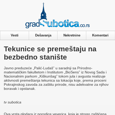
Privacy & Cookies Policy
Vesti
Dešavanja
Nekretnine
Komentari
Tekunice se premeštaju na
bezbedno stanište
Javno preduzeće „Palić-Ludaš” u saradnji sa Prirodno-
matematičkim fakultetom i Institutom „BioSens” iz Novog Sada i
Nacionalnim parkom „Kiškunšag” tokom jula i avgusta realizuje
aktivnosti premeštanja tekunica sa lokacija koje, prema proceni
Pokrajinskog zavoda za zaštitu prirode, nisu adekvatne za njihov
boravak i opstanak.
tv subotica
Ova vrsta glodara iz porodice veverica, koja je strogo zaštićena