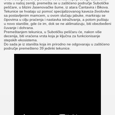
vrsta u našoj zemlji, premešta se u zaštićeno područje Subotičke
peščare, u blizini Jasenovačke šume, iz atara Čantavira i Bikova.
Tekunice se hvataju uz pomoć specijalizovanog kaveza-živolovke
sa postavljenim mamcem, u ovom slučaju jabuke, markiraju se
čipovima u cilju praćenja i nastavka istraživanja, a potom puštaju
u novo stanište, gde će im, dok se ne aklimatizuju, biti obezbeđeni
čuvanje i dohrana.
Premeštanjem tekunica, u Subotičku peščaru će, nakon više
decenija, biti vraćena vrsta koja je ključna za funkcionisanje
stepskih ekosistema.
Do sada je iz staništa koja im prirodno ne odgovaraju u zaštićeno
područje premešteno 39 jedinki tekunice.