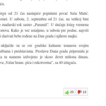
ća.
rgu od 21 čas nastupiće popularni pevač Saša Matić.
omet. U subotu, 2. septembra od 21 čas, na velikoj bini
e mađarski rok sastav „Paramiš”. U slučaju lošeg vremena
ortova. Kako je već ustaljeno, u subotu pre podne, najviši
 i darivati bebe rođene na Dan grada i njihove majke.
uključile su se sve gradske kulturne ustanove svojim
ožbama i predstavama. Proslavu Dana grada pripremila je
 za tu namenu izdvojeno je skoro devet miliona dinara.
a „Vašar hrane, pića i rukotvorina”, sa 40 izlagača.
23
13