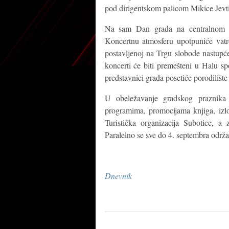
pod dirigentskom palicom Mikice Jevti
Na sam Dan grada na centralnom t
Koncertnu atmosferu upotpuniće vatr
postavljenoj na Trgu slobode nastupć
koncerti će biti premešteni u Halu sp
predstavnici grada posetiće porodilište
U obeležavanje gradskog praznika 
programima, promocijama knjiga, izl
Turistička organizacija Subotice, a
Paralelno se sve do 4. septembra održav
Dnevnik