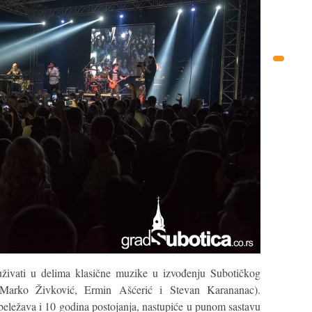
živati u delima klasične muzike u izvođenju Subotičkog
a (Marko Živković, Ermin Ašćerić i Stevan Karananac).
obeležava i 10 godina postojanja, nastupiće u punom sastavu