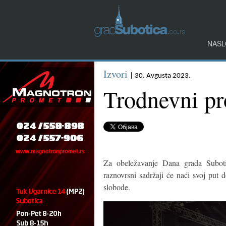
NASL
Izvori
| 30. Avgusta 2023.
Trodnevni pr
Za obeležavanje Dana grada Subotic
raznovrsni sadržaji će naći svoj put
slobode.