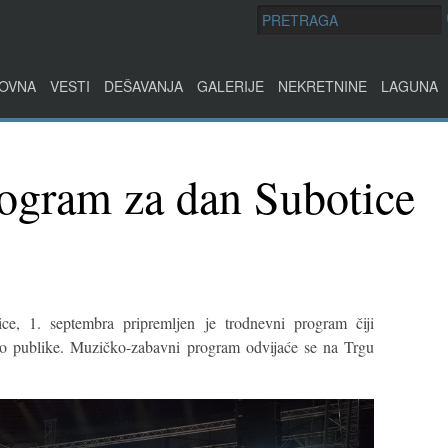
OVNA
VESTI
DEŠAVANJA
GALERIJE
NEKRETNINE
LAGUNA
ogram za dan Subotice
e, 1. septembra pripremljen je trodnevni program čiji
 do publike. Muzičko-zabavni program odvijaće se na Trgu