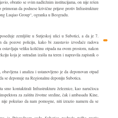
vio, obratio se svim nadležnim institucijama, on nije rešen
 primoran da podnese krivične prijave protiv Infrastrukture
dong Luqiao Group“, ogranka u Beogradu.
oseduje zemljište u Sutjeskoj ulici u Subotici, a da je 7.
 da pozove policiju, kako bi zaustavio izvođače radova
a ostavljaju veliku količinu otpada na ovom prostoru, nakon
ciju koja je sutradan izašla na teren i napravila zapisnik o
i, obavljena i analiza i ustanovljeno je da deponovan otpad
 da se deponuje na Regionalnu deponiju Subotica.
ta smo kontaktirali Infrastrukturu železnice, kao naručioca
 inspektora za zaštitu životne sredine, čak i ambasadu Kine,
in nije pokušao da nam pomogne, niti izrazio nameru da se
ma je Privrednom sudu Subotica podnela tužbe protiv