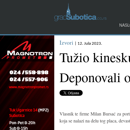
NASL
Izvori
| 12. Jula 2023.
Tužio kinesk
Deponovali o
Vlasnik te firme Milan Bursać za por
koja se nalazi na delu tog placa, devast