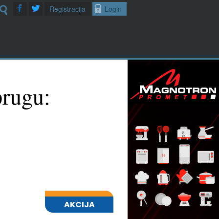
Registracija
Login
prugu: