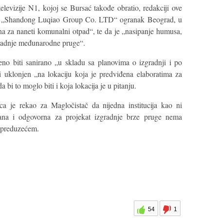
elevizije N1, kojoj se Bursać takođe obratio, redakciji ove
ije „Shandong Luqiao Group Co. LTD“ ogranak Beograd, u
a za naneti komunalni otpad“, te da je „nasipanje humusa,
zgradnje međunarodne pruge“.
no biti sanirano „u skladu sa planovima o izgradnji i po
i uklonjen „na lokaciju koja je predviđena elaboratima za
a bi to moglo biti i koja lokacija je u pitanju.
ca je rekao za Magločistač da nijedna institucija kao ni
ana i odgovorna za projekat izgradnje brze pruge nema
 preduzećem.
54
1