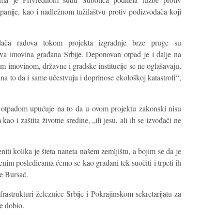
mpanije, kao i nadležnom tužilaštvu protiv podizvođača koji
ođača radova tokom projekta izgradnje brze pruge su
va imovina građana Srbije. Deponovan otpad je i dalje na
m imovinom, državne i gradske institucije se ne oglašavaju,
e na to da i same učestvuju i doprinose ekološkoj katastrofi“,
 otpadom upućuje na to da u ovom projektu zakonski nisu
o i zaštita životne sredine, „ili jesu, ali ih se izvođači ne
ti kolika je šteta naneta našem zemljištu, a bojim se da je
jenim posledicama ćemo se kao građani tek suočiti i trpeti ih
je Bursać.
rastrukturi železnice Srbije i Pokrajinskom sekretarijatu za
je dobio.