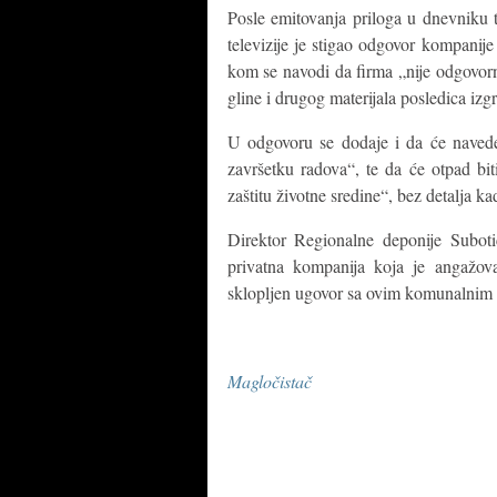
Posle emitovanja priloga u dnevniku t
televizije je stigao odgovor kompan
kom se navodi da firma „nije odgovorn
gline i drugog materijala posledica i
U odgovoru se dodaje i da će navede
završetku radova“, te da će otpad bit
zaštitu životne sredine“, bez detalja kad
Direktor Regionalne deponije Suboti
privatna kompanija koja je angažov
sklopljen ugovor sa ovim komunalnim
Magločistač