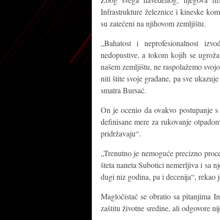
Infrastrukture železnice i kineske ko
su zatečeni na njihovom zemljištu.
„Bahatost i neprofesionalnost izv
nedopustive, a tokom kojih se ugroža
našem zemljištu, ne raspolažemo svojo
niti štite svoje građane, pa sve ukazuj
smatra Bursać.
On je ocenio da ovakvo postupanje s
definisane mere za rukovanje otpadom ka
pridržavaju“.
„Trenutno je nemoguće precizno proceni
šteta naneta Subotici nemerljiva i sa n
dugi niz godina, pa i decenija“, rekao 
Magločistač se obratio sa pitanjima Inf
zaštitu životne sredine, ali odgovore ni