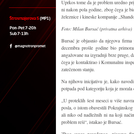
Uprkos tome da je problem uredno prija
ni nakon pola godine, zbog čega je bio
železnice i kineske kompanije „Shan
Foto: Milan Bursać (privatna arhiva)
Bursać je objasnio da njegova firma p
decembra prošle godine bio primoran
angažovane na izgradnji brze pruge, d
čega je kontaktirao i Komunalnu inspek
zatečenom stanju.
Na njihovu inicijativu je, kako navod
potpada pod kategoriju koja je morala
„U proteklih šest meseci u više navra
posla, o istom obavestili Pokrajinskog
ali niko od nadležnih ni na koji nač
problem reši“, istakao je Bursać.
Zbog svega navedenog, njegova fir