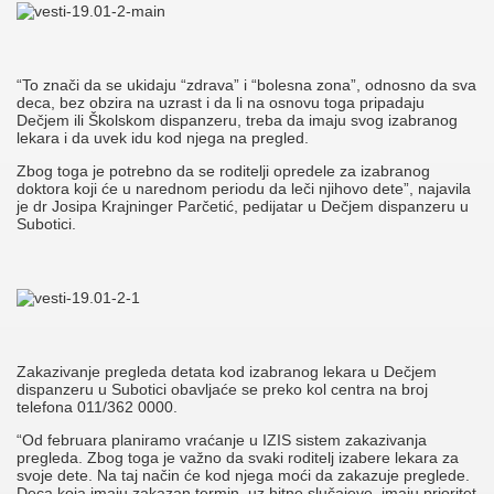
“To znači da se ukidaju “zdrava” i “bolesna zona”, odnosno da sva
deca, bez obzira na uzrast i da li na osnovu toga pripadaju
Dečjem ili Školskom dispanzeru, treba da imaju svog izabranog
lekara i da uvek idu kod njega na pregled.
Zbog toga je potrebno da se roditelji opredele za izabranog
doktora koji će u narednom periodu da leči njihovo dete”, najavila
je dr Josipa Krajninger Parčetić, pedijatar u Dečjem dispanzeru u
Subotici.
Zakazivanje pregleda detata kod izabranog lekara u Dečjem
dispanzeru u Subotici obavljaće se preko kol centra na broj
telefona 011/362 0000.
“Od februara planiramo vraćanje u IZIS sistem zakazivanja
pregleda. Zbog toga je važno da svaki roditelj izabere lekara za
svoje dete. Na taj način će kod njega moći da zakazuje preglede.
Deca koja imaju zakazan termin, uz hitne slučajeve, imaju prioritet