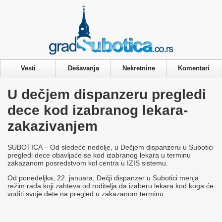
Privacy & Cookies Policy
Vesti
Dešavanja
Nekretnine
Komentari
U dečjem dispanzeru pregledi
dece kod izabranog lekara-
zakazivanjem
SUBOTICA –
Od sledeće nedelje, u Dečjem dispanzeru u Subotici
pregledi dece obavljaće se kod izabranog lekara u terminu
zakazanom posredstvom kol centra u IZIS sistemu.
Od ponedeljka, 22. januara, Dečji dispanzer u Subotici menja
režim rada koji zahteva od roditelja da izaberu lekara kod koga će
voditi svoje dete na pregled u zakazanom terminu.