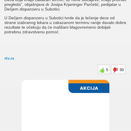
pregleda”, objašnjava dr Josipa Krjaninger Parčetić, pedijatar u
Dečjem dispanzeru u Subotici.
U Dečjem dispanzeru u Subotici tvrde da je lečenje dece od
strane izabranog lekara u zakazanom terminu ranije davalo dobre
rezultate te očekuju da će mališani blagovremeno dobijati
potrebnu zdravstvenu pomoć.
rtv.rs
5
30