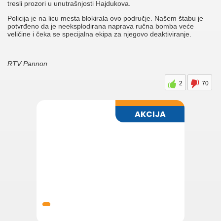
tresli prozori u unutrašnjosti Hajdukova.
Policija je na licu mesta blokirala ovo područje. Našem štabu je
potvrđeno da je neeksplodirana naprava ručna bomba veće
veličine i čeka se specijalna ekipa za njegovo deaktiviranje.
RTV Pannon
2
70