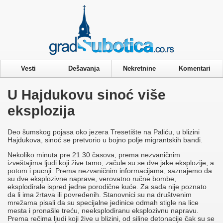
Privacy & Cookies Policy
Vesti
Dešavanja
Nekretnine
Komentari
U Hajdukovu sinoć više
eksplozija
Deo šumskog pojasa oko jezera Tresetište na Paliću, u blizini
Hajdukova, sinoć se pretvorio u bojno polje migrantskih bandi.
Nekoliko minuta pre 21.30 časova, prema nezvaničnim
izveštajima ljudi koji žive tamo, začule su se dve jake eksplozije, a
potom i pucnji. Prema nezvaničnim informacijama, saznajemo da
su dve eksplozivne naprave, verovatno ručne bombe,
eksplodirale ispred jedne porodične kuće. Za sada nije poznato
da li ima žrtava ili povređenih. Stanovnici su na društvenim
mrežama pisali da su specijalne jedinice odmah stigle na lice
mesta i pronašle treću, neeksplodiranu eksplozivnu napravu.
Prema rečima ljudi koji žive u blizini, od siline detonacije čak su se