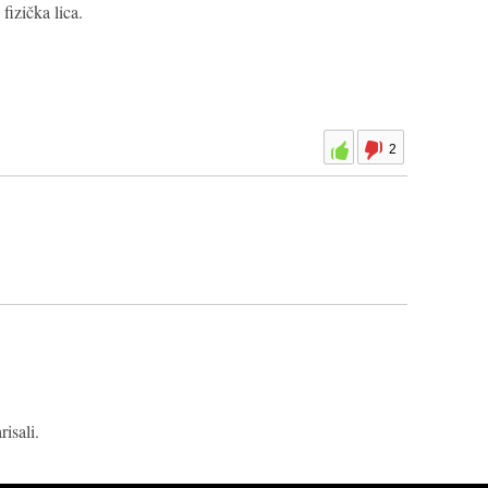
izička lica.
2
isali.