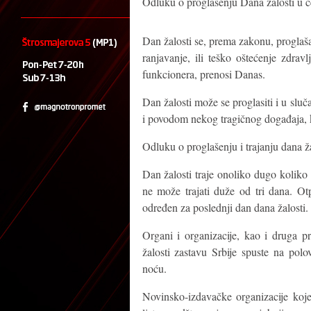
Odluku o proglašenju Dana žalosti u ce
Dan žalosti se, prema zakonu, proglaša
ranjavanje, ili teško oštećenje zdrav
funkcionera, prenosi Danas.
Dan žalosti može se proglasiti i u sluč
i povodom nekog tragičnog događaja, 
Odluku o proglašenju i trajanju dana ž
Dan žalosti traje onoliko dugo koliko 
ne može trajati duže od tri dana. Ot
određen za poslednji dan dana žalosti.
Organi i organizacije, kao i druga p
žalosti zastavu Srbije spuste na polo
noću.
Novinsko-izdavačke organizacije koj