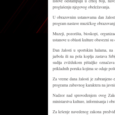
listove odštampaju u crnoj boji, nav
proglašenju njegovog obeležavanja.
U obrazovnim ustanovama dan žalosti
program nastave muzičkog obrazovanja 
Muzeji, pozorišta, bioskopi, organiz
ustanove u oblasti kulture obavezni su
Dan žalosti u sportskim halama, na 
jarbola ili na pola koplja zastava Srb
sudija zviždukom pištaljke označava
prikladnih poruka kojima se odaje pošt
Za vreme dana žalosti je zabranjeno
programa zabavnog karaktera na javn
Nadzor nad sprovođenjem ovog Zako
ministarstva kulture, informisanja i ob
Za kršenje navedenog zakona predviđ