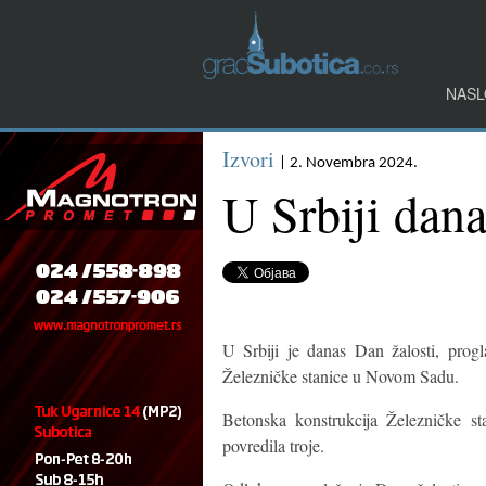
NASL
Izvori
| 2. Novembra 2024.
U Srbiji dana
U Srbiji je danas Dan žalosti, progl
Železničke stanice u Novom Sadu.
Betonska konstrukcija Železničke st
povredila troje.