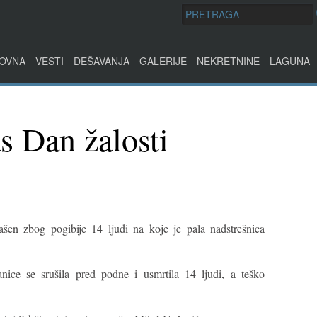
OVNA
VESTI
DEŠAVANJA
GALERIJE
NEKRETNINE
LAGUNA
s Dan žalosti
ašen zbog pogibije 14 ljudi na koje je pala nadstrešnica
anice se srušila pred podne i usmrtila 14 ljudi, a teško