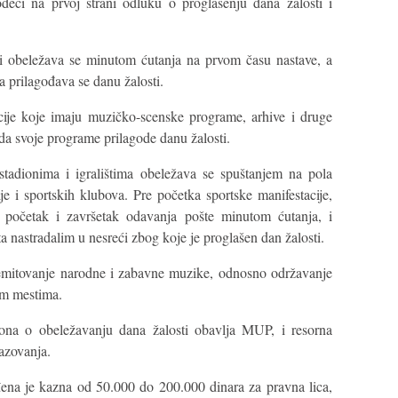
odeći na prvoj strani odluku o proglašenju dana žalosti i
 obeležava se minutom ćutanja na prvom času nastave, a
prilagođava se danu žalosti.
acije koje imaju muzičko-scenske programe, arhive i druge
 da svoje programe prilagode danu žalosti.
stadionima i igralištima obeležava se spuštanjem na pola
ije i sportskih klubova. Pre početka sportske manifestacije,
 početak i završetak odavanja pošte minutom ćutanja, i
a nastradalim u nesreći zbog koje je proglašen dan žalosti.
 emitovanje narodne i zabavne muzike, odnosno održavanje
im mestima.
na o obeležavanju dana žalosti obavlja MUP, i resorna
razovanja.
ena je kazna od 50.000 do 200.000 dinara za pravna lica,