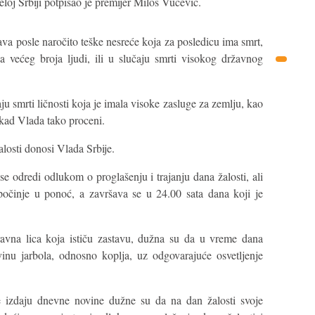
loj Srbiji potpisao je premijer Miloš Vučević.
va posle naročito teške nesreće koja za posledicu ima smrt,
lja većeg broja ljudi, ili u slučaju smrti visokog državnog
aju smrti ličnosti koja je imala visoke zasluge za zemlju, kao
kad Vlada tako proceni.
alosti donosi Vlada Srbije.
se odredi odlukom o proglašenju i trajanju dana žalosti, ali
počinje u ponoć, a završava se u 24.00 sata dana koji je
ravna lica koja ističu zastavu, dužna su da u vreme dana
vinu jarbola, odnosno koplja, uz odgovarajuće osvetljenje
e izdaju dnevne novine dužne su da na dan žalosti svoje