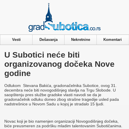
Privacy & Cookies Policy
Vesti
Dešavanja
Nekretnine
Komentari
U Subotici neće biti
organizovanog dočeka Nove
godine
Odlukom Stevana Bakića, gradonačelnika Subotice, ovog 31.
decembra neće biti novogodišnjeg slavlja na Trgu Slobode. U
saopštenju pres službe gradske vlasti navodi se da je
gradonačelnik odluku doneo zbog strašne tragedije usled pada
nadstrešnice u Novom Sadu u kojoj je stradalo 15 ljudi.
Novac koji je bio namenjen organizaciji Novogodišnjeg dočeka,
biće preusmeren za podršku mladim talentovanim Subotičanima.