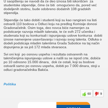
U saopštenju se navodi da će deo iznosa biti iskorišćen za
studentske stipendije, čime će biti omogućeno da, pored već
dodeljenih stotinu, bude odobreno dodatnih 108 gradskih
stipendija.
Stipendije će tako dobiti i studenti koji su kao rangirani na listi
ostvarili 110 bodova u Odluci koju na predlog Komisije donosi
Gradonačelnik. Osim toga, deo novca biće namenjen za
podsticanje razvoja mladih talenata, te će svih 272 učenika i
studenata koji su konkurisali i ispunjavaju uslove konkursa dobiti
iznose namenjene usavršavanju i razvoju svog talenta. Odluka o
dodeli podsticaja mladim talentima Grada Subotice na taj način
dopunjena je sa još 172 mlada stvaraoca.
Svi oni koji po osnovu uspeha i rezultata ostvarenih na
takmičenjima ispunjavaju uslove a našli su se ispod crte, dobiće
po 10 odnosno 15.000 dinara, dok će ostali, koji su bodove
ostvarili samo po osnovu uspeha, dobiti po 7.000 dinara, stoji u
odluci gradonačelnika Bakića.
Politika
60
9