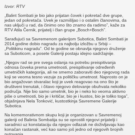
Izvor: RTV
„Balint Sombati je bio jako prijatan čovek i pokretač dve grupe,
jedan od pokretača. Uvek je razmišljao i o ostalim članovima, da
nas uključi u rad, da činimo ono što znamo da radimo”, kaže za
RTV Atila Černik, prijatelj i član grupe „Bosch+Bosch”.
Sarađujući sa Savremenom galerijom Subotica, Balint Sombati je
2014.godine dobio nagradu za najbolju izložbu u Srbiji –
„Politikinu nagradu”. Od te godine se obnavlja njegovo druženje
sa Suboticom, a posete Galeriji postaju idejno sadržajnije.
„Njegov rad se pre svega oslanja na potrebu preispitivanja
odnosa čoveka prema umetnosti, preispitivanje određenih
umetničkih kategorija, ali ne smemo zaboraviti deo njegovog rada
koji se veoma tesno vezuje za političku umetnost. Naprosto on je
bio angažovan stvaralac koji je uvek reagovao na ono što je
društveni trenutak, i čitavo njegovo delovanje obuhvata nekoliko
područja. Nije bio samo umetnik, bio je i neko ko veoma aktivno
piše o umetnosti, bio je i kritičar, bio je i kustos, bio je toliko toga”,
objašnjava Nela Tonković, kustostkinja Savremene Galerije
Subotica.
Na komemorativnom skupu koji je organizovan u Savremenoj
galeriji od Balinta Sombatija su se oprostili njegovi prijatelji i
saradnici uz konstataciju da njegov odlazak ne doživljavaju kao
konačan rastanak, već kao samo još jedno od njegovih brojnih
putovanja.