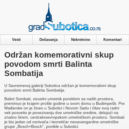
Privacy & Cookies Policy
Vesti
Dešavanja
Nekretnine
Komentari
Održan komemorativni skup
povodom smrti Balinta
Sombatija
U Savremenoj galeriji Subotica održan je komemorativni skup
povodom smrti Balinta Sombatija.
Balint Sombati, vizuelni umetnik poreklom sa naših prostora,
preminuo je krajem prošle godine u svom domu u Budimpešti. Pre
Mađarske on je živeo u Subotici i Novom Sadu i čitav svoj radni
vek posvetio je povezivanju dve umetničke sredine, delujući na
znatno širem, centralnoevropskom umetničkom prostoru. Sombati
je bio jedan od osnivača i teoretičar neoavangardne umetničke
grupe „Bosch+Bosch”, ponikle u Subotici.