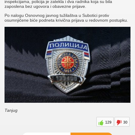
inspekcijama, policija je zatekla i dva radnika koja su bila
zaposlena bez ugovora i obavezne prijave.
Po nalogu Osnovnog javnog tužilaštva u Subotici protiv
osumnjičene biće podneta krivična prijava u redovnom postupku.
Tanjug
129
30