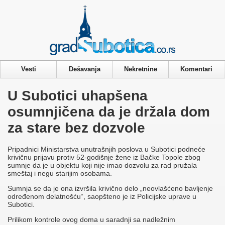
Privacy & Cookies Policy
Vesti
Dešavanja
Nekretnine
Komentari
U Subotici uhapšena
osumnjičena da je držala dom
za stare bez dozvole
Pripadnici Ministarstva unutrašnjih poslova u Subotici podneće
krivičnu prijavu protiv 52-godišnje žene iz Bačke Topole zbog
sumnje da je u objektu koji nije imao dozvolu za rad pružala
smeštaj i negu starijim osobama.
Sumnja se da je ona izvršila krivično delo „neovlašćeno bavljenje
određenom delatnošću“, saopšteno je iz Policijske uprave u
Subotici.
Prilikom kontrole ovog doma u saradnji sa nadležnim