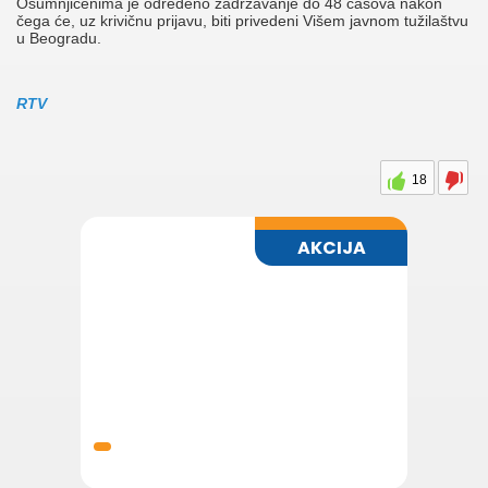
Osumnjičenima je određeno zadržavanje do 48 časova nakon
čega će, uz krivičnu prijavu, biti privedeni Višem javnom tužilaštvu
u Beogradu.
RTV
18