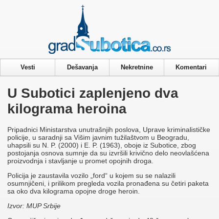
Privacy & Cookies Policy
Vesti
Dešavanja
Nekretnine
Komentari
U Subotici zaplenjeno dva
kilograma heroina
Pripadnici Ministarstva unutrašnjih poslova, Uprave kriminalističke
policije, u saradnji sa Višim javnim tužilaštvom u Beogradu,
uhapsili su N. P. (2000) i E. P. (1963), oboje iz Subotice, zbog
postojanja osnova sumnje da su izvršili krivično delo neovlašćena
proizvodnja i stavljanje u promet opojnih droga.
Policija je zaustavila vozilo „ford“ u kojem su se nalazili
osumnjičeni, i prilikom pregleda vozila pronađena su četiri paketa
sa oko dva kilograma opojne droge heroin.
Izvor: MUP Srbije