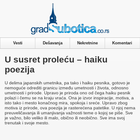
Privacy & Cookies Policy
Vesti
Dešavanja
Nekretnine
Komentari
U susret proleću – haiku
poezija
U delima japanskih umetnika, pa tako i haiku pesnika, gotovo je
nemoguće odrediti granicu između umetnosti i života, odnosno
umetnosti i prirode. Upravo je priroda ono od čega haiku pesnik
polazi i čemu se na kraju vraća. Ona je izvor inspiracije, motiva, a
isto tako i mesto konačnog mira, spokoja i sreće. Upravo zbog
motiva iz prirode, ova poezija je rasterećena patetike. U njoj nema
preuveličavanja ili umanjivanja važnosti teme o kojoj se piše. Sve
je važno, bilo veliko ili malo, obično ili neobično. Sve ima svoj
trenutak i svoje mesto.