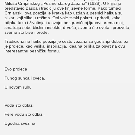
Miloša Crnjanskog ,,Pesme starog Japana“ (1928). U knjizi je
predstavio Bašoa i tradiciju ove književne forme. Kako tumači
Crnjanski, ova poezija je kratka kao uzdah a pesnici haikua su
slikari koji slikaju rečima. Oni vole svaki pokret u prirodi, kako
biljaka tako i životinja i u svojoj bezgraničnoj ljubavi prema njoj,
smatraju sebe bliskim insektu, drveću, svemu što cveta i procveta,
svemu što biva i prođe.
Tradicionalna haiku poezija je često vezana za godišnja doba, pa
je proleće, kao velika inspiracija, idealna prilika za osvrt na ovu
interesantnu pesničku formu.
Evo proleća
Punog sunca i cveća,
U novom ruhu
Voda što dolazi
Pere vodu što odlazi,
Ugodna svežina