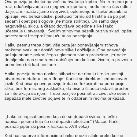
Ova poezija podseća na veštinu hvatanja leptira. Na tren nam je u
ruci, oduševljavamo se njegovom lepotom, međutim za čas odleti
dalje, a mi nastavljamo svoj život, oplemenjeni. Haiku pesnik ne
opisuje, već beleži utiske, poštujući formu od tri stiha sa po pet,
sedam i opet pet slogova (ne mora striktno). On samo daje
nagoveštaj, skicu, a čitaoc dovršava pojedine slike i tako
učestvuje u stvaranju. Svojim stihovima pesnik priziva sklad, opštu
povezanost i sveprožimajuću tajnu postojanja.
Haiku pesmu treba čitati više puta jer ponavljanjem stihova
možemo svaki put dostići nove slike i doživljaje. Ona posvećuje
pažnju onome pokraj čega uglavnom samo prolazimo, jer neke
detalje oko nas smatramo uobičajenom kulisom života, a prazninu
primetimo tek kad nestane.
Haiku poezija nema naslov, stihovi se ne rimuju i retko postoji
otvorena metafora i poređenje. Koristi se direktan i jednostavan
jezik. Kod pisanja ove poezije treba se fokusirati na percepcije i
slike, bez formiranog zaključka, da bismo čitaocu ostavili prostor
za interakciju sa njom. Treba pažljivo posmatrati život oko sebe i
zapažati male životne pojave te ih odabranim rečima prikazati.
,,Lako je napisati pesmu koja će se dopasti svima, a teško
napisati pesmu koja će se dopasti nekolicini.“ (Macuo Bašo,
poznati japanski pesnik haikua iz XVII veka)
Kod nas su prve informacije o haiku poeziji stigle preko knjige