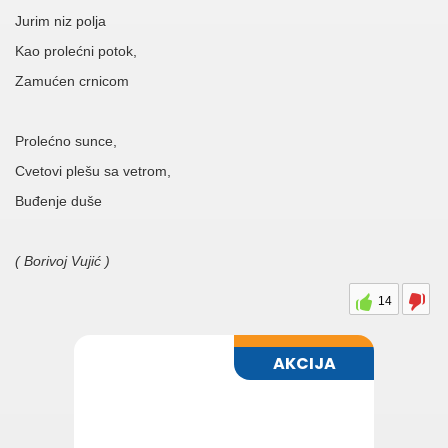
Jurim niz polja
Kao prolećni potok,
Zamućen crnicom
Prolećno sunce,
Cvetovi plešu sa vetrom,
Buđenje duše
( Borivoj Vujić )
14