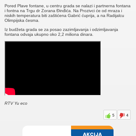
Pored Plave fontane, u centru grada se nalazi i partnerna fontana
i fontna na Trgu dr Zorana Đinđića. Na Prozivci će od mraza i
niskih temperatura biti zaštićena Gabrić ćuprija, a na Radijalcu
Olimpijska česma.
Iz budžeta grada se za posao zazimljavanja i odzimljavanja
fontana odvaja ukupno oko 2,2 miliona dinara.
RTV Yu eco
5
4