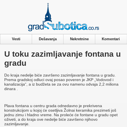
Privacy & Cookies Policy
Vesti
Dešavanja
Nekretnine
Komentari
U toku zazimljavanje fontana u
gradu
Do kraja nedelje biće završeno zazimljavanje fontana u gradu.
Prema gradskoj odluci ovaj posao poveren je JKP „Vodovod i
kanalizacija“, a iz budžeta se za ovu namenu odvaja 2,2 miliona
dinara .
Plava fontana u centru grada odnedavno je prekrivena
konstrukcijom u kojoj će osetljiva Žolnai keramika prezimeti još
jednu zimu i hladno vreme. Na proleće će fontane u gradu opet
oživeti, a do kraja ove nedelje biće završeno njihovo
zazimljavanje.