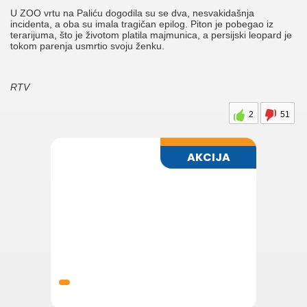
U ZOO vrtu na Paliću dogodila su se dva, nesvakidašnja
incidenta, a oba su imala tragičan epilog. Piton je pobegao iz
terarijuma, što je životom platila majmunica, a persijski leopard je
tokom parenja usmrtio svoju ženku.
RTV
2
51