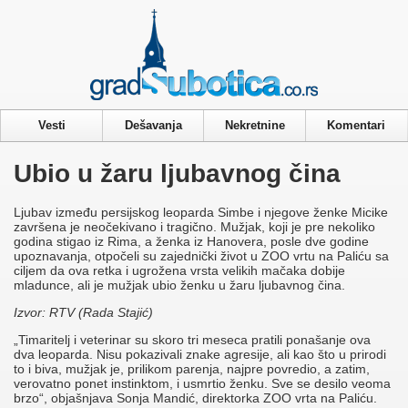
Privacy & Cookies Policy
Vesti
Dešavanja
Nekretnine
Komentari
Ubio u žaru ljubavnog čina
Ljubav između persijskog leoparda Simbe i njegove ženke Micike
završena je neočekivano i tragično. Mužjak, koji je pre nekoliko
godina stigao iz Rima, a ženka iz Hanovera, posle dve godine
upoznavanja, otpočeli su zajednički život u ZOO vrtu na Paliću sa
ciljem da ova retka i ugrožena vrsta velikih mačaka dobije
mladunce, ali je mužjak ubio ženku u žaru ljubavnog čina.
Izvor: RTV (Rada Stajić)
„Timaritelj i veterinar su skoro tri meseca pratili ponašanje ova
dva leoparda. Nisu pokazivali znake agresije, ali kao što u prirodi
to i biva, mužjak je, prilikom parenja, najpre povredio, a zatim,
verovatno ponet instinktom, i usmrtio ženku. Sve se desilo veoma
brzo“, objašnjava Sonja Mandić, direktorka ZOO vrta na Paliću.