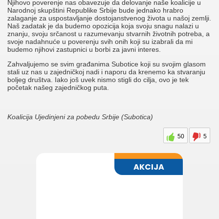
Njihovo poverenje nas obavezuje da delovanje naše koalicije u
Narodnoj skupštini Republike Srbije bude jednako hrabro
zalaganje za uspostavljanje dostojanstvenog života u našoj zemlji.
Naš zadatak je da budemo opozicija koja svoju snagu nalazi u
znanju, svoju srčanost u razumevanju stvarnih životnih potreba, a
svoje nadahnuće u poverenju svih onih koji su izabrali da mi
budemo njihovi zastupnici u borbi za javni interes.
Zahvaljujemo se svim građanima Subotice koji su svojim glasom
stali uz nas u zajedničkoj nadi i naporu da krenemo ka stvaranju
boljeg društva. Iako još uvek nismo stigli do cilja, ovo je tek
početak našeg zajedničkog puta.
Koalicija Ujedinjeni za pobedu Srbije (Subotica)
50
5