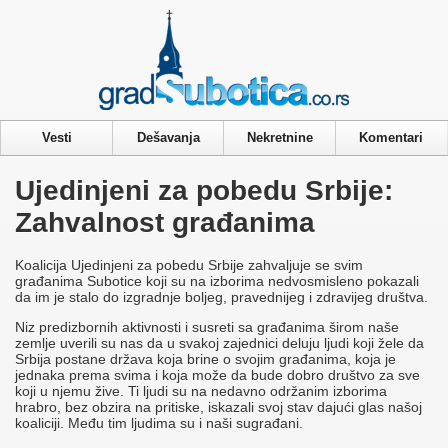
Privacy & Cookies Policy
Vesti
Dešavanja
Nekretnine
Komentari
Ujedinjeni za pobedu Srbije:
Zahvalnost građanima
Koalicija Ujedinjeni za pobedu Srbije zahvaljuje se svim
građanima Subotice koji su na izborima nedvosmisleno pokazali
da im je stalo do izgradnje boljeg, pravednijeg i zdravijeg društva.
Niz predizbornih aktivnosti i susreti sa građanima širom naše
zemlje uverili su nas da u svakoj zajednici deluju ljudi koji žele da
Srbija postane država koja brine o svojim građanima, koja je
jednaka prema svima i koja može da bude dobro društvo za sve
koji u njemu žive. Ti ljudi su na nedavno održanim izborima
hrabro, bez obzira na pritiske, iskazali svoj stav dajući glas našoj
koaliciji. Među tim ljudima su i naši sugrađani.