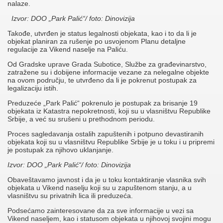
nalaze.
Izvor: DOO „Park Palić“/ foto: Dinovizija
Takođe, utvrđen je status legalnosti objekata, kao i to da li je
objekat planiran za rušenje po usvojenom Planu detaljne
regulacije za Vikend naselje na Paliću.
Od Gradske uprave Grada Subotice, Službe za građevinarstvo,
zatražene su i dobijene informacije vezane za nelegalne objekte
na ovom području, te utvrđeno da li je pokrenut postupak za
legalizaciju istih.
Preduzeće „Park Palić“ pokrenulo je postupak za brisanje 19
objekata iz Katastra nepokretnosti, koji su u vlasništvu Republike
Srbije, a već su srušeni u prethodnom periodu.
Proces sagledavanja ostalih zapuštenih i potpuno devastiranih
objekata koji su u vlasništvu Republike Srbije je u toku i u pripremi
je postupak za njihovo uklanjanje.
Izvor: DOO „Park Palić“/ foto: Dinovizija
Obaveštavamo javnost i da je u toku kontaktiranje vlasnika svih
objekata u Vikend naselju koji su u zapuštenom stanju, a u
vlasništvu su privatnih lica ili preduzeća.
Podsećamo zainteresovane da za sve informacije u vezi sa
Vikend naseljem, kao i statusom objekata u njihovoj svojini mogu