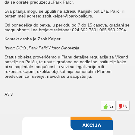
da se obrate preduzeću „Park Palić“.
Sva pitanja mogu se uputiti na adresu Kanjiški put 17a, Palić, ili
putem mejl adrese: zsolt.keiper@park-palic.rs.
Od ponedeljka do petka, u periodu od 7 do 15 časova, građani se
mogu obratiti i na brojeve telefona: 024 602 780 i 065 960 2794.
Kontakt osoba je Zsolt Keiper.
Izvor: DOO „Park Palić“/ foto: Dinovizija
Status objekta proverićemo u Planu detaljne regulacije za Vikend
naselje na Paliću, te uputiti građane na nadležne institucije kako
bi se sagledale mogućnosti u vezi sa legalizacijom ili
rekonstrukcijom, ukoliko objekat nije pomenutim Planom
predviđen za rušenje, navodi se u saopštenju.
RTV
32
8