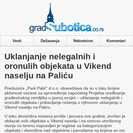
Privacy & Cookies Policy
Vesti
Dešavanja
Nekretnine
Komentari
Uklanjanje nelegalnih i
oronulih objekata u Vikend
naselju na Paliću
Preduzeće „Park Palić“ d.o.o. obaveštava da su u toku brojne
aktivnosti vezane za sproveđenje započetog Projekta uređivanja
građevinskog zemljišta u javnoj svojini – uklanjanje nelegalnih i
oronulih objekata i pribavljanje rešenja o njihovom uklanjanju u
Vikend naselju na Paliću.
U toku decembra meseca prošle i januara ove godine, izvršen je
obilazak svih objekata u Vikend naselju i na osnovu utvrđenog
stanja na terenu napravljen je registar sa kategorizacijom
objekata i vlasništva nad objektima i parcelama na kojima se oni