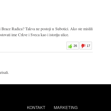
i Brace Radica? Takva ne postoji u Subotici. Ako ste mislili
stovati ime Crkve i Sveca kao i istoriju ulice.
26
17
isali.
KONTAKT
MARKETING