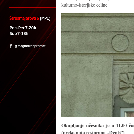
kulturno-istorijske celine.
Okupljanje učesnika je u 11.00 ča
(preko puta restorana „Denis”).