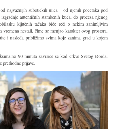
od najvažnijih subotičkih ulica – od njenih početaka pod
 izgradnje autentičnih stambenih kuća, do procesa njenog
obilasku ključnih tačaka biće reči o nekim zanimljivim
m vremena nestali, čime se menjao karakter ovog prostora.
tite i nasleđa približimo svima koje zanima grad u kojem
ksimalno 90 minuta završiće se kod crkve Svetog Đorđa.
 prethodne prijave.