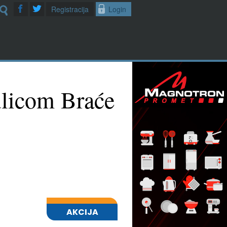
Registracija
Login
ulicom Braće