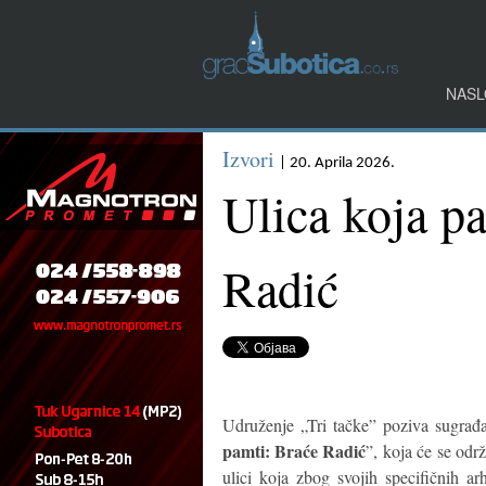
NASL
Izvori
| 20. Aprila 2026.
Ulica koja p
Radić
Udruženje „Tri tačke” poziva sugrađ
pamti: Braće Radić
”, koja će se odr
ulici koja zbog svojih specifičnih ar