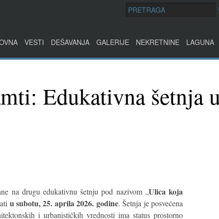
OVNA
VESTI
DEŠAVANJA
GALERIJE
NEKRETNINE
LAGUNA
amti: Edukativna šetnja 
Ulica koja
ane na drugu edukativnu šetnju pod nazivom „
u subotu, 25. aprila 2026. godine
žati
. Šetnja je posvećena
hitektonskih i urbanističkih vrednosti ima status prostorno