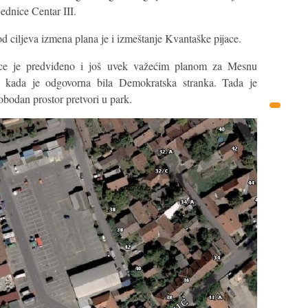
dnice Centar III.
od ciljeva izmena plana je i izmeštanje Kvantaške pijace.
ace je predviđeno i još uvek važećim planom za Mesnu
, kada je odgovorna bila Demokratska stranka. Tada je
obodan prostor pretvori u park.