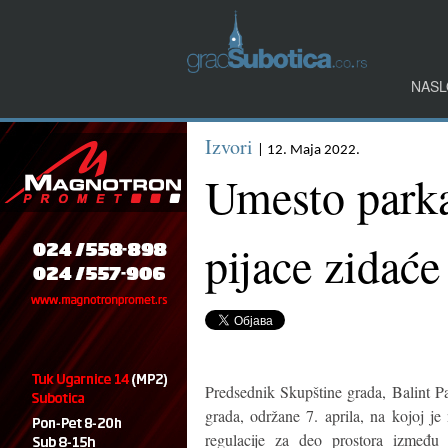
NASL
Izvori
| 12. Maja 2022.
Umesto parka
pijace zidać
Predsednik Skupštine grada, Balint Pa
grada, održane 7. aprila, na kojoj j
regulacije za deo prostora izmeđ