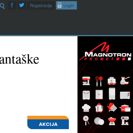
Registracija
Login
antaške