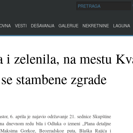
OVNA
VESTI
DEŠAVANJA
GALERIJE
NEKRETNINE
LAGUNA
 i zelenila, na mestu Kv
e se stambene zgrade
stor, 6. aprila je najavio održavanje 21. sednice Skupštine
e na dnevnom redu bila i Odluka o izmeni „Plana detaljne
u Maksima Gorkog, Beogradskog puta, Blaška Rajića i