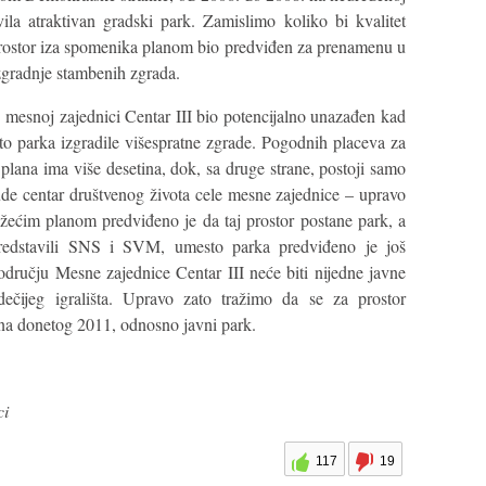
ila atraktivan gradski park. Zamislimo koliko bi kvalitet
prostor iza spomenika planom bio predviđen za prenamenu u
izgradnje stambenih zgrada.
 u mesnoj zajednici Centar III bio potencijalno unazađen kad
o parka izgradile višespratne zgrade. Pogodnih placeva za
lana ima više desetina, dok, sa druge strane, postoji samo
bude centar društvenog života cele mesne zajednice – upravo
žećim planom predviđeno je da taj prostor postane park, a
edstavili SNS i SVM, umesto parka predviđeno je još
dručju Mesne zajednice Centar III neće biti nijedne javne
dečijeg igrališta. Upravo zato tražimo da se za prostor
na donetog 2011, odnosno javni park.
ci
117
19