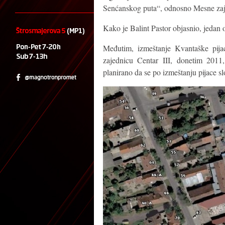
Senćanskog puta“, odnosno Mesne zaje
Kako je Balint Pastor objasnio, jedan 
Međutim, izmeštanje Kvantaške pij
zajednicu Centar III, donetim 2011
planirano da se po izmeštanju pijace sl