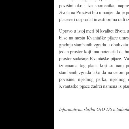
površini oko i iza spomenika, naprav
života na Prozivci bio umanjen da je 
placeve i rasprodat investitorima radi 
Upravo u istoj meri bi kvalitet života
bi se na mestu Kvantaške pijace umest
gradnju stambenih zgrada u obuhvatu p
jedan prostor koji ima potencijal da 
prostor sadašnje Kvantaške pijace. Va
izmenama tog plana koji su nam pr
stambenih zgrada tako da na celom po
površine, nijednog parka, nijednog 
Kvantaške pijace zadrži namena iz pla
Informativna služba GrO DS u Suboti