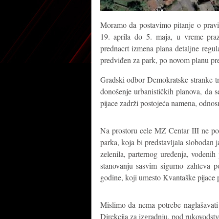
Moramo da postavimo pitanje o prav
19. aprila do 5. maja, u vreme praz
prednacrt izmena plana detaljne regul
predviđen za park, po novom planu pred
Gradski odbor Demokratske stranke t
donošenje urbanističkih planova, da 
pijace zadrži postojeća namena, odnos
Na prostoru cele MZ Centar III ne posto
parka, koja bi predstavljala slobodan j
zelenila, parternog uređenja, vodenih
stanovanju sasvim sigurno zahteva po
godine, koji umesto Kvantaške pijace p
Mislimo da nema potrebe naglašavati k
Direkcija za izgradnju, pod rukovods