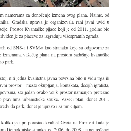
im namerama za donošenje izmena ovog plana. Naime, od
nika, Gradska uprava je organizovala rani javni uvid u
acije. Prostor Kvantaške pijace koji je od 2011. godine bio
viđen je za placeve za izgradnju višespratnih zgrada.
raži od SNS-a i SVM-a kao stranaka koje su odgovorne za
se izmenama važećeg plana na prostoru sadašnje kvantaške
no park.
ji niti jedna kvalitetna javna površina bilo u vidu trga ili
avni prostor – mesto okupljanja, kontakata, dečijih igrališta,
 površina, što jedan ovako velik prostor namenjen pretežno
 pravilima urbanističke struke. Važeći plan, donet 2011.
redviđa park, donet je upravo i sa tim ciljem.
oliko je npr. porastao kvalitet života na Prozivci kada je
tvom Demokratske stranke, od 2006. do 2008. na neuređenoj