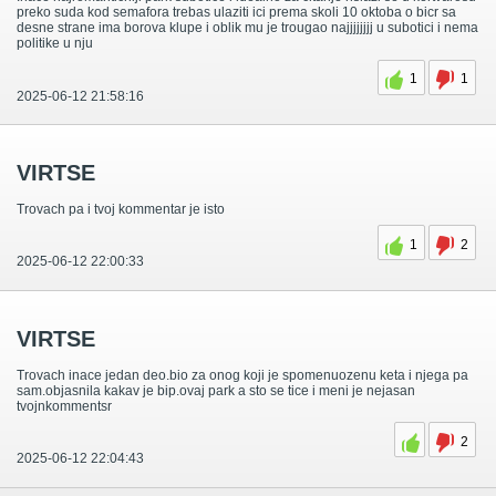
preko suda kod semafora trebas ulaziti ici prema skoli 10 oktoba o bicr sa
desne strane ima borova klupe i oblik mu je trougao najjjjjjjj u subotici i nema
politike u nju
1
1
2025-06-12 21:58:16
VIRTSE
Trovach pa i tvoj kommentar je isto
1
2
2025-06-12 22:00:33
VIRTSE
Trovach inace jedan deo.bio za onog koji je spomenuozenu keta i njega pa
sam.objasnila kakav je bip.ovaj park a sto se tice i meni je nejasan
tvojnkommentsr
2
2025-06-12 22:04:43