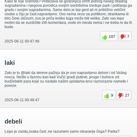
Kako te nije sramota? Približava se godišnjica smrti jednog našeg mladog
sugrađanina i njegova porodica svojim sredstvima sređuje park i poklanja ga
gradu i svojim sugrađanima. Samo delo je lep gest ali ni približno veličini
osobe u čiju je čast napravljeno. Ovo nema veze sa politikom, strankama ili
bilo čime sličnom, ovo je priča koliko tuga može biti velika. Zato vas lepo
molim da se suzdržite zlih komentara, ovde im mesta nema i ne treba ni da ih
bude.
107
7
2025-06-11 00:47:46
laki
Zato je tu @laki da skrene pažnju da je ovo napravljeno delom i od Vašeg
novca. Nešto u fazonu kao kad Vučić gradi puteve, pruge i bolnice od
budžetskih para koje su nastale našim uplatama kroz raznorazne namete i
poreze.
9
27
2025-06-11 00:48:47
debeli
Lepo je zaista,svaka čast ,ne razumem samo otvaranje čega? Parka?