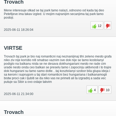
Trovach
Mene interesuje otkad se taj park tamo nalazi, odnosno od kada taj deo
Petefijeve ima takav izgled. U mojim najranijim secanjima taj park tamo
postoji.
12
2025-06-11 18:26:04
VIRTSE
Trovach taj park je bio naj romanticni naj neznanijinaj tihi zeleno mesto grafa
niko ziv nije koristio niti smatrao vaznim sve dok nije se tamo kostolanyi
podiglo na balkanu nista se ne desava dokhungariani nwsto ne rade cim
urade nesto onda ceo balkan se preselu tamo i zapocinju aktivnosti i to trajre
dok hungarani su tamo samo dotle…taj kosztolanyi szobor bila glupa ideja i
sa kerom i suprugom u taj stari romanticni bez hungariana i balkanamogli
bistw proci cak i ljubiti se da niko vas ne primeti ali ta izgradnj a sada vec
putuje sa Sibir a ovo ostaje takvim
4
10
2025-06-11 21:34:00
Trovach