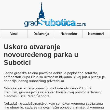
Privacy & Cookies Policy
Vesti
Dešavanja
Nekretnine
Komentari
Uskoro otvaranje
novouređenog parka u
Subotici
Jedna gradska zelena površina dobila je popločano šetalište,
petnaestak klupa i leje sa ukrasnim biljkama. Ovaj put u pitanju je
donacija jednog subotičkog privrednika.
Novo šetalište treba zvanično da bude otvoreno 28. juna,
međutim, gimnazijalci i šetači već koriste ovaj prostor u debeloj
hladovini ulice Petefi Šandora.
Nekadašnje zadužbinarstvo, koje se nakon vremena socijalizma
nije obnovilo, sada se na ovaj način ponovo afirmiše. U vremenu