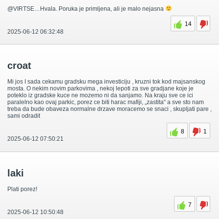
@VIRTSE…Hvala. Poruka je primljena, ali je malo nejasna
14
2025-06-12 06:32:48
croat
Mi jos I sada cekamu gradsku mega investiciju , kruzni tok kod majsanskog
mosta. O nekim novim parkovima , nekoj lepoti za sve gradjane koje je
poteklo iz gradske kuce ne mozemo ni da sanjamo. Na kraju sve ce ici
paralelno kao ovaj parkic, porez ce biti harac mafiji, „zastita“ a sve sto nam
treba da bude obaveza normalne drzave moracemo se snaci , skupljati pare ,
sami odradit
8
1
2025-06-12 07:50:21
laki
Plati porez!
7
2025-06-12 10:50:48