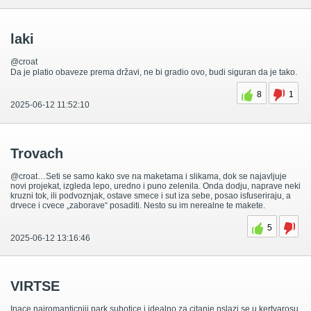
laki
@croat
Da je platio obaveze prema državi, ne bi gradio ovo, budi siguran da je tako.
8
1
2025-06-12 11:52:10
Trovach
@croat…Seti se samo kako sve na maketama i slikama, dok se najavljuje
novi projekat, izgleda lepo, uredno i puno zelenila. Onda dodju, naprave neki
kruzni tok, ili podvoznjak, ostave smece i sut iza sebe, posao isfuseriraju, a
drvece i cvece „zaborave“ posaditi. Nesto su im nerealne te makete.
5
2025-06-12 13:16:46
VIRTSE
Inace najromanticniji park subotice i idealno za citanje nslazi se u kertvarosu