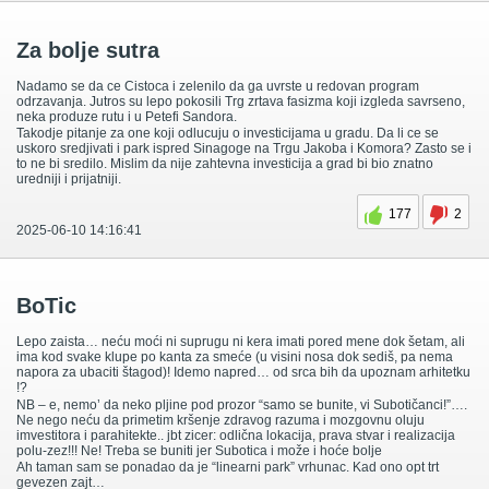
Za bolje sutra
Nadamo se da ce Cistoca i zelenilo da ga uvrste u redovan program
odrzavanja. Jutros su lepo pokosili Trg zrtava fasizma koji izgleda savrseno,
neka produze rutu i u Petefi Sandora.
Takodje pitanje za one koji odlucuju o investicijama u gradu. Da li ce se
uskoro sredjivati i park ispred Sinagoge na Trgu Jakoba i Komora? Zasto se i
to ne bi sredilo. Mislim da nije zahtevna investicija a grad bi bio znatno
uredniji i prijatniji.
177
2
2025-06-10 14:16:41
BoTic
Lepo zaista… neću moći ni suprugu ni kera imati pored mene dok šetam, ali
ima kod svake klupe po kanta za smeće (u visini nosa dok sediš, pa nema
napora za ubaciti štagod)! Idemo napred… od srca bih da upoznam arhitetku
!?
NB – e, nemo’ da neko pljine pod prozor “samo se bunite, vi Subotičanci!”….
Ne nego neću da primetim kršenje zdravog razuma i mozgovnu oluju
imvestitora i parahitekte.. jbt zicer: odlična lokacija, prava stvar i realizacija
polu-zez!!! Ne! Treba se buniti jer Subotica i može i hoće bolje
Ah taman sam se ponadao da je “linearni park” vrhunac. Kad ono opt trt
gevezen zajt…