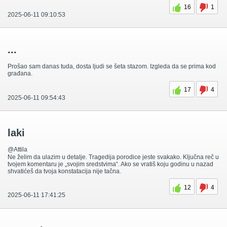
16
1
2025-06-11 09:10:53
...
Prošao sam danas tuda, dosta ljudi se šeta stazom. Izgleda da se prima kod
građana.
17
4
2025-06-11 09:54:43
laki
@Attila
Ne želim da ulazim u detalje. Tragedija porodice jeste svakako. Ključna reč u
tvojem komentaru je „svojim sredstvima“. Ako se vratiš koju godinu u nazad
shvatićeš da tvoja konstatacija nije tačna.
12
4
2025-06-11 17:41:25