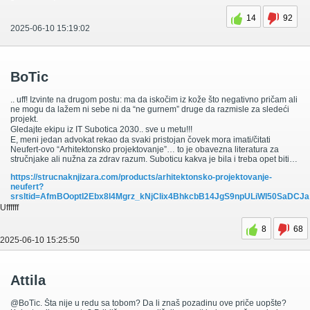
14
92
2025-06-10 15:19:02
BoTic
.. uff! Izvinte na drugom postu: ma da iskočim iz kože što negativno pričam ali
ne mogu da lažem ni sebe ni da “ne gurnem” druge da razmisle za sledeći
projekt.
Gledajte ekipu iz IT Subotica 2030.. sve u metu!!!
E, meni jedan advokat rekao da svaki pristojan čovek mora imati/čitati
Neufert-ovo “Arhitektonsko projektovanje”… to je obavezna literatura za
stručnjake ali nužna za zdrav razum. Suboticu kakva je bila i treba opet biti…
https://strucnaknjizara.com/products/arhitektonsko-projektovanje-
neufert?
srsltid=AfmBOoptI2Ebx8l4Mgrz_kNjClix4BhkcbB14JgS9npULiWI50SaDCJa
Uffffff
8
68
2025-06-10 15:25:50
Attila
@BoTic. Šta nije u redu sa tobom? Da li znaš pozadinu ove priče uopšte?