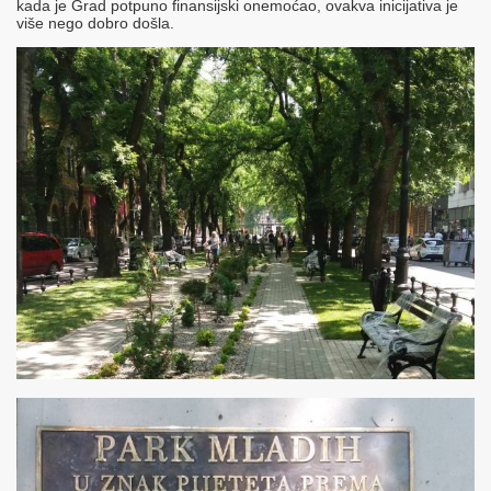
kada je Grad potpuno finansijski onemoćao, ovakva inicijativa je
više nego dobro došla.