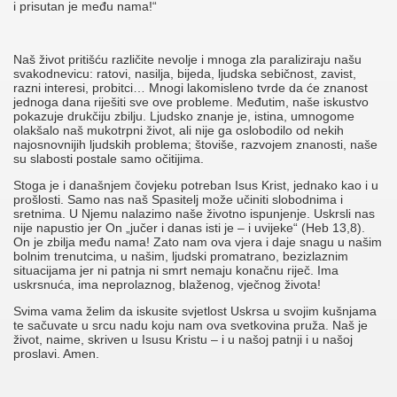
i prisutan je među nama!“
Naš život pritišću različite nevolje i mnoga zla paraliziraju našu
svakodnevicu: ratovi, nasilja, bijeda, ljudska sebičnost, zavist,
razni interesi, probitci… Mnogi lakomisleno tvrde da će znanost
jednoga dana riješiti sve ove probleme. Međutim, naše iskustvo
pokazuje drukčiju zbilju. Ljudsko znanje je, istina, umnogome
olakšalo naš mukotrpni život, ali nije ga oslobodilo od nekih
najosnovnijih ljudskih problema; štoviše, razvojem znanosti, naše
su slabosti postale samo očitijima.
Stoga je i današnjem čovjeku potreban Isus Krist, jednako kao i u
prošlosti. Samo nas naš Spasitelj može učiniti slobodnima i
sretnima. U Njemu nalazimo naše životno ispunjenje. Uskrsli nas
nije napustio jer On „jučer i danas isti je – i uvijeke“ (Heb 13,8).
On je zbilja među nama! Zato nam ova vjera i daje snagu u našim
bolnim trenutcima, u našim, ljudski promatrano, bezizlaznim
situacijama jer ni patnja ni smrt nemaju konačnu riječ. Ima
uskrsnuća, ima neprolaznog, blaženog, vječnog života!
Svima vama želim da iskusite svjetlost Uskrsa u svojim kušnjama
te sačuvate u srcu nadu koju nam ova svetkovina pruža. Naš je
život, naime, skriven u Isusu Kristu – i u našoj patnji i u našoj
proslavi. Amen.