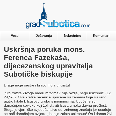
Privacy & Cookies Policy
Vesti
Dešavanja
Nekretnine
Komentari
Uskršnja poruka mons.
Ferenca Fazekaša,
dijecezanskog upravitelja
Subotičke biskupije
Drage moje sestre i braćo moja u Kristu!
„Što tražite Živoga među mrtvima? Nije ovdje, nego uskrsnu!“ (Lk
24,5-6). Ove kratke rečenice upućene su ženama koje su rano
ujutro hitale k Isusovu grobu s miomirisima. Upućene su i
današnjem čovjeku koji želi staviti Isusa u neku davnu prošlost.
Stoga je vjerničko svjedočanstvo od iznimnog značaja jer usuđuje
se reći današnjem svijetu: „Isus je zaista uskrsnuo! On i danas živi