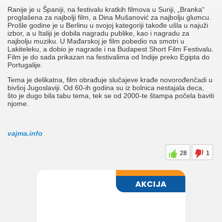
Ranije je u Španiji, na festivalu kratkih filmova u Suriji, „Branka“
proglašena za najbolji film, a Dina Mušanović za najbolju glumcu.
Prošle godine je u Berlinu u svojoj kategoriji takođe ušla u najuži
izbor, a u Italiji je dobila nagradu publike, kao i nagradu za
najbolju muziku. U Mađarskoj je film pobedio na smotri u
Lakiteleku, a dobio je nagrade i na Budapest Short Film Festivalu.
Film je do sada prikazan na festivalima od Indije preko Egipta do
Portugalije.
Tema je delikatna, film obrađuje slučajeve krađe novorođenčadi u
bivšoj Jugoslaviji. Od 60-ih godina su iz bolnica nestajala deca,
što je dugo bila tabu tema, tek se od 2000-te štampa počela baviti
njome.
vajma.info
28
1