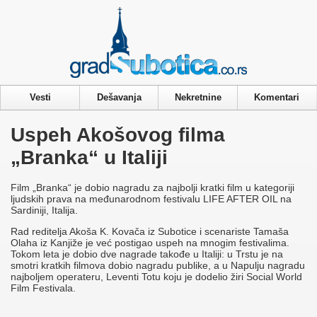
Privacy & Cookies Policy
Vesti
Dešavanja
Nekretnine
Komentari
Uspeh Akošovog filma
„Branka“ u Italiji
Film „Branka“ je dobio nagradu za najbolji kratki film u kategoriji
ljudskih prava na međunarodnom festivalu LIFE AFTER OIL na
Sardiniji, Italija.
Rad reditelja Akoša K. Kovača iz Subotice i scenariste Tamaša
Olaha iz Kanjiže je već postigao uspeh na mnogim festivalima.
Tokom leta je dobio dve nagrade takođe u Italiji: u Trstu je na
smotri kratkih filmova dobio nagradu publike, a u Napulju nagradu
najboljem operateru, Leventi Totu koju je dodelio žiri Social World
Film Festivala.