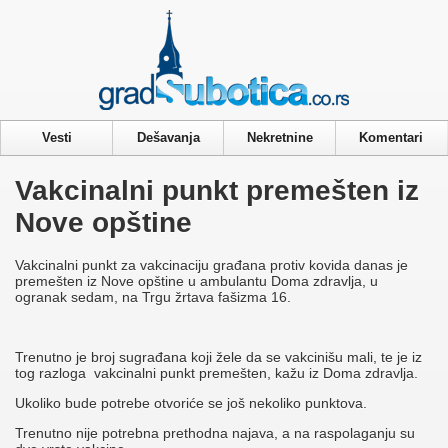
Privacy & Cookies Policy
Vesti
Dešavanja
Nekretnine
Komentari
Vakcinalni punkt premešten iz
Nove opštine
Vakcinalni punkt za vakcinaciju građana protiv kovida danas je
premešten iz Nove opštine u ambulantu Doma zdravlja, u
ogranak sedam, na Trgu žrtava fašizma 16.
Trenutno je broj sugrađana koji žele da se vakcinišu mali, te je iz
tog razloga vakcinalni punkt premešten, kažu iz Doma zdravlja.
Ukoliko bude potrebe otvoriće se još nekoliko punktova.
Trenutno nije potrebna prethodna najava, a na raspolaganju su