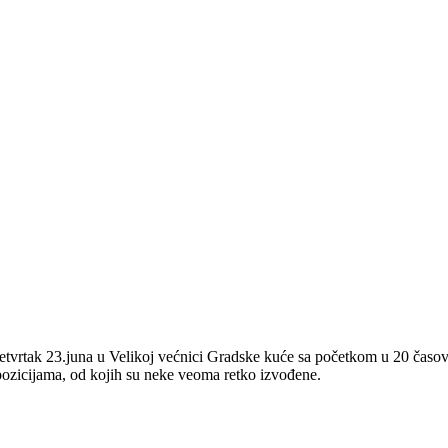
tvrtak 23.juna u Velikoj većnici Gradske kuće sa početkom u 20 časova. 
pozicijama, od kojih su neke veoma retko izvođene.