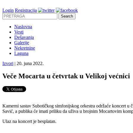
Login
Registracija
Naslovna
Vesti
Dešavanja
Galerije
Nekretnine
Laguna
Izvori
| 20. juna 2022.
Veče Mocarta u četvrtak u Velikoj većnici
Kamerni sastav Subotičkog simfonijskog orkestra održaće koncert u če
Savić, a publika će imati priliku da uživa u brojnim Mocartovim kom
Ulaz na koncert je besplatan.