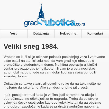
Privacy & Cookies Policy
Vesti
Dešavanja
Nekretnine
Komentari
Veliki sneg 1984.
Vraćate se kući ali je otkazan polazak poslednjeg voza i verovatno
biste ostali na stanici celu noć, da vam grad nije obezbedio
prenoćište u studentskom domu. Na hitnu operaciju u klinički
centar prevezao vas je helikopter, ili vam je u pola noći stao
automobil na putu, gde su vam dobri ljudi sa salaša ponudili
smeštaj i hranu.
Dešavaju se takve stvari, ali dovoljno retko da na tako nešto ne
možemo da računamo. Ako se i desi, o tome pišu vesti.
Ipak, postoje trenuci kada je većina ljudi spremna za akciju i
dobročinstva, ne očekujući za to nagradu. Treba da se stvore
uslovi da čovek oseti sebe kao deo kolektiviteta i da ga obuzme
ono dobro raspoloženje kada se pridruži zajedničim naporima.