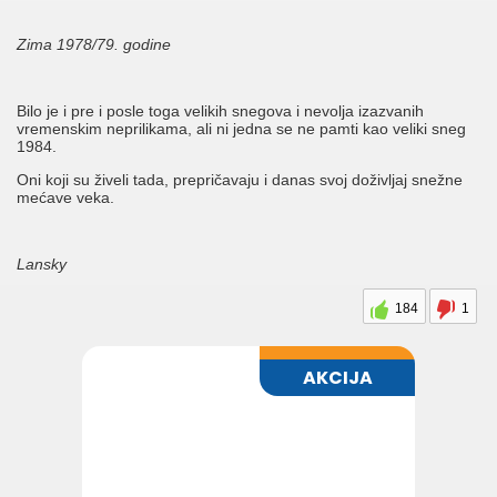
Zima 1978/79. godine
Bilo je i pre i posle toga velikih snegova i nevolja izazvanih
vremenskim neprilikama, ali ni jedna se ne pamti kao veliki sneg
1984.
Oni koji su živeli tada, prepričavaju i danas svoj doživljaj snežne
mećave veka.
Lansky
184
1