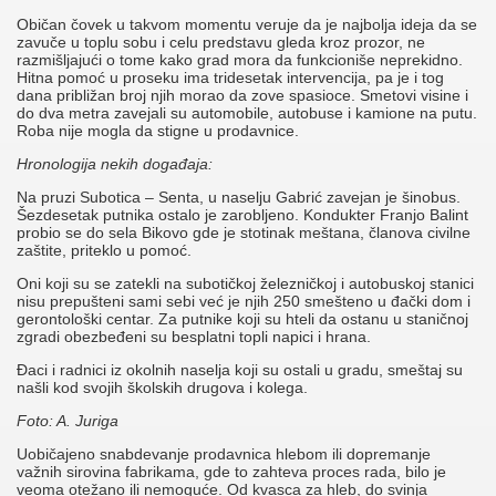
Običan čovek u takvom momentu veruje da je najbolja ideja da se
zavuče u toplu sobu i celu predstavu gleda kroz prozor, ne
razmišljajući o tome kako grad mora da funkcioniše neprekidno.
Hitna pomoć u proseku ima tridesetak intervencija, pa je i tog
dana približan broj njih morao da zove spasioce. Smetovi visine i
do dva metra zavejali su automobile, autobuse i kamione na putu.
Roba nije mogla da stigne u prodavnice.
Hronologija nekih događaja:
Na pruzi Subotica – Senta, u naselju Gabrić zavejan je šinobus.
Šezdesetak putnika ostalo je zarobljeno. Kondukter Franjo Balint
probio se do sela Bikovo gde je stotinak meštana, članova civilne
zaštite, priteklo u pomoć.
Oni koji su se zatekli na subotičkoj železničkoj i autobuskoj stanici
nisu prepušteni sami sebi već je njih 250 smešteno u đački dom i
gerontološki centar. Za putnike koji su hteli da ostanu u staničnoj
zgradi obezbeđeni su besplatni topli napici i hrana.
Đaci i radnici iz okolnih naselja koji su ostali u gradu, smeštaj su
našli kod svojih školskih drugova i kolega.
Foto: A. Juriga
Uobičajeno snabdevanje prodavnica hlebom ili dopremanje
važnih sirovina fabrikama, gde to zahteva proces rada, bilo je
veoma otežano ili nemoguće. Od kvasca za hleb, do svinja