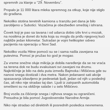
spremnih za klanje u “29. Novembru”.
Propalo je 11 000 litara mleka spremnog za otkup, koje nije stiglo
do građana.
Nekoliko stotina teretnih kamiona u tranzitu pet dana je bilo
zarobljeno u Subotici. Vozačima je obezbeđen smeštaj i ishrana.
Čovek koji je pao sa tavana i od udarca dobio izliv krvi u mozak,
na nosilima je donet do kola koja su mogla da priđu njegovoj kući
najbliže jedan kilometar. Sutradan je vojni helikopter odveo
pacijenta na operaciju u Novi Sad.
Nekoliko vozila Hitne pomoći su se i sama našla zavejana na
putevima. Pomoć je pružao ko god je mogao.
Za vreme snežne oluje milicija je dobila naređenje da se ne vraća
sa terena dok ne budu evakuisani svi zavejani na drumu.
Najkritičnije je bilo na delu puta između Bajmoka i Mišićeva gde su
nanosi snega dostizali i dva metra. Nakon jedanaest sati akcije
spasavanja izbavljeno je pedesetak ljudi, jedan od njih u poslednji
čas, ali niko nije stradao taj dan. Ljudi iz zatrpanih automobila
smešteni su na obližnje salaše i u selo Mišićevo.
Broj vozila za čišćenje snega i njihova snaga su ograničeni.
Presudna je bila pomoć Jugoslovenske Narodne Armije.
Niko nije stradao od direktnih ili posrednih posledica nevremena.