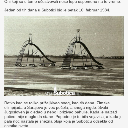
Oni koji su u tome učestvovali nose lepu uspomenu na to vreme.
Jedan od tih dana u Subotici bio je petak 10. februar 1984.
Retko kad se toliko priželjkivao sneg, kao tih dana. Zimska
olimpijada u Sarajevu je već počela, a snega nigde. Svaki
Jugosloven je gledao u nebo i prizivao pahulje. Kada je najzad
počeo, nije moglo da stane. Popodne je to bila vejavica, a kada je
pala noć nastala je snežna oluja koja je Suboticu odsekla od
ostatka sveta.