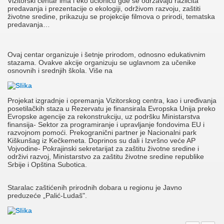
Vizitorski centar ima i eko učionicu gde se održavaju različita
predavanja i prezentacije o ekologiji, održivom razvoju, zaštiti
životne sredine, prikazuju se projekcije filmova o prirodi, tematska
predavanja…
Ovaj centar organizuje i šetnje prirodom, odnosno edukativnim
stazama. Ovakve akcije organizuju se uglavnom za učenike
osnovnih i srednjih škola. Više na
Projekat izgradnje i opremanja Vizitorskog centra, kao i uređivanja
posetilačkih staza u Rezervatu je finansirala Evropska Unija preko
Evropske agencije za rekonstrukciju, uz podršku Ministarstva
finansija- Sektor za programiranje i upravljanje fondovima EU i
razvojnom pomoći. Prekogranični partner je Nacionalni park
Kiškunšag iz Kečkemeta. Doprinos su dali i Izvršno veće AP
Vojvodine- Pokrajinski sekretarijat za zaštitu životne sredine i
održivi razvoj, Ministarstvo za zaštitu životne sredine republike
Srbije i Opština Subotica.
Staralac zaštićenih prirodnih dobara u regionu je Javno
preduzeće „Palić-Ludaš".