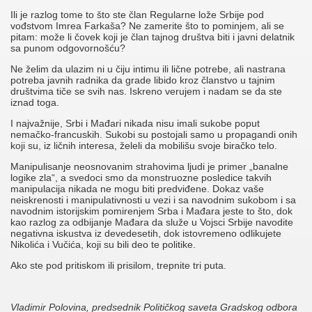
Ili je razlog tome to što ste član Regularne lože Srbije pod
vođstvom Imrea Farkaša? Ne zamerite što to pominjem, ali se
pitam: može li čovek koji je član tajnog društva biti i javni delatnik
sa punom odgovornošću?
Ne želim da ulazim ni u čiju intimu ili lične potrebe, ali nastrana
potreba javnih radnika da grade libido kroz članstvo u tajnim
društvima tiče se svih nas. Iskreno verujem i nadam se da ste
iznad toga.
I najvažnije, Srbi i Mađari nikada nisu imali sukobe poput
nemačko-francuskih. Sukobi su postojali samo u propagandi onih
koji su, iz ličnih interesa, želeli da mobilišu svoje biračko telo.
Manipulisanje neosnovanim strahovima ljudi je primer „banalne
logike zla“, a svedoci smo da monstruozne posledice takvih
manipulacija nikada ne mogu biti predviđene. Dokaz vaše
neiskrenosti i manipulativnosti u vezi i sa navodnim sukobom i sa
navodnim istorijskim pomirenjem Srba i Mađara jeste to što, dok
kao razlog za odbijanje Mađara da služe u Vojsci Srbije navodite
negativna iskustva iz devedesetih, dok istovremeno odlikujete
Nikolića i Vučića, koji su bili deo te politike.
Ako ste pod pritiskom ili prisilom, trepnite tri puta.
Vladimir Polovina, predsednik Političkog saveta Gradskog odbora