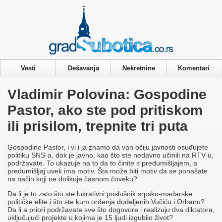
Privacy & Cookies Policy
Vesti
Dešavanja
Nekretnine
Komentari
Vladimir Polovina: Gospodine
Pastor, ako ste pod pritiskom
ili prisilom, trepnite tri puta
Gospodine Pastor, i vi i ja znamo da van očiju javnosti osuđujete
politiku SNS-a, dok je javno, kao što ste nedavno učinili na RTV-u,
podržavate. To ukazuje na to da to činite s predumišljajem, a
predumišljaj uvek ima motiv. Šta može biti motiv da se ponašate
na način koji ne dolikuje časnom čoveku?
Da li je to zato što ste lukrativni poslušnik srpsko-mađarske
političke elite i što ste kum ordenja dodeljenih Vučiću i Orbanu?
Da li a priori podržavate sve što dogovore i realizuju dva diktatora,
uključujući projekte u kojima je 15 ljudi izgubilo život?